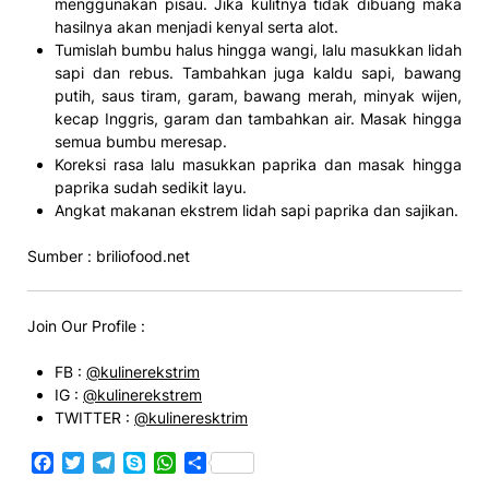
menggunakan pisau. Jika kulitnya tidak dibuang maka
hasilnya akan menjadi kenyal serta alot.
Tumislah bumbu halus hingga wangi, lalu masukkan lidah
sapi dan rebus. Tambahkan juga kaldu sapi, bawang
putih, saus tiram, garam, bawang merah, minyak wijen,
kecap Inggris, garam dan tambahkan air. Masak hingga
semua bumbu meresap.
Koreksi rasa lalu masukkan paprika dan masak hingga
paprika sudah sedikit layu.
Angkat makanan ekstrem lidah sapi paprika dan sajikan.
Sumber : briliofood.net
Join Our Profile :
FB :
@kulinerekstrim
IG :
@kulinerekstrem
TWITTER :
@kulineresktrim
Facebook
Twitter
Telegram
Skype
WhatsApp
Share