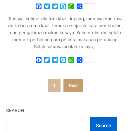
Facebook
Twitter
Telegram
Skype
WhatsApp
Share
Kusaya, kuliner ekstrim khas Jepang, menawarkan rasa
unik dan aroma kuat. temukan sejarah, cara pembuatan,
dan pengalaman makan kusaya. Kuliner ekstrim selalu
menarik perhatian para pecinta makanan petualang.
Salah satunya adalah kusaya,…
Facebook
Twitter
Telegram
Skype
WhatsApp
Share
Posts
1
Next
pagination
SEARCH
Search