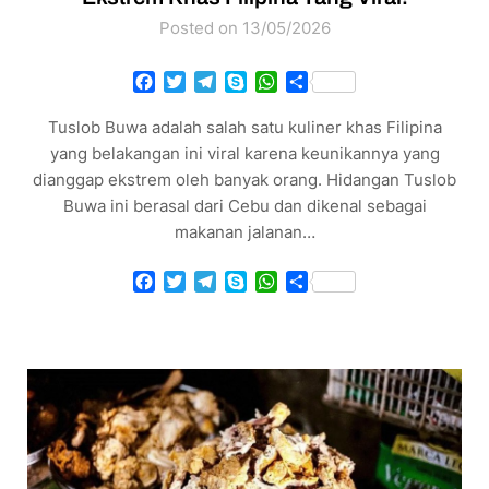
Posted on 13/05/2026
Facebook
Twitter
Telegram
Skype
WhatsApp
Share
Tuslob Buwa adalah salah satu kuliner khas Filipina
yang belakangan ini viral karena keunikannya yang
dianggap ekstrem oleh banyak orang. Hidangan Tuslob
Buwa ini berasal dari Cebu dan dikenal sebagai
makanan jalanan…
Facebook
Twitter
Telegram
Skype
WhatsApp
Share