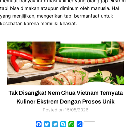
memuat banyak informasi kuliner yang dianggap ekstrim
tapi bisa dimakan ataupun diminum oleh manusia. Hal
yang menjijikan, mengerikan tapi bermanfaat untuk
kesehatan karena memiliki khasiat.
Tak Disangka! Nem Chua Vietnam Ternyata
Kuliner Ekstrem Dengan Proses Unik
Posted on 15/05/2026
Facebook
Twitter
Telegram
Skype
WhatsApp
Share