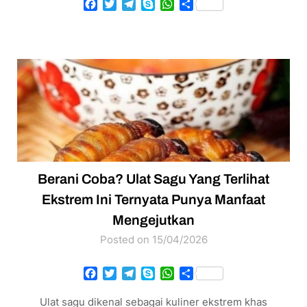
Facebook
Twitter
Telegram
Skype
WhatsApp
Share
Berani Coba? Ulat Sagu Yang Terlihat
Ekstrem Ini Ternyata Punya Manfaat
Mengejutkan
Posted on 15/04/2026
Facebook
Twitter
Telegram
Skype
WhatsApp
Share
Ulat sagu dikenal sebagai kuliner ekstrem khas