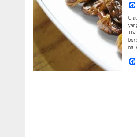
Ulat
yang
Thai
ber
bal