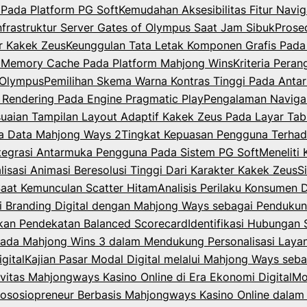
Pada Platform PG Soft
Kemudahan Aksesibilitas Fitur Nav
Infrastruktur Server Gates of Olympus Saat Jam Sibuk
Prose
er Kakek Zeus
Keunggulan Tata Letak Komponen Grafis Pada
m Memory Cache Pada Platform Mahjong Wins
Kriteria Per
f Olympus
Pemilihan Skema Warna Kontras Tinggi Pada Anta
 Rendering Pada Engine Pragmatic Play
Pengalaman Navigas
uaian Tampilan Layout Adaptif Kakek Zeus Pada Layar Tab
a Data Mahjong Ways 2
Tingkat Kepuasan Pengguna Terha
ntegrasi Antarmuka Pengguna Pada Sistem PG Soft
Meneliti
lisasi Animasi Beresolusi Tinggi Dari Karakter Kakek Zeus
S
Saat Kemunculan Scatter Hitam
Analisis Perilaku Konsumen 
gi Branding Digital dengan Mahjong Ways sebagai Pendukung 
akan Pendekatan Balanced Scorecard
Identifikasi Hubungan 
e pada Mahjong Wins 3 dalam Mendukung Personalisasi Layan
gital
Kajian Pasar Modal Digital melalui Mahjong Ways sebag
vitas Mahjongways Kasino Online di Era Ekonomi Digital
Mo
ososiopreneur Berbasis Mahjongways Kasino Online dalam 