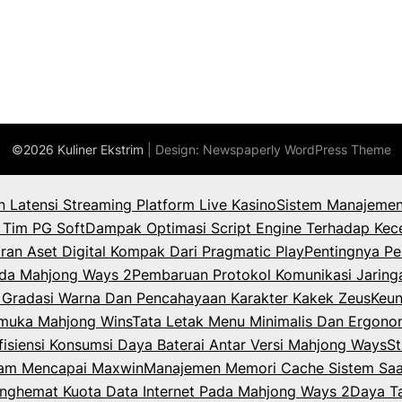
©2026 Kuliner Ekstrim
| Design:
Newspaperly WordPress Theme
an Latensi Streaming Platform Live Kasino
Sistem Manajemen
 Tim PG Soft
Dampak Optimasi Script Engine Terhadap Kec
ran Aset Digital Kompak Dari Pragmatic Play
Pentingnya Pe
Pada Mahjong Ways 2
Pembaruan Protokol Komunikasi Jaring
k Gradasi Warna Dan Pencahayaan Karakter Kakek Zeus
Keun
rmuka Mahjong Wins
Tata Letak Menu Minimalis Dan Ergono
isiensi Konsumsi Daya Baterai Antar Versi Mahjong Ways
St
lam Mencapai Maxwin
Manajemen Memori Cache Sistem Saat
enghemat Kuota Data Internet Pada Mahjong Ways 2
Daya T