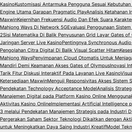
Kasino
Kustomisasi Antarmuka Pengguna Sesuai Kebutuhan 
Engine Utama Garapan Pragmatic Play
Analisis Ketahanan 
Maxwin
Kejernihan Frekuensi Audio Dan Efek Suara Karakt
Mahjong Ways Di Network 5G
Evaluasi Penggunaan Siste
2
Sisi Matematika Di Balik Penyusunan Grid Layar Gates o
Jaringan Server Live Kasino
Pentingnya Synchronous Audio
Pengolahan Citra Digital Di Balik Visual Scatter Hitam
Keses
Mahjong Ways
Penyimpanan Cloud Otomatis Untuk Menjag
Mandiri Demi Keamanan Akses Gates of Olympus
Inovasi I
Tarik Fitur Diskusi Interaktif Pada Layanan Live Kasino
Visua
Ketersediaan Maxwin
Menguji Responsivitas Akses Sistem 
Pendekatan Technology Acceptance Model
Analisis Strate
Manajemen Digital pada Platform Kasino Online Menggun
Aktivitas Kasino Online
Implementasi Artificial Intelligenc
3 melalui Pendekatan Manajemen Strategis pada Industri Di
Pergerakan Saham Sektor Teknologi Dikaitkan dengan Akti
untuk Meningkatkan Daya Saing Industri Kreatif
Model Tekn