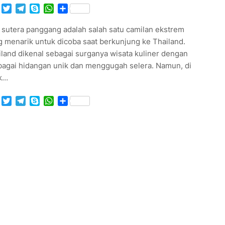
Facebook
Twitter
Telegram
Skype
WhatsApp
Share
 sutera panggang adalah salah satu camilan ekstrem
 menarik untuk dicoba saat berkunjung ke Thailand.
land dikenal sebagai surganya wisata kuliner dengan
bagai hidangan unik dan menggugah selera. Namun, di
ik…
Facebook
Twitter
Telegram
Skype
WhatsApp
Share