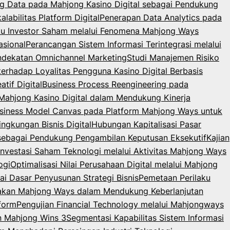
g Data pada Mahjong Kasino Digital sebagai Pendukung
abilitas Platform Digital
Penerapan Data Analytics pada
laku Investor Saham melalui Fenomena Mahjong Ways
sional
Perancangan Sistem Informasi Terintegrasi melalui
endekatan Omnichannel Marketing
Studi Manajemen Risiko
terhadap Loyalitas Pengguna Kasino Digital Berbasis
tif Digital
Business Process Reengineering pada
m Mahjong Kasino Digital dalam Mendukung Kinerja
usiness Model Canvas pada Platform Mahjong Ways untuk
gkungan Bisnis Digital
Hubungan Kapitalisasi Pasar
 sebagai Pendukung Pengambilan Keputusan Eksekutif
Kajian
 Investasi Saham Teknologi melalui Aktivitas Mahjong Ways
ogi
Optimalisasi Nilai Perusahaan Digital melalui Mahjong
ai Dasar Penyusunan Strategi Bisnis
Pemetaan Perilaku
nakan Mahjong Ways dalam Mendukung Keberlanjutan
form
Pengujian Financial Technology melalui Mahjongways
an Mahjong Wins 3
Segmentasi Kapabilitas Sistem Informasi