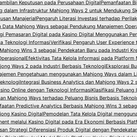
ambilan Keputusan pada Perusahaan Digital
Pemanfaatan Bi
dalam Infrastruktur Mahjong Ways 2 untuk Mendukung Skal
usan Manajerial
Pengaruh Literasi Investasi terhadap Peri
n Data Mahjong Ways sebagai Pendukung Manajemen Opera
egi Pemasaran Digital pada Kasino Digital Menggunakan P
la Teknologi Informasi
Verifikasi Pengaruh User Experience 
ahjong Wins 3 sebagai Pendekatan Baru pada Industri Krea
Operasional
Efektivitas Tata Kelola Informasi pada Platfor
jong Ways 2 pada Industri Berbasis Teknologi
Eksplorasi B
ajemen Pengetahuan menggunakan Mahjong Ways dalam Lin
Teknologi
Integrasi Business Analytics dan Mahjong Ways 2
asino Online dengan Teknologi Informasi
Klasifikasi Peluang
 dan Mahjong Ways terhadap Peluang Bisnis Berbasis Teknol
aatan Predictive Analytics Berbasis Mahjong Wins 3 sebag
ong Kasino Digital
Pemodelan Tata Kelola Digital menggu
t melalui Kasino Digital pada Era Ekonomi Berbasis Plat
an Strategi Diferensiasi Produk Digital dengan Pendekat