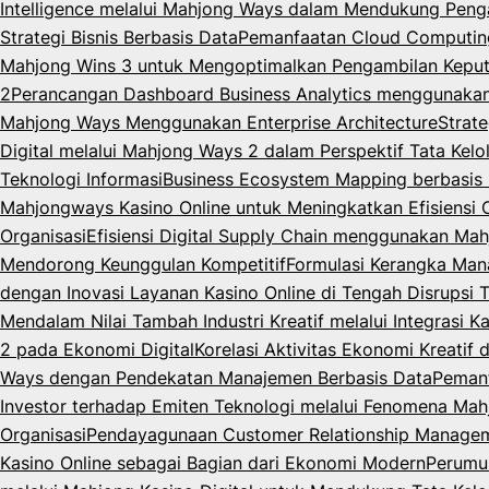
Intelligence melalui Mahjong Ways dalam Mendukung Peng
Strategi Bisnis Berbasis Data
Pemanfaatan Cloud Computing 
Mahjong Wins 3 untuk Mengoptimalkan Pengambilan Keput
2
Perancangan Dashboard Business Analytics menggunaka
Mahjong Ways Menggunakan Enterprise Architecture
Strat
Digital melalui Mahjong Ways 2 dalam Perspektif Tata Kelo
Teknologi Informasi
Business Ecosystem Mapping berbasis M
Mahjongways Kasino Online untuk Meningkatkan Efisiensi 
Organisasi
Efisiensi Digital Supply Chain menggunakan Mah
Mendorong Keunggulan Kompetitif
Formulasi Kerangka Man
dengan Inovasi Layanan Kasino Online di Tengah Disrupsi 
Mendalam Nilai Tambah Industri Kreatif melalui Integrasi K
2 pada Ekonomi Digital
Korelasi Aktivitas Ekonomi Kreatif
Ways dengan Pendekatan Manajemen Berbasis Data
Pemanf
Investor terhadap Emiten Teknologi melalui Fenomena Mahj
Organisasi
Pendayagunaan Customer Relationship Managemen
Kasino Online sebagai Bagian dari Ekonomi Modern
Perumus