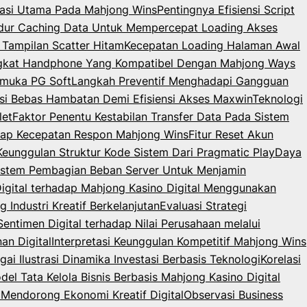
igasi Utama Pada Mahjong Wins
Pentingnya Efisiensi Script
dur Caching Data Untuk Mempercepat Loading Akses
 Tampilan Scatter Hitam
Kecepatan Loading Halaman Awal
angkat Handphone Yang Kompatibel Dengan Mahjong Ways
rmuka PG Soft
Langkah Preventif Menghadapi Gangguan
i Bebas Hambatan Demi Efisiensi Akses Maxwin
Teknologi
let
Faktor Penentu Kestabilan Transfer Data Pada Sistem
dap Kecepatan Respon Mahjong Wins
Fitur Reset Akun
 Keunggulan Struktur Kode Sistem Dari Pragmatic Play
Daya
istem Pembagian Beban Server Untuk Menjamin
Digital terhadap Mahjong Kasino Digital Menggunakan
Industri Kreatif Berkelanjutan
Evaluasi Strategi
Sentimen Digital terhadap Nilai Perusahaan melalui
an Digital
Interpretasi Keunggulan Kompetitif Mahjong Wins
ai Ilustrasi Dinamika Investasi Berbasis Teknologi
Korelasi
del Tata Kelola Bisnis Berbasis Mahjong Kasino Digital
Mendorong Ekonomi Kreatif Digital
Observasi Business