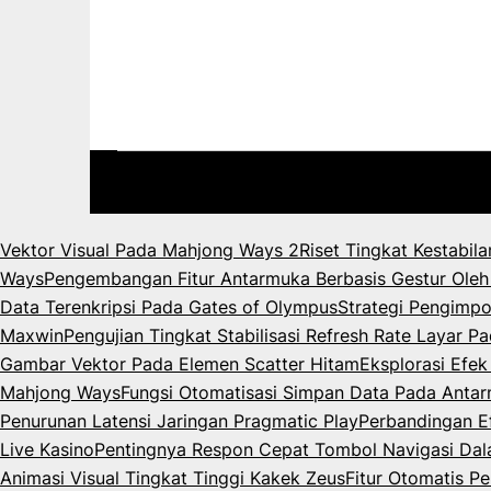
Vektor Visual Pada Mahjong Ways 2
Riset Tingkat Kestabil
Ways
Pengembangan Fitur Antarmuka Berbasis Gestur Oleh
Data Terenkripsi Pada Gates of Olympus
Strategi Pengimpo
Maxwin
Pengujian Tingkat Stabilisasi Refresh Rate Layar 
Gambar Vektor Pada Elemen Scatter Hitam
Eksplorasi Efe
Mahjong Ways
Fungsi Otomatisasi Simpan Data Pada Anta
Penurunan Latensi Jaringan Pragmatic Play
Perbandingan Ef
Live Kasino
Pentingnya Respon Cepat Tombol Navigasi Da
Animasi Visual Tingkat Tinggi Kakek Zeus
Fitur Otomatis P