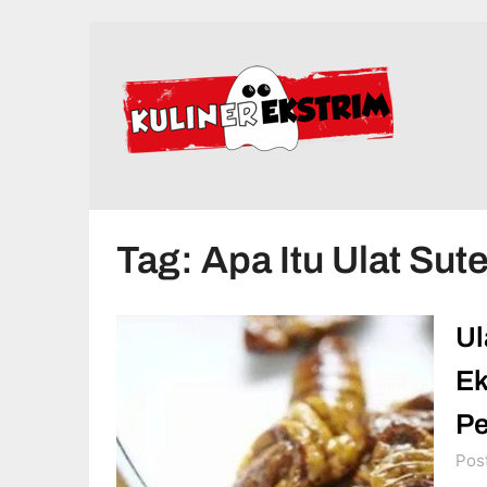
Skip
to
content
Tag:
Apa Itu Ulat Su
Ul
Ek
Pe
Pos