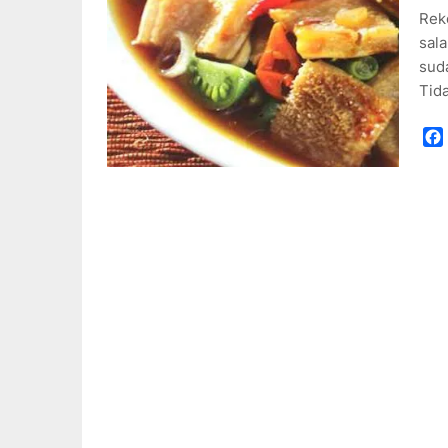
Rek
sal
suda
Tid