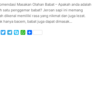
omendasi Masakan Olahan Babat – Apakah anda adalah
ah satu penggemar babat? Jeroan sapi ini memang
h dikenal memiliki rasa yang nikmat dan juga lezat.
ak hanya bacem, babat juga dapat dimasak…
Facebook
Twitter
Telegram
Skype
WhatsApp
Share