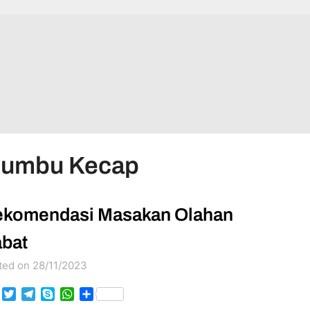
Bumbu Kecap
komendasi Masakan Olahan
bat
ted on 28/11/2023
Facebook
Twitter
Telegram
Skype
WhatsApp
Share