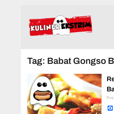
Skip
to
content
Tag:
Babat Gongso 
Re
Ba
Pos