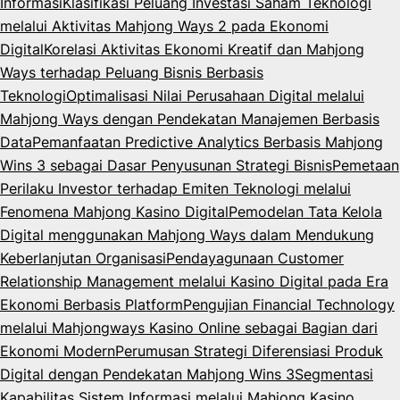
Informasi
Klasifikasi Peluang Investasi Saham Teknologi
melalui Aktivitas Mahjong Ways 2 pada Ekonomi
Digital
Korelasi Aktivitas Ekonomi Kreatif dan Mahjong
Ways terhadap Peluang Bisnis Berbasis
Teknologi
Optimalisasi Nilai Perusahaan Digital melalui
Mahjong Ways dengan Pendekatan Manajemen Berbasis
Data
Pemanfaatan Predictive Analytics Berbasis Mahjong
Wins 3 sebagai Dasar Penyusunan Strategi Bisnis
Pemetaan
Perilaku Investor terhadap Emiten Teknologi melalui
Fenomena Mahjong Kasino Digital
Pemodelan Tata Kelola
Digital menggunakan Mahjong Ways dalam Mendukung
Keberlanjutan Organisasi
Pendayagunaan Customer
Relationship Management melalui Kasino Digital pada Era
Ekonomi Berbasis Platform
Pengujian Financial Technology
melalui Mahjongways Kasino Online sebagai Bagian dari
Ekonomi Modern
Perumusan Strategi Diferensiasi Produk
Digital dengan Pendekatan Mahjong Wins 3
Segmentasi
Kapabilitas Sistem Informasi melalui Mahjong Kasino