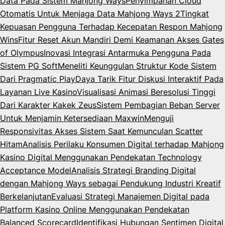
Data Pada Sistem Mahjong Ways
Penyimpanan Cloud
Otomatis Untuk Menjaga Data Mahjong Ways 2
Tingkat
Kepuasan Pengguna Terhadap Kecepatan Respon Mahjong
Wins
Fitur Reset Akun Mandiri Demi Keamanan Akses Gates
of Olympus
Inovasi Integrasi Antarmuka Pengguna Pada
Sistem PG Soft
Meneliti Keunggulan Struktur Kode Sistem
Dari Pragmatic Play
Daya Tarik Fitur Diskusi Interaktif Pada
Layanan Live Kasino
Visualisasi Animasi Beresolusi Tinggi
Dari Karakter Kakek Zeus
Sistem Pembagian Beban Server
Untuk Menjamin Ketersediaan Maxwin
Menguji
Responsivitas Akses Sistem Saat Kemunculan Scatter
Hitam
Analisis Perilaku Konsumen Digital terhadap Mahjong
Kasino Digital Menggunakan Pendekatan Technology
Acceptance Model
Analisis Strategi Branding Digital
dengan Mahjong Ways sebagai Pendukung Industri Kreatif
Berkelanjutan
Evaluasi Strategi Manajemen Digital pada
Platform Kasino Online Menggunakan Pendekatan
Balanced Scorecard
Identifikasi Hubungan Sentimen Digital