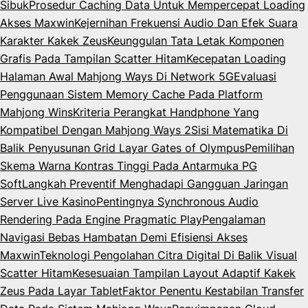
Sibuk
Prosedur Caching Data Untuk Mempercepat Loading
Akses Maxwin
Kejernihan Frekuensi Audio Dan Efek Suara
Karakter Kakek Zeus
Keunggulan Tata Letak Komponen
Grafis Pada Tampilan Scatter Hitam
Kecepatan Loading
Halaman Awal Mahjong Ways Di Network 5G
Evaluasi
Penggunaan Sistem Memory Cache Pada Platform
Mahjong Wins
Kriteria Perangkat Handphone Yang
Kompatibel Dengan Mahjong Ways 2
Sisi Matematika Di
Balik Penyusunan Grid Layar Gates of Olympus
Pemilihan
Skema Warna Kontras Tinggi Pada Antarmuka PG
Soft
Langkah Preventif Menghadapi Gangguan Jaringan
Server Live Kasino
Pentingnya Synchronous Audio
Rendering Pada Engine Pragmatic Play
Pengalaman
Navigasi Bebas Hambatan Demi Efisiensi Akses
Maxwin
Teknologi Pengolahan Citra Digital Di Balik Visual
Scatter Hitam
Kesesuaian Tampilan Layout Adaptif Kakek
Zeus Pada Layar Tablet
Faktor Penentu Kestabilan Transfer