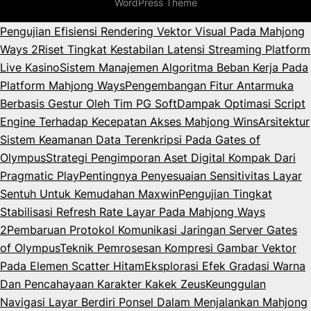
WordPress Theme
Pengujian Efisiensi Rendering Vektor Visual Pada Mahjong
Ways 2
Riset Tingkat Kestabilan Latensi Streaming Platform
Live Kasino
Sistem Manajemen Algoritma Beban Kerja Pada
Platform Mahjong Ways
Pengembangan Fitur Antarmuka
Berbasis Gestur Oleh Tim PG Soft
Dampak Optimasi Script
Engine Terhadap Kecepatan Akses Mahjong Wins
Arsitektur
Sistem Keamanan Data Terenkripsi Pada Gates of
Olympus
Strategi Pengimporan Aset Digital Kompak Dari
Pragmatic Play
Pentingnya Penyesuaian Sensitivitas Layar
Sentuh Untuk Kemudahan Maxwin
Pengujian Tingkat
Stabilisasi Refresh Rate Layar Pada Mahjong Ways
2
Pembaruan Protokol Komunikasi Jaringan Server Gates
of Olympus
Teknik Pemrosesan Kompresi Gambar Vektor
Pada Elemen Scatter Hitam
Eksplorasi Efek Gradasi Warna
Dan Pencahayaan Karakter Kakek Zeus
Keunggulan
Navigasi Layar Berdiri Ponsel Dalam Menjalankan Mahjong