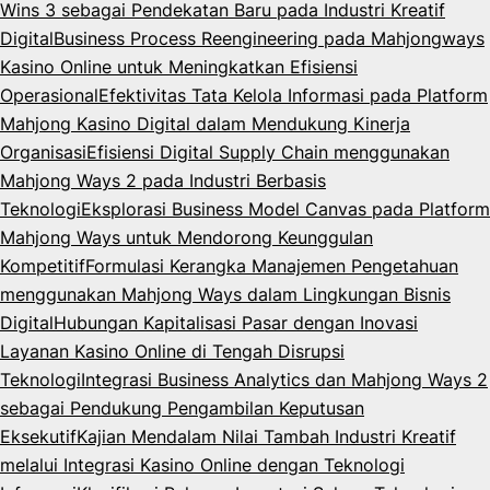
Wins 3 sebagai Pendekatan Baru pada Industri Kreatif
Digital
Business Process Reengineering pada Mahjongways
Kasino Online untuk Meningkatkan Efisiensi
Operasional
Efektivitas Tata Kelola Informasi pada Platform
Mahjong Kasino Digital dalam Mendukung Kinerja
Organisasi
Efisiensi Digital Supply Chain menggunakan
Mahjong Ways 2 pada Industri Berbasis
Teknologi
Eksplorasi Business Model Canvas pada Platform
Mahjong Ways untuk Mendorong Keunggulan
Kompetitif
Formulasi Kerangka Manajemen Pengetahuan
menggunakan Mahjong Ways dalam Lingkungan Bisnis
Digital
Hubungan Kapitalisasi Pasar dengan Inovasi
Layanan Kasino Online di Tengah Disrupsi
Teknologi
Integrasi Business Analytics dan Mahjong Ways 2
sebagai Pendukung Pengambilan Keputusan
Eksekutif
Kajian Mendalam Nilai Tambah Industri Kreatif
melalui Integrasi Kasino Online dengan Teknologi