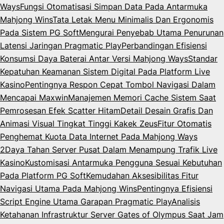
Ways
Fungsi Otomatisasi Simpan Data Pada Antarmuka
Mahjong Wins
Tata Letak Menu Minimalis Dan Ergonomis
Pada Sistem PG Soft
Mengurai Penyebab Utama Penurunan
Latensi Jaringan Pragmatic Play
Perbandingan Efisiensi
Konsumsi Daya Baterai Antar Versi Mahjong Ways
Standar
Kepatuhan Keamanan Sistem Digital Pada Platform Live
Kasino
Pentingnya Respon Cepat Tombol Navigasi Dalam
Mencapai Maxwin
Manajemen Memori Cache Sistem Saat
Pemrosesan Efek Scatter Hitam
Detail Desain Grafis Dan
Animasi Visual Tingkat Tinggi Kakek Zeus
Fitur Otomatis
Penghemat Kuota Data Internet Pada Mahjong Ways
2
Daya Tahan Server Pusat Dalam Menampung Trafik Live
Kasino
Kustomisasi Antarmuka Pengguna Sesuai Kebutuhan
Pada Platform PG Soft
Kemudahan Aksesibilitas Fitur
Navigasi Utama Pada Mahjong Wins
Pentingnya Efisiensi
Script Engine Utama Garapan Pragmatic Play
Analisis
Ketahanan Infrastruktur Server Gates of Olympus Saat Jam