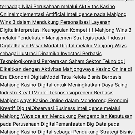
terhadap Nilai Perusahaan melalui Aktivitas Kasino
Online
Implementasi Artificial Intelligence pada Mahjong
Wins 3 dalam Mendukung Personalisasi Layanan
Digital
Interpretasi Keunggulan Kompetitif Mahjong Wins 3
melalui Pendekatan Manajemen Strategis pada Industri
Digital
Kajian Pasar Modal Digital melalui Mahjong Ways
sebagai Ilustrasi Dinamika Investasi Berbasis
Teknologi
Korelasi Pergerakan Saham Sektor Teknologi
Dikaitkan dengan Aktivitas Mahjongways Kasino Online di
Era Ekonomi Digital
Model Tata Kelola Bisnis Berbasis
Mahjong Kasino Digital untuk Meningkatkan Daya Saing
Industri Kreatif
Model Teknososiopreneur Berbasis
Mahjongways Kasino Online dalam Mendorong Ekonomi
Kreatif Digital
Observasi Business Intelligence melalui
Mahjong Ways dalam Mendukung Pengambilan Keputusan
pada Perusahaan Digital
Pemanfaatan Big Data pada
Mahjong Kasino Digital sebagai Pendukung Strategi Bisnis