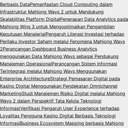
Berbasis Data
Pemanfaatan Cloud Computing dalam
Infrastruktur Mahjong Ways 2 untuk Mendukung
Skalabilitas Platform Digital
Penerapan Data Analytics pada
Mahjong Wins 3 untuk Mengoptimalkan Pengambilan
Keputusan Manajerial
Pengaruh Literasi Investasi terhadap
Perilaku Investor Saham melalui Fenomena Mahjong Ways
2
Perancangan Dashboard Business Analytics
menggunakan Data Mahjong Ways sebagai Pendukung
Manajemen Operasional
Perancangan Sistem Informasi
Terintegrasi melalui Mahjong Ways Menggunakan
Enterprise Architecture
Strategi Pemasaran Digital pada
Kasino Digital Menggunakan Pendekatan Omnichannel
Marketing
Studi Manajemen Risiko Digital melalui Mahjong
Ways 2 dalam Perspektif Tata Kelola Teknologi
Informasi
Verifikasi Pengaruh User Experience terhadap
Loyalitas Pengguna Kasino Digital Berbasis Teknologi
Informasi
Business Ecosystem Mapping berbasis Mahjong