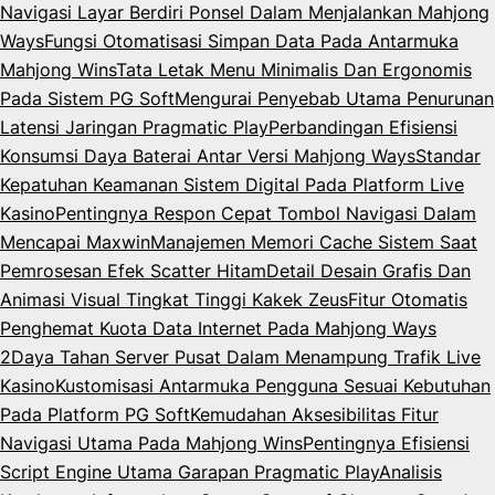
Navigasi Layar Berdiri Ponsel Dalam Menjalankan Mahjong
Ways
Fungsi Otomatisasi Simpan Data Pada Antarmuka
Mahjong Wins
Tata Letak Menu Minimalis Dan Ergonomis
Pada Sistem PG Soft
Mengurai Penyebab Utama Penurunan
Latensi Jaringan Pragmatic Play
Perbandingan Efisiensi
Konsumsi Daya Baterai Antar Versi Mahjong Ways
Standar
Kepatuhan Keamanan Sistem Digital Pada Platform Live
Kasino
Pentingnya Respon Cepat Tombol Navigasi Dalam
Mencapai Maxwin
Manajemen Memori Cache Sistem Saat
Pemrosesan Efek Scatter Hitam
Detail Desain Grafis Dan
Animasi Visual Tingkat Tinggi Kakek Zeus
Fitur Otomatis
Penghemat Kuota Data Internet Pada Mahjong Ways
2
Daya Tahan Server Pusat Dalam Menampung Trafik Live
Kasino
Kustomisasi Antarmuka Pengguna Sesuai Kebutuhan
Pada Platform PG Soft
Kemudahan Aksesibilitas Fitur
Navigasi Utama Pada Mahjong Wins
Pentingnya Efisiensi
Script Engine Utama Garapan Pragmatic Play
Analisis