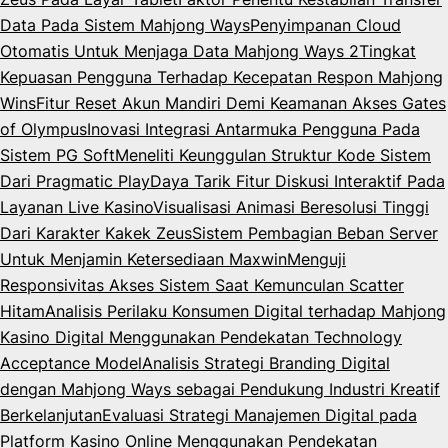
Data Pada Sistem Mahjong Ways
Penyimpanan Cloud
Otomatis Untuk Menjaga Data Mahjong Ways 2
Tingkat
Kepuasan Pengguna Terhadap Kecepatan Respon Mahjong
Wins
Fitur Reset Akun Mandiri Demi Keamanan Akses Gates
of Olympus
Inovasi Integrasi Antarmuka Pengguna Pada
Sistem PG Soft
Meneliti Keunggulan Struktur Kode Sistem
Dari Pragmatic Play
Daya Tarik Fitur Diskusi Interaktif Pada
Layanan Live Kasino
Visualisasi Animasi Beresolusi Tinggi
Dari Karakter Kakek Zeus
Sistem Pembagian Beban Server
Untuk Menjamin Ketersediaan Maxwin
Menguji
Responsivitas Akses Sistem Saat Kemunculan Scatter
Hitam
Analisis Perilaku Konsumen Digital terhadap Mahjong
Kasino Digital Menggunakan Pendekatan Technology
Acceptance Model
Analisis Strategi Branding Digital
dengan Mahjong Ways sebagai Pendukung Industri Kreatif
Berkelanjutan
Evaluasi Strategi Manajemen Digital pada
Platform Kasino Online Menggunakan Pendekatan