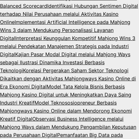
Balanced Scorecard
Identifikasi Hubungan Sentimen Digital
terhadap Nilai Perusahaan melalui Aktivitas Kasino
Online
Implementasi Artificial Intelligence pada Mahjong
Wins 3 dalam Mendukung Personalisasi Layanan
Digital
Interpretasi Keunggulan Kompetitif Mahjong Wins 3
melalui Pendekatan Manajemen Strategis pada Industri
Digital
Kajian Pasar Modal Digital melalui Mahjong Ways
sebagai Ilustrasi Dinamika Investasi Berbasis
Teknologi
Korelasi Pergerakan Saham Sektor Teknologi
Dikaitkan dengan Aktivitas Mahjongways Kasino Online di
Era Ekonomi Digital
Model Tata Kelola Bisnis Berbasis
Mahjong Kasino Digital untuk Meningkatkan Daya Saing
Industri Kreatif
Model Teknososiopreneur Berbasis
Mahjongways Kasino Online dalam Mendorong Ekonomi
Kreatif Digital
Observasi Business Intelligence melalui
Mahjong Ways dalam Mendukung Pengambilan Keputusan
pada Perusahaan Digital
Pemanfaatan Big Data pada