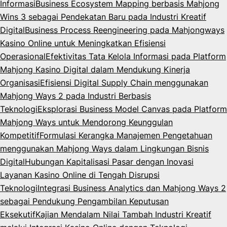
Informasi
Business Ecosystem Mapping berbasis Mahjong
Wins 3 sebagai Pendekatan Baru pada Industri Kreatif
Digital
Business Process Reengineering pada Mahjongways
Kasino Online untuk Meningkatkan Efisiensi
Operasional
Efektivitas Tata Kelola Informasi pada Platform
Mahjong Kasino Digital dalam Mendukung Kinerja
Organisasi
Efisiensi Digital Supply Chain menggunakan
Mahjong Ways 2 pada Industri Berbasis
Teknologi
Eksplorasi Business Model Canvas pada Platform
Mahjong Ways untuk Mendorong Keunggulan
Kompetitif
Formulasi Kerangka Manajemen Pengetahuan
menggunakan Mahjong Ways dalam Lingkungan Bisnis
Digital
Hubungan Kapitalisasi Pasar dengan Inovasi
Layanan Kasino Online di Tengah Disrupsi
Teknologi
Integrasi Business Analytics dan Mahjong Ways 2
sebagai Pendukung Pengambilan Keputusan
Eksekutif
Kajian Mendalam Nilai Tambah Industri Kreatif