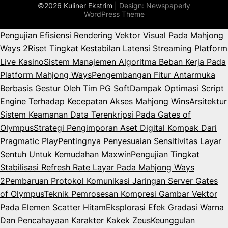
©2026 Kuliner Ekstrim
| Design:
Newspaperly
WordPress Theme
Pengujian Efisiensi Rendering Vektor Visual Pada Mahjong
Ways 2
Riset Tingkat Kestabilan Latensi Streaming Platform
Live Kasino
Sistem Manajemen Algoritma Beban Kerja Pada
Platform Mahjong Ways
Pengembangan Fitur Antarmuka
Berbasis Gestur Oleh Tim PG Soft
Dampak Optimasi Script
Engine Terhadap Kecepatan Akses Mahjong Wins
Arsitektur
Sistem Keamanan Data Terenkripsi Pada Gates of
Olympus
Strategi Pengimporan Aset Digital Kompak Dari
Pragmatic Play
Pentingnya Penyesuaian Sensitivitas Layar
Sentuh Untuk Kemudahan Maxwin
Pengujian Tingkat
Stabilisasi Refresh Rate Layar Pada Mahjong Ways
2
Pembaruan Protokol Komunikasi Jaringan Server Gates
of Olympus
Teknik Pemrosesan Kompresi Gambar Vektor
Pada Elemen Scatter Hitam
Eksplorasi Efek Gradasi Warna
Dan Pencahayaan Karakter Kakek Zeus
Keunggulan