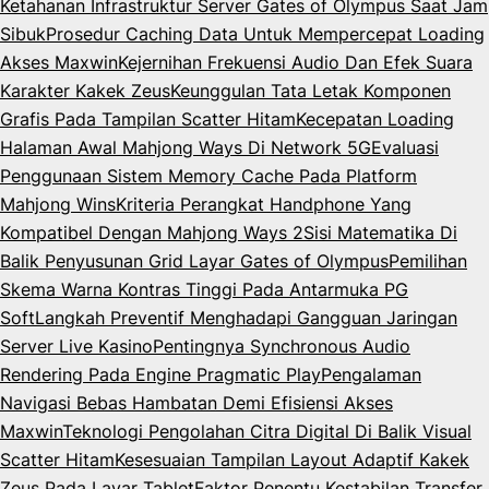
Ketahanan Infrastruktur Server Gates of Olympus Saat Jam
Sibuk
Prosedur Caching Data Untuk Mempercepat Loading
Akses Maxwin
Kejernihan Frekuensi Audio Dan Efek Suara
Karakter Kakek Zeus
Keunggulan Tata Letak Komponen
Grafis Pada Tampilan Scatter Hitam
Kecepatan Loading
Halaman Awal Mahjong Ways Di Network 5G
Evaluasi
Penggunaan Sistem Memory Cache Pada Platform
Mahjong Wins
Kriteria Perangkat Handphone Yang
Kompatibel Dengan Mahjong Ways 2
Sisi Matematika Di
Balik Penyusunan Grid Layar Gates of Olympus
Pemilihan
Skema Warna Kontras Tinggi Pada Antarmuka PG
Soft
Langkah Preventif Menghadapi Gangguan Jaringan
Server Live Kasino
Pentingnya Synchronous Audio
Rendering Pada Engine Pragmatic Play
Pengalaman
Navigasi Bebas Hambatan Demi Efisiensi Akses
Maxwin
Teknologi Pengolahan Citra Digital Di Balik Visual
Scatter Hitam
Kesesuaian Tampilan Layout Adaptif Kakek
Zeus Pada Layar Tablet
Faktor Penentu Kestabilan Transfer