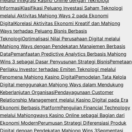
melalui Integrasi Kasino Online dengan Teknologi
Informasi
Klasifikasi Peluang Investasi Saham Teknologi
melalui Aktivitas Mahjong Ways 2 pada Ekonomi
Digital
Korelasi Aktivitas Ekonomi Kreatif dan Mahjong
Ways terhadap Peluang Bisnis Berbasis
Teknologi
Optimalisasi Nilai Perusahaan Digital melalui
Mahjong Ways dengan Pendekatan Manajemen Berbasis
Data
Pemanfaatan Predictive Analytics Berbasis Mahjong
Wins 3 sebagai Dasar Penyusunan Strategi Bisnis
Pemetaan
Perilaku Investor terhadap Emiten Teknologi melalui
Fenomena Mahjong Kasino Digital
Pemodelan Tata Kelola
Digital menggunakan Mahjong Ways dalam Mendukung
Keberlanjutan Organisasi
Pendayagunaan Customer
Relationship Management melalui Kasino Digital pada Era
Ekonomi Berbasis Platform
Pengujian Financial Technology
melalui Mahjongways Kasino Online sebagai Bagian dari
Ekonomi Modern
Perumusan Strategi Diferensiasi Produk
Digital dengan Pendekatan Mahjong Wins 3
Segmentasi