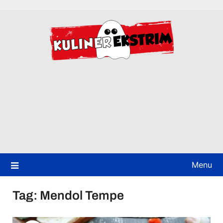
Skip
to
content
Menu
Tag:
Mendol Tempe