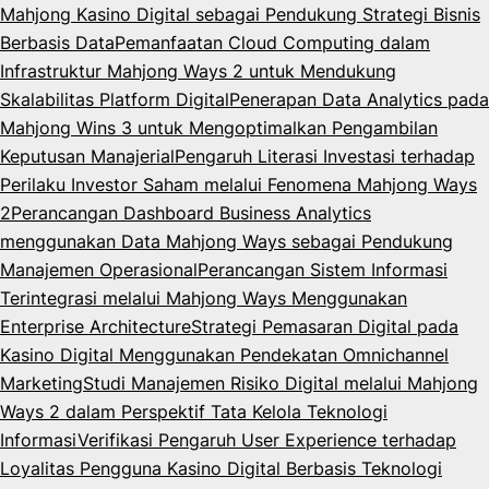
Mahjong Kasino Digital sebagai Pendukung Strategi Bisnis
Berbasis Data
Pemanfaatan Cloud Computing dalam
Infrastruktur Mahjong Ways 2 untuk Mendukung
Skalabilitas Platform Digital
Penerapan Data Analytics pada
Mahjong Wins 3 untuk Mengoptimalkan Pengambilan
Keputusan Manajerial
Pengaruh Literasi Investasi terhadap
Perilaku Investor Saham melalui Fenomena Mahjong Ways
2
Perancangan Dashboard Business Analytics
menggunakan Data Mahjong Ways sebagai Pendukung
Manajemen Operasional
Perancangan Sistem Informasi
Terintegrasi melalui Mahjong Ways Menggunakan
Enterprise Architecture
Strategi Pemasaran Digital pada
Kasino Digital Menggunakan Pendekatan Omnichannel
Marketing
Studi Manajemen Risiko Digital melalui Mahjong
Ways 2 dalam Perspektif Tata Kelola Teknologi
Informasi
Verifikasi Pengaruh User Experience terhadap
Loyalitas Pengguna Kasino Digital Berbasis Teknologi