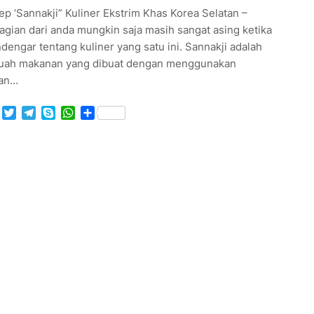
p ‘Sannakji” Kuliner Ekstrim Khas Korea Selatan –
gian dari anda mungkin saja masih sangat asing ketika
engar tentang kuliner yang satu ini. Sannakji adalah
uah makanan yang dibuat dengan menggunakan
an…
Facebook
Twitter
Telegram
Skype
WhatsApp
Share