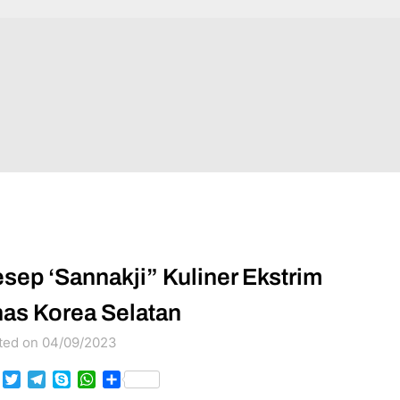
sep ‘Sannakji” Kuliner Ekstrim
as Korea Selatan
ted on 04/09/2023
Facebook
Twitter
Telegram
Skype
WhatsApp
Share