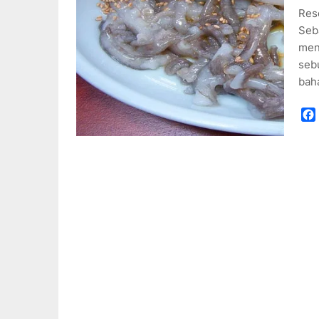
Rese
Seba
mend
seb
bah