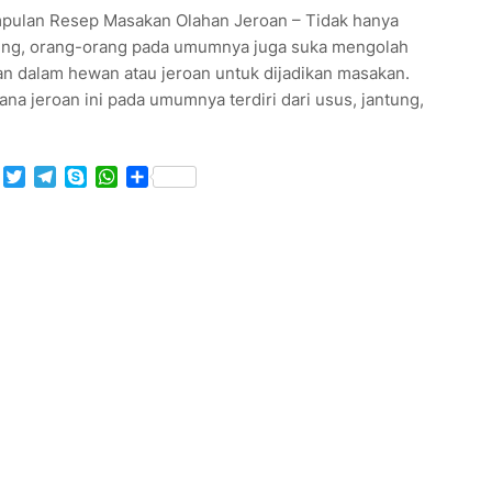
pulan Resep Masakan Olahan Jeroan – Tidak hanya
ing, orang-orang pada umumnya juga suka mengolah
an dalam hewan atau jeroan untuk dijadikan masakan.
na jeroan ini pada umumnya terdiri dari usus, jantung,
Facebook
Twitter
Telegram
Skype
WhatsApp
Share