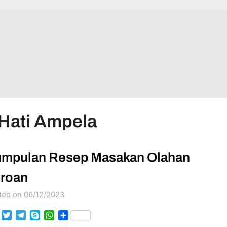
Hati Ampela
mpulan Resep Masakan Olahan
roan
ted on 06/12/2023
Facebook
Twitter
Telegram
Skype
WhatsApp
Share