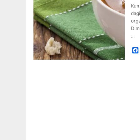
Kum
dag
org
Dima
…