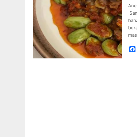
Ane
Sam
bah
ber
mas