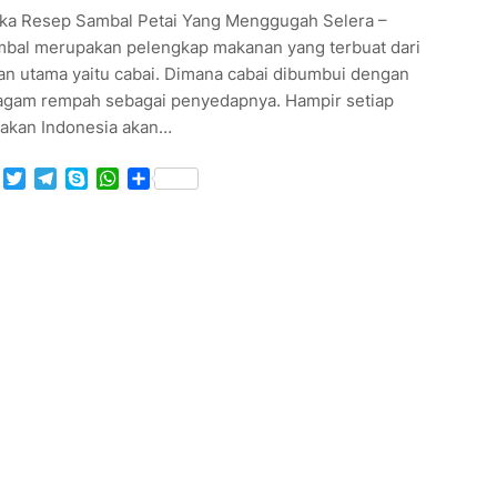
ka Resep Sambal Petai Yang Menggugah Selera –
bal merupakan pelengkap makanan yang terbuat dari
an utama yaitu cabai. Dimana cabai dibumbui dengan
agam rempah sebagai penyedapnya. Hampir setiap
akan Indonesia akan…
Facebook
Twitter
Telegram
Skype
WhatsApp
Share