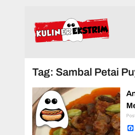
Skip
to
content
Tag:
Sambal Petai P
An
Me
Pos