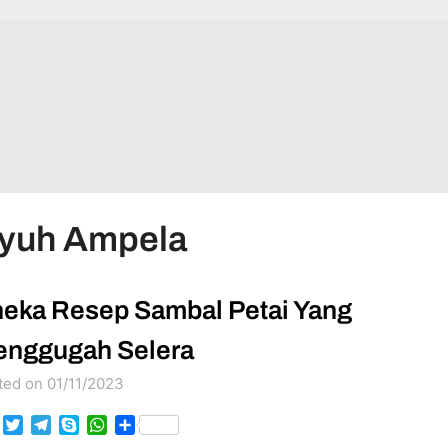
uyuh Ampela
eka Resep Sambal Petai Yang
nggugah Selera
ted on 01/11/2023
Facebook
Twitter
Telegram
Skype
WhatsApp
Share