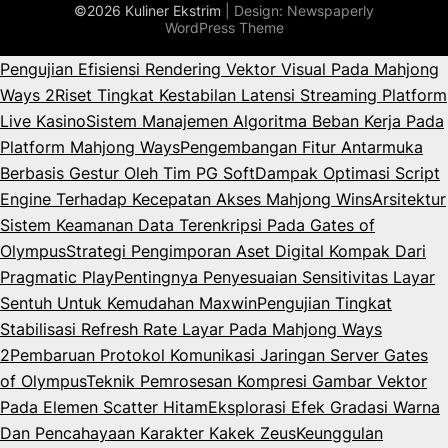
©2026 Kuliner Ekstrim
| Design:
Newspaperly
WordPress Theme
Pengujian Efisiensi Rendering Vektor Visual Pada Mahjong
Ways 2
Riset Tingkat Kestabilan Latensi Streaming Platform
Live Kasino
Sistem Manajemen Algoritma Beban Kerja Pada
Platform Mahjong Ways
Pengembangan Fitur Antarmuka
Berbasis Gestur Oleh Tim PG Soft
Dampak Optimasi Script
Engine Terhadap Kecepatan Akses Mahjong Wins
Arsitektur
Sistem Keamanan Data Terenkripsi Pada Gates of
Olympus
Strategi Pengimporan Aset Digital Kompak Dari
Pragmatic Play
Pentingnya Penyesuaian Sensitivitas Layar
Sentuh Untuk Kemudahan Maxwin
Pengujian Tingkat
Stabilisasi Refresh Rate Layar Pada Mahjong Ways
2
Pembaruan Protokol Komunikasi Jaringan Server Gates
of Olympus
Teknik Pemrosesan Kompresi Gambar Vektor
Pada Elemen Scatter Hitam
Eksplorasi Efek Gradasi Warna
Dan Pencahayaan Karakter Kakek Zeus
Keunggulan