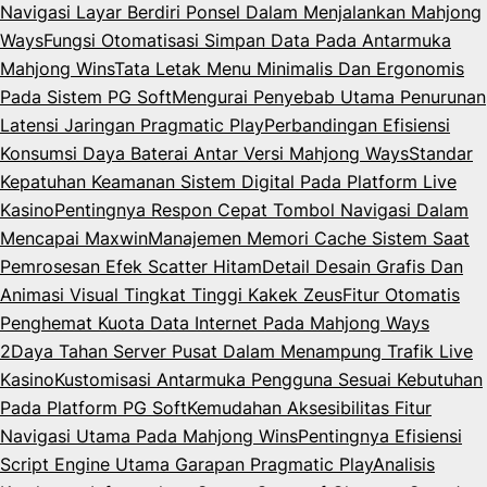
Navigasi Layar Berdiri Ponsel Dalam Menjalankan Mahjong
Ways
Fungsi Otomatisasi Simpan Data Pada Antarmuka
Mahjong Wins
Tata Letak Menu Minimalis Dan Ergonomis
Pada Sistem PG Soft
Mengurai Penyebab Utama Penurunan
Latensi Jaringan Pragmatic Play
Perbandingan Efisiensi
Konsumsi Daya Baterai Antar Versi Mahjong Ways
Standar
Kepatuhan Keamanan Sistem Digital Pada Platform Live
Kasino
Pentingnya Respon Cepat Tombol Navigasi Dalam
Mencapai Maxwin
Manajemen Memori Cache Sistem Saat
Pemrosesan Efek Scatter Hitam
Detail Desain Grafis Dan
Animasi Visual Tingkat Tinggi Kakek Zeus
Fitur Otomatis
Penghemat Kuota Data Internet Pada Mahjong Ways
2
Daya Tahan Server Pusat Dalam Menampung Trafik Live
Kasino
Kustomisasi Antarmuka Pengguna Sesuai Kebutuhan
Pada Platform PG Soft
Kemudahan Aksesibilitas Fitur
Navigasi Utama Pada Mahjong Wins
Pentingnya Efisiensi
Script Engine Utama Garapan Pragmatic Play
Analisis