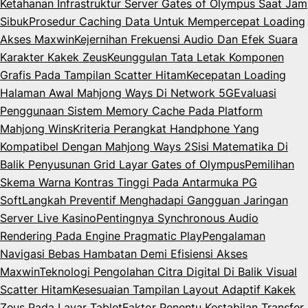
Ketahanan Infrastruktur Server Gates of Olympus Saat Jam
Sibuk
Prosedur Caching Data Untuk Mempercepat Loading
Akses Maxwin
Kejernihan Frekuensi Audio Dan Efek Suara
Karakter Kakek Zeus
Keunggulan Tata Letak Komponen
Grafis Pada Tampilan Scatter Hitam
Kecepatan Loading
Halaman Awal Mahjong Ways Di Network 5G
Evaluasi
Penggunaan Sistem Memory Cache Pada Platform
Mahjong Wins
Kriteria Perangkat Handphone Yang
Kompatibel Dengan Mahjong Ways 2
Sisi Matematika Di
Balik Penyusunan Grid Layar Gates of Olympus
Pemilihan
Skema Warna Kontras Tinggi Pada Antarmuka PG
Soft
Langkah Preventif Menghadapi Gangguan Jaringan
Server Live Kasino
Pentingnya Synchronous Audio
Rendering Pada Engine Pragmatic Play
Pengalaman
Navigasi Bebas Hambatan Demi Efisiensi Akses
Maxwin
Teknologi Pengolahan Citra Digital Di Balik Visual
Scatter Hitam
Kesesuaian Tampilan Layout Adaptif Kakek
Zeus Pada Layar Tablet
Faktor Penentu Kestabilan Transfer