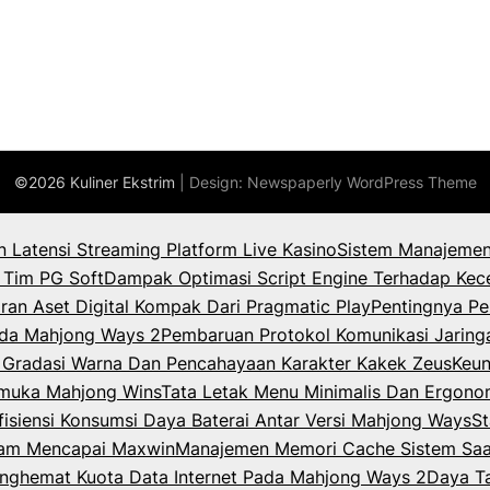
©2026 Kuliner Ekstrim
| Design:
Newspaperly WordPress Theme
an Latensi Streaming Platform Live Kasino
Sistem Manajemen
 Tim PG Soft
Dampak Optimasi Script Engine Terhadap Kec
ran Aset Digital Kompak Dari Pragmatic Play
Pentingnya Pe
Pada Mahjong Ways 2
Pembaruan Protokol Komunikasi Jaring
k Gradasi Warna Dan Pencahayaan Karakter Kakek Zeus
Keun
rmuka Mahjong Wins
Tata Letak Menu Minimalis Dan Ergono
isiensi Konsumsi Daya Baterai Antar Versi Mahjong Ways
St
lam Mencapai Maxwin
Manajemen Memori Cache Sistem Saat
enghemat Kuota Data Internet Pada Mahjong Ways 2
Daya T