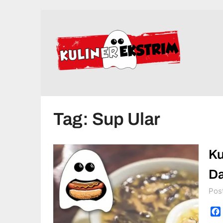
Skip
to
content
Tag:
Sup Ular
Ku
Da
Pos