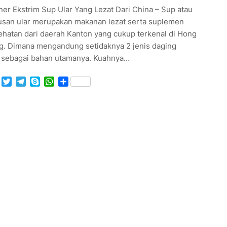
ner Ekstrim Sup Ular Yang Lezat Dari China – Sup atau
usan ular merupakan makanan lezat serta suplemen
ehatan dari daerah Kanton yang cukup terkenal di Hong
g. Dimana mengandung setidaknya 2 jenis daging
r sebagai bahan utamanya. Kuahnya…
Facebook
Twitter
Telegram
Skype
WhatsApp
Share