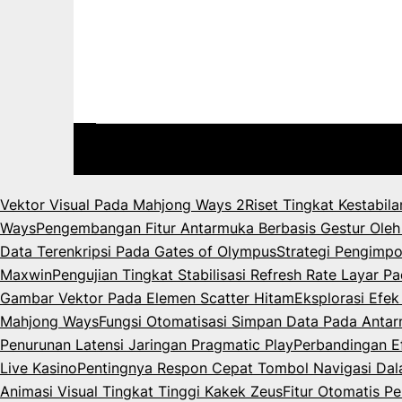
Vektor Visual Pada Mahjong Ways 2
Riset Tingkat Kestabil
Ways
Pengembangan Fitur Antarmuka Berbasis Gestur Oleh
Data Terenkripsi Pada Gates of Olympus
Strategi Pengimpo
Maxwin
Pengujian Tingkat Stabilisasi Refresh Rate Layar 
Gambar Vektor Pada Elemen Scatter Hitam
Eksplorasi Efe
Mahjong Ways
Fungsi Otomatisasi Simpan Data Pada Anta
Penurunan Latensi Jaringan Pragmatic Play
Perbandingan Ef
Live Kasino
Pentingnya Respon Cepat Tombol Navigasi Da
Animasi Visual Tingkat Tinggi Kakek Zeus
Fitur Otomatis P