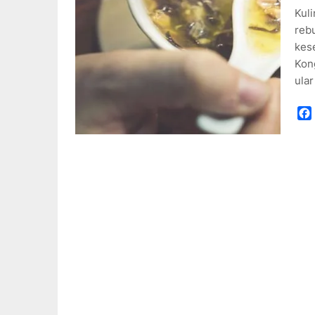
Kuli
reb
kes
Kon
ula