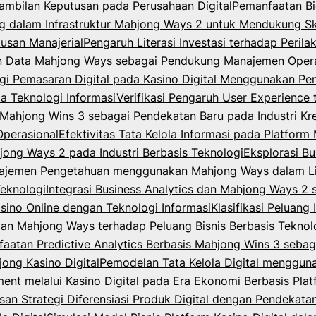
ambilan Keputusan pada Perusahaan Digital
Pemanfaatan Bi
dalam Infrastruktur Mahjong Ways 2 untuk Mendukung Skal
usan Manajerial
Pengaruh Literasi Investasi terhadap Peri
n Data Mahjong Ways sebagai Pendukung Manajemen Opera
egi Pemasaran Digital pada Kasino Digital Menggunakan P
la Teknologi Informasi
Verifikasi Pengaruh User Experience 
ahjong Wins 3 sebagai Pendekatan Baru pada Industri Krea
Operasional
Efektivitas Tata Kelola Informasi pada Platfor
jong Ways 2 pada Industri Berbasis Teknologi
Eksplorasi B
ajemen Pengetahuan menggunakan Mahjong Ways dalam Lin
Teknologi
Integrasi Business Analytics dan Mahjong Ways 2
asino Online dengan Teknologi Informasi
Klasifikasi Peluang
 dan Mahjong Ways terhadap Peluang Bisnis Berbasis Teknol
aatan Predictive Analytics Berbasis Mahjong Wins 3 sebag
ong Kasino Digital
Pemodelan Tata Kelola Digital menggu
t melalui Kasino Digital pada Era Ekonomi Berbasis Plat
an Strategi Diferensiasi Produk Digital dengan Pendekat