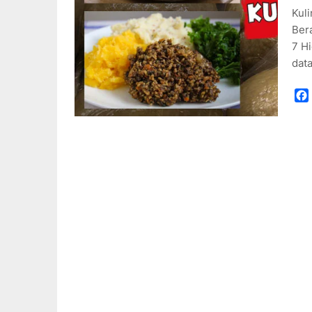
Kul
Ber
7 H
dat