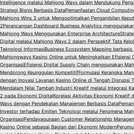
Intelligence melalui Mahjong Ways dalam Mendukung Peng
Strategi Bisnis Berbasis Data
Pemanfaatan Cloud Computing 
Mahjong Wins 3 untuk Mengoptimalkan Pengambilan Keput
2
Perancangan Dashboard Business Analytics menggunaka
Mahjong Ways Menggunakan Enterprise Architecture
Strat
Digital melalui Mahjong Ways 2 dalam Perspektif Tata Kelo
Teknologi Informasi
Business Ecosystem Mapping berbasis M
Mahjongways Kasino Online untuk Meningkatkan Efisiensi 
Organisasi
Efisiensi Digital Supply Chain menggunakan Mah
Mendorong Keunggulan Kompetitif
Formulasi Kerangka Man
dengan Inovasi Layanan Kasino Online di Tengah Disrupsi 
Mendalam Nilai Tambah Industri Kreatif melalui Integrasi K
2 pada Ekonomi Digital
Korelasi Aktivitas Ekonomi Kreatif
Ways dengan Pendekatan Manajemen Berbasis Data
Pemanf
Investor terhadap Emiten Teknologi melalui Fenomena Mahj
Organisasi
Pendayagunaan Customer Relationship Managemen
Kasino Online sebagai Bagian dari Ekonomi Modern
Perumus