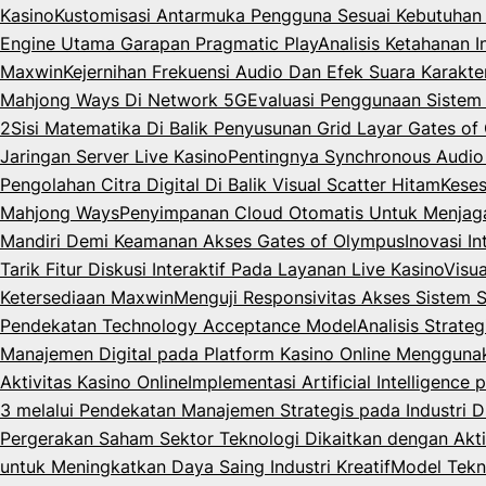
Kasino
Kustomisasi Antarmuka Pengguna Sesuai Kebutuhan 
Engine Utama Garapan Pragmatic Play
Analisis Ketahanan 
Maxwin
Kejernihan Frekuensi Audio Dan Efek Suara Karakt
Mahjong Ways Di Network 5G
Evaluasi Penggunaan Siste
2
Sisi Matematika Di Balik Penyusunan Grid Layar Gates o
Jaringan Server Live Kasino
Pentingnya Synchronous Audio
Pengolahan Citra Digital Di Balik Visual Scatter Hitam
Keses
Mahjong Ways
Penyimpanan Cloud Otomatis Untuk Menjag
Mandiri Demi Keamanan Akses Gates of Olympus
Inovasi I
Tarik Fitur Diskusi Interaktif Pada Layanan Live Kasino
Visua
Ketersediaan Maxwin
Menguji Responsivitas Akses Sistem 
Pendekatan Technology Acceptance Model
Analisis Strate
Manajemen Digital pada Platform Kasino Online Menggun
Aktivitas Kasino Online
Implementasi Artificial Intelligenc
3 melalui Pendekatan Manajemen Strategis pada Industri Di
Pergerakan Saham Sektor Teknologi Dikaitkan dengan Akti
untuk Meningkatkan Daya Saing Industri Kreatif
Model Tekn