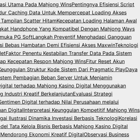
igasi Utama Pada Mahjong Wins
Pentingnya Efisiensi Script
dur Caching Data Untuk Mempercepat Loading Akses
 Tampilan Scatter Hitam
Kecepatan Loading Halaman Awal
angkat Handphone Yang Kompatibel Dengan Mahjong Ways
rmuka PG Soft
Langkah Preventif Menghadapi Gangguan
i Bebas Hambatan Demi Efisiensi Akses Maxwin
Teknologi
let
Faktor Penentu Kestabilan Transfer Data Pada Sistem
dap Kecepatan Respon Mahjong Wins
Fitur Reset Akun
 Keunggulan Struktur Kode Sistem Dari Pragmatic Play
Daya
istem Pembagian Beban Server Untuk Menjamin
Digital terhadap Mahjong Kasino Digital Menggunakan
Industri Kreatif Berkelanjutan
Evaluasi Strategi
Sentimen Digital terhadap Nilai Perusahaan melalui
an Digital
Interpretasi Keunggulan Kompetitif Mahjong Wins
ai Ilustrasi Dinamika Investasi Berbasis Teknologi
Korelasi
del Tata Kelola Bisnis Berbasis Mahjong Kasino Digital
Mendorong Ekonomi Kreatif Digital
Observasi Business