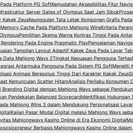
Pada Platform PG Soft
Kemudahan Aksesibilitas Fitur Nav
Infrastruktur Server Gates of Olympus Saat Jam Sibuk
Prose
er Kakek Zeus
Keunggulan Tata Letak Komponen Grafis Pada
m Memory Cache Pada Platform Mahjong Wins
Kriteria Per
f Olympus
Pemilihan Skema Warna Kontras Tinggi Pada Anta
 Rendering Pada Engine Pragmatic Play
Pengalaman Navigas
uaian Tampilan Layout Adaptif Kakek Zeus Pada Layar Tab
a Data Mahjong Ways 2
Tingkat Kepuasan Pengguna Terha
ntegrasi Antarmuka Pengguna Pada Sistem PG Soft
Meneliti
lisasi Animasi Beresolusi Tinggi Dari Karakter Kakek Zeus
S
Saat Kemunculan Scatter Hitam
Analisis Perilaku Konsumen 
gi Branding Digital dengan Mahjong Ways sebagai Pendukung 
akan Pendekatan Balanced Scorecard
Identifikasi Hubungan 
e pada Mahjong Wins 3 dalam Mendukung Personalisasi Layan
gital
Kajian Pasar Modal Digital melalui Mahjong Ways sebag
vitas Mahjongways Kasino Online di Era Ekonomi Digital
Mo
ososiopreneur Berbasis Mahjongways Kasino Online dalam 