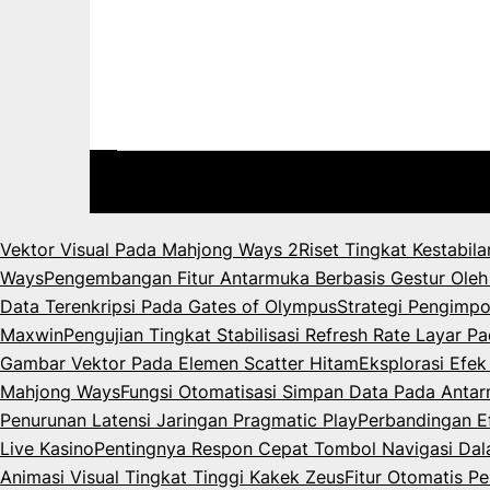
Vektor Visual Pada Mahjong Ways 2
Riset Tingkat Kestabil
Ways
Pengembangan Fitur Antarmuka Berbasis Gestur Oleh
Data Terenkripsi Pada Gates of Olympus
Strategi Pengimpo
Maxwin
Pengujian Tingkat Stabilisasi Refresh Rate Layar 
Gambar Vektor Pada Elemen Scatter Hitam
Eksplorasi Efe
Mahjong Ways
Fungsi Otomatisasi Simpan Data Pada Anta
Penurunan Latensi Jaringan Pragmatic Play
Perbandingan Ef
Live Kasino
Pentingnya Respon Cepat Tombol Navigasi Da
Animasi Visual Tingkat Tinggi Kakek Zeus
Fitur Otomatis P