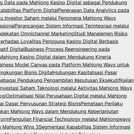
g Data pada Mahjong Kasino Digital sebagai Pendukung
abilitas Platform Digital
Penerapan Data Analytics pada
laku Investor Saham melalui Fenomena Mahjong Ways
sional
Perancangan Sistem Informasi Terintegrasi melalui
endekatan Omnichannel Marketing
Studi Manajemen Risiko
terhadap Loyalitas Pengguna Kasino Digital Berbasis
tif Digital
Business Process Reengineering pada
m Mahjong Kasino Digital dalam Mendukung Kinerja
usiness Model Canvas pada Platform Mahjong Ways untuk
gkungan Bisnis Digital
Hubungan Kapitalisasi Pasar
 sebagai Pendukung Pengambilan Keputusan Eksekutif
Kajian
 Investasi Saham Teknologi melalui Aktivitas Mahjong Ways
ogi
Optimalisasi Nilai Perusahaan Digital melalui Mahjong
ai Dasar Penyusunan Strategi Bisnis
Pemetaan Perilaku
nakan Mahjong Ways dalam Mendukung Keberlanjutan
form
Pengujian Financial Technology melalui Mahjongways
an Mahjong Wins 3
Segmentasi Kapabilitas Sistem Informasi