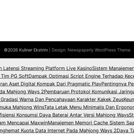
©2026 Kuliner Ekstrim
| Design:
Newspaperly WordPress Theme
an Latensi Streaming Platform Live Kasino
Sistem Manajemen
 Tim PG Soft
Dampak Optimasi Script Engine Terhadap Kec
ran Aset Digital Kompak Dari Pragmatic Play
Pentingnya Pe
Pada Mahjong Ways 2
Pembaruan Protokol Komunikasi Jaring
k Gradasi Warna Dan Pencahayaan Karakter Kakek Zeus
Keun
rmuka Mahjong Wins
Tata Letak Menu Minimalis Dan Ergono
isiensi Konsumsi Daya Baterai Antar Versi Mahjong Ways
St
lam Mencapai Maxwin
Manajemen Memori Cache Sistem Saat
enghemat Kuota Data Internet Pada Mahjong Ways 2
Daya T