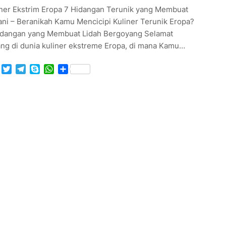
iner Ekstrim Eropa 7 Hidangan Terunik yang Membuat
ani – Beranikah Kamu Mencicipi Kuliner Terunik Eropa?
idangan yang Membuat Lidah Bergoyang Selamat
ang di dunia kuliner ekstreme Eropa, di mana Kamu…
Facebook
Twitter
Telegram
Skype
WhatsApp
Share