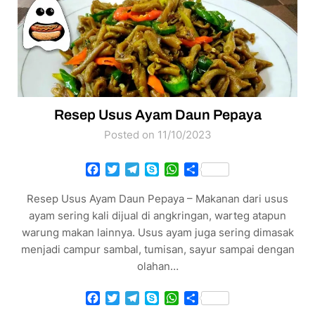
Resep Usus Ayam Daun Pepaya
Posted on 11/10/2023
Facebook
Twitter
Telegram
Skype
WhatsApp
Share
Resep Usus Ayam Daun Pepaya – Makanan dari usus
ayam sering kali dijual di angkringan, warteg atapun
warung makan lainnya. Usus ayam juga sering dimasak
menjadi campur sambal, tumisan, sayur sampai dengan
olahan…
Facebook
Twitter
Telegram
Skype
WhatsApp
Share