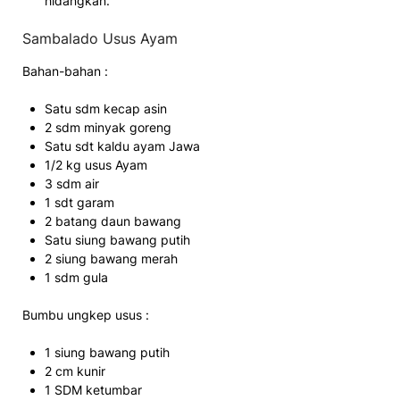
hidangkan.
Sambalado Usus Ayam
Bahan-bahan :
Satu sdm kecap asin
2 sdm minyak goreng
Satu sdt kaldu ayam Jawa
1/2 kg usus Ayam
3 sdm air
1 sdt garam
2 batang daun bawang
Satu siung bawang putih
2 siung bawang merah
1 sdm gula
Bumbu ungkep usus :
1 siung bawang putih
2 cm kunir
1 SDM ketumbar