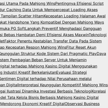
igasi Utama Pada Mahjong Wins
Pentingnya Efisiensi Script
dur Caching Data Untuk Mempercepat Loading Akses
 Tampilan Scatter Hitam
Kecepatan Loading Halaman Awal
angkat Handphone Yang Kompatibel Dengan Mahjong Ways
rmuka PG Soft
Langkah Preventif Menghadapi Gangguan
i Bebas Hambatan Demi Efisiensi Akses Maxwin
Teknologi
let
Faktor Penentu Kestabilan Transfer Data Pada Sistem
dap Kecepatan Respon Mahjong Wins
Fitur Reset Akun
 Keunggulan Struktur Kode Sistem Dari Pragmatic Play
Daya
istem Pembagian Beban Server Untuk Menjamin
Digital terhadap Mahjong Kasino Digital Menggunakan
Industri Kreatif Berkelanjutan
Evaluasi Strategi
Sentimen Digital terhadap Nilai Perusahaan melalui
an Digital
Interpretasi Keunggulan Kompetitif Mahjong Wins
ai Ilustrasi Dinamika Investasi Berbasis Teknologi
Korelasi
del Tata Kelola Bisnis Berbasis Mahjong Kasino Digital
Mendorong Ekonomi Kreatif Digital
Observasi Business