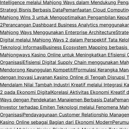
Intelligence melalui Mahjong Ways dalam Mendukung Peng
Strategi Bisnis Berbasis Data
Pemanfaatan Cloud Computing 
Mahjong Wins 3 untuk Mengoptimalkan Pengambilan Keput
2
Perancangan Dashboard Business Analytics menggunaka
Mahjong Ways Menggunakan Enterprise Architecture
Strat
Digital melalui Mahjong Ways 2 dalam Perspektif Tata Kelo
Teknologi Informasi
Business Ecosystem Mapping berbasis M
Mahjongways Kasino Online untuk Meningkatkan Efisiensi 
Organisasi
Efisiensi Digital Supply Chain menggunakan Mah
Mendorong Keunggulan Kompetitif
Formulasi Kerangka Man
dengan Inovasi Layanan Kasino Online di Tengah Disrupsi 
Mendalam Nilai Tambah Industri Kreatif melalui Integrasi K
2 pada Ekonomi Digital
Korelasi Aktivitas Ekonomi Kreatif
Ways dengan Pendekatan Manajemen Berbasis Data
Pemanf
Investor terhadap Emiten Teknologi melalui Fenomena Mahj
Organisasi
Pendayagunaan Customer Relationship Managemen
Kasino Online sebagai Bagian dari Ekonomi Modern
Perumus