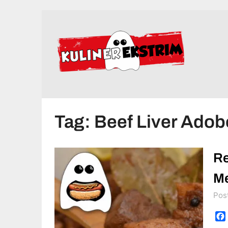
Skip
to
content
Tag:
Beef Liver Adob
Re
Me
Pos