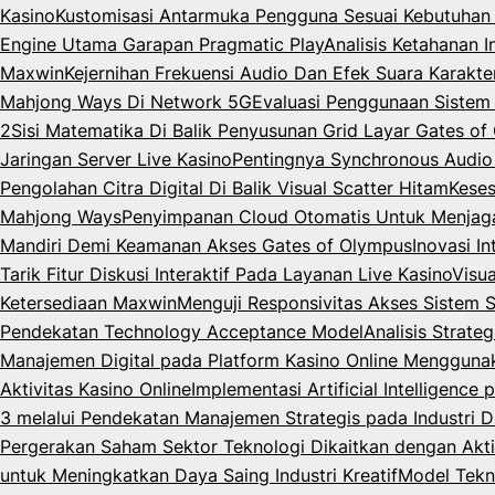
Kasino
Kustomisasi Antarmuka Pengguna Sesuai Kebutuhan 
Engine Utama Garapan Pragmatic Play
Analisis Ketahanan 
Maxwin
Kejernihan Frekuensi Audio Dan Efek Suara Karakt
Mahjong Ways Di Network 5G
Evaluasi Penggunaan Siste
2
Sisi Matematika Di Balik Penyusunan Grid Layar Gates o
Jaringan Server Live Kasino
Pentingnya Synchronous Audio
Pengolahan Citra Digital Di Balik Visual Scatter Hitam
Keses
Mahjong Ways
Penyimpanan Cloud Otomatis Untuk Menjag
Mandiri Demi Keamanan Akses Gates of Olympus
Inovasi I
Tarik Fitur Diskusi Interaktif Pada Layanan Live Kasino
Visua
Ketersediaan Maxwin
Menguji Responsivitas Akses Sistem 
Pendekatan Technology Acceptance Model
Analisis Strate
Manajemen Digital pada Platform Kasino Online Menggun
Aktivitas Kasino Online
Implementasi Artificial Intelligenc
3 melalui Pendekatan Manajemen Strategis pada Industri Di
Pergerakan Saham Sektor Teknologi Dikaitkan dengan Akti
untuk Meningkatkan Daya Saing Industri Kreatif
Model Tekn