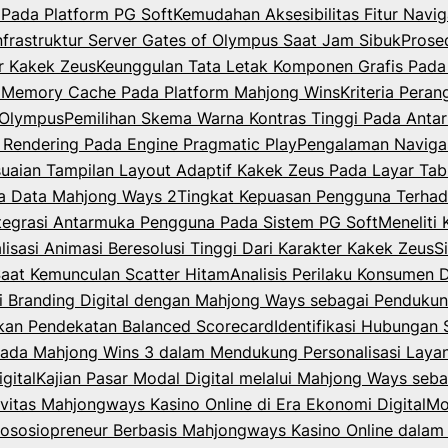
Pada Platform PG Soft
Kemudahan Aksesibilitas Fitur Nav
Infrastruktur Server Gates of Olympus Saat Jam Sibuk
Prose
er Kakek Zeus
Keunggulan Tata Letak Komponen Grafis Pada
m Memory Cache Pada Platform Mahjong Wins
Kriteria Per
f Olympus
Pemilihan Skema Warna Kontras Tinggi Pada Anta
 Rendering Pada Engine Pragmatic Play
Pengalaman Navigas
uaian Tampilan Layout Adaptif Kakek Zeus Pada Layar Tab
a Data Mahjong Ways 2
Tingkat Kepuasan Pengguna Terha
ntegrasi Antarmuka Pengguna Pada Sistem PG Soft
Meneliti
lisasi Animasi Beresolusi Tinggi Dari Karakter Kakek Zeus
S
Saat Kemunculan Scatter Hitam
Analisis Perilaku Konsumen 
gi Branding Digital dengan Mahjong Ways sebagai Pendukung 
akan Pendekatan Balanced Scorecard
Identifikasi Hubungan 
e pada Mahjong Wins 3 dalam Mendukung Personalisasi Layan
gital
Kajian Pasar Modal Digital melalui Mahjong Ways sebag
vitas Mahjongways Kasino Online di Era Ekonomi Digital
Mo
ososiopreneur Berbasis Mahjongways Kasino Online dalam 