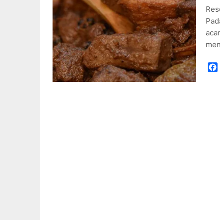
Res
Pad
acar
men