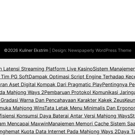
©2026 Kuliner Ekstrim
| Design:
Newspaperly WordPress Theme
an Latensi Streaming Platform Live Kasino
Sistem Manajemen
 Tim PG Soft
Dampak Optimasi Script Engine Terhadap Kec
ran Aset Digital Kompak Dari Pragmatic Play
Pentingnya Pe
Pada Mahjong Ways 2
Pembaruan Protokol Komunikasi Jaring
k Gradasi Warna Dan Pencahayaan Karakter Kakek Zeus
Keun
rmuka Mahjong Wins
Tata Letak Menu Minimalis Dan Ergono
isiensi Konsumsi Daya Baterai Antar Versi Mahjong Ways
St
lam Mencapai Maxwin
Manajemen Memori Cache Sistem Saat
enghemat Kuota Data Internet Pada Mahjong Ways 2
Daya T