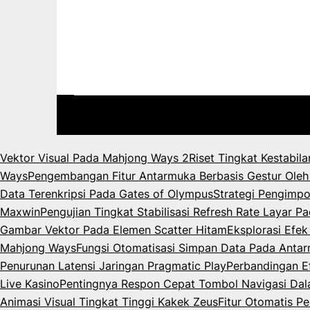
Vektor Visual Pada Mahjong Ways 2
Riset Tingkat Kestabil
Ways
Pengembangan Fitur Antarmuka Berbasis Gestur Oleh
Data Terenkripsi Pada Gates of Olympus
Strategi Pengimpo
Maxwin
Pengujian Tingkat Stabilisasi Refresh Rate Layar 
Gambar Vektor Pada Elemen Scatter Hitam
Eksplorasi Efe
Mahjong Ways
Fungsi Otomatisasi Simpan Data Pada Anta
Penurunan Latensi Jaringan Pragmatic Play
Perbandingan Ef
Live Kasino
Pentingnya Respon Cepat Tombol Navigasi Da
Animasi Visual Tingkat Tinggi Kakek Zeus
Fitur Otomatis P