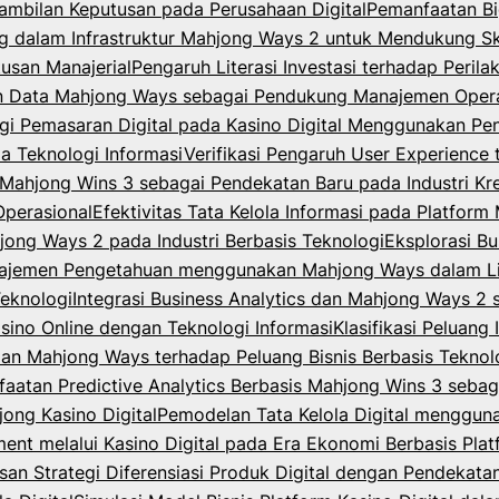
ambilan Keputusan pada Perusahaan Digital
Pemanfaatan Bi
dalam Infrastruktur Mahjong Ways 2 untuk Mendukung Skal
usan Manajerial
Pengaruh Literasi Investasi terhadap Peri
n Data Mahjong Ways sebagai Pendukung Manajemen Opera
egi Pemasaran Digital pada Kasino Digital Menggunakan P
la Teknologi Informasi
Verifikasi Pengaruh User Experience 
ahjong Wins 3 sebagai Pendekatan Baru pada Industri Krea
Operasional
Efektivitas Tata Kelola Informasi pada Platfor
jong Ways 2 pada Industri Berbasis Teknologi
Eksplorasi B
ajemen Pengetahuan menggunakan Mahjong Ways dalam Lin
Teknologi
Integrasi Business Analytics dan Mahjong Ways 2
asino Online dengan Teknologi Informasi
Klasifikasi Peluang
 dan Mahjong Ways terhadap Peluang Bisnis Berbasis Teknol
aatan Predictive Analytics Berbasis Mahjong Wins 3 sebag
ong Kasino Digital
Pemodelan Tata Kelola Digital menggu
t melalui Kasino Digital pada Era Ekonomi Berbasis Plat
an Strategi Diferensiasi Produk Digital dengan Pendekat