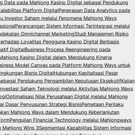
g Data pada Mahjong Kasino Digital sebagai Pendukung
abilitas Platform Digital
Penerapan Data Analytics pada
laku Investor Saham melalui Fenomena Mahjong Ways
sional
Perancangan Sistem Informasi Terintegrasi melalui
endekatan Omnichannel Marketing
Studi Manajemen Risiko
terhadap Loyalitas Pengguna Kasino Digital Berbasis
tif Digital
Business Process Reengineering pada
m Mahjong Kasino Digital dalam Mendukung Kinerja
usiness Model Canvas pada Platform Mahjong Ways untuk
gkungan Bisnis Digital
Hubungan Kapitalisasi Pasar
 sebagai Pendukung Pengambilan Keputusan Eksekutif
Kajian
 Investasi Saham Teknologi melalui Aktivitas Mahjong Ways
ogi
Optimalisasi Nilai Perusahaan Digital melalui Mahjong
ai Dasar Penyusunan Strategi Bisnis
Pemetaan Perilaku
nakan Mahjong Ways dalam Mendukung Keberlanjutan
form
Pengujian Financial Technology melalui Mahjongways
an Mahjong Wins 3
Segmentasi Kapabilitas Sistem Informasi