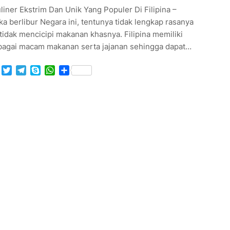
liner Ekstrim Dan Unik Yang Populer Di Filipina –
ka berlibur Negara ini, tentunya tidak lengkap rasanya
 tidak mencicipi makanan khasnya. Filipina memiliki
bagai macam makanan serta jajanan sehingga dapat…
Facebook
Twitter
Telegram
Skype
WhatsApp
Share