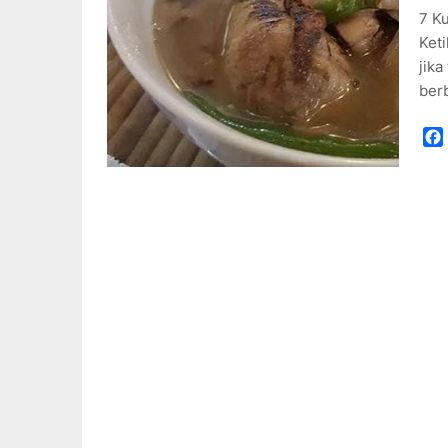
7 Ku
Keti
jika
ber