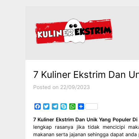
Skip
to
content
7 Kuliner Ekstrim Dan Un
Posted on 22/09/2023
Facebook
Twitter
Telegram
Skype
WhatsApp
Share
7 Kuliner Ekstrim Dan Unik Yang Populer Di 
lengkap rasanya jika tidak mencicipi mak
makanan serta jajanan sehingga dapat anda p