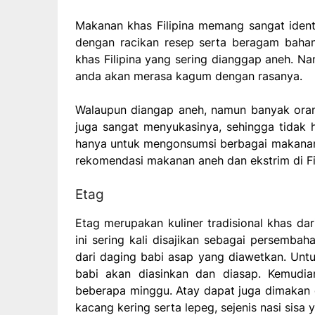
Makanan khas Filipina memang sangat identi
dengan racikan resep serta beragam baha
khas Filipina yang sering dianggap aneh. N
anda akan merasa kagum dengan rasanya.
Walaupun diangap aneh, namun banyak orang 
juga sangat menyukasinya, sehingga tidak he
hanya untuk mengonsumsi berbagai makanan e
rekomendasi makanan aneh dan ekstrim di Fil
Etag
Etag merupakan kuliner tradisional khas d
ini sering kali disajikan sebagai persembah
dari daging babi asap yang diawetkan. Untuk
babi akan diasinkan dan diasap. Kemudi
beberapa minggu. Atay dapat juga dimaka
kacang kering serta lepeg, sejenis nasi sisa 