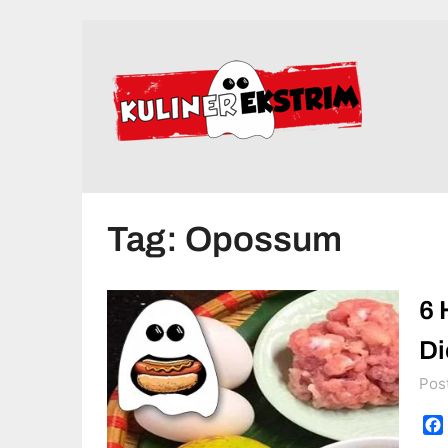
Skip
to
content
Tag:
Opossum
6 
Di
Pos