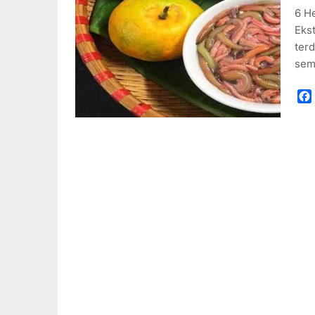
6 H
Ekst
terd
sem