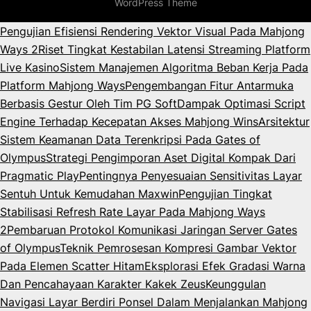
WordPress Theme
Pengujian Efisiensi Rendering Vektor Visual Pada Mahjong
Ways 2
Riset Tingkat Kestabilan Latensi Streaming Platform
Live Kasino
Sistem Manajemen Algoritma Beban Kerja Pada
Platform Mahjong Ways
Pengembangan Fitur Antarmuka
Berbasis Gestur Oleh Tim PG Soft
Dampak Optimasi Script
Engine Terhadap Kecepatan Akses Mahjong Wins
Arsitektur
Sistem Keamanan Data Terenkripsi Pada Gates of
Olympus
Strategi Pengimporan Aset Digital Kompak Dari
Pragmatic Play
Pentingnya Penyesuaian Sensitivitas Layar
Sentuh Untuk Kemudahan Maxwin
Pengujian Tingkat
Stabilisasi Refresh Rate Layar Pada Mahjong Ways
2
Pembaruan Protokol Komunikasi Jaringan Server Gates
of Olympus
Teknik Pemrosesan Kompresi Gambar Vektor
Pada Elemen Scatter Hitam
Eksplorasi Efek Gradasi Warna
Dan Pencahayaan Karakter Kakek Zeus
Keunggulan
Navigasi Layar Berdiri Ponsel Dalam Menjalankan Mahjong