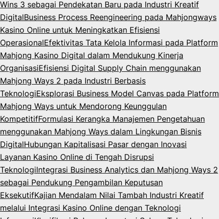
Wins 3 sebagai Pendekatan Baru pada Industri Kreatif
Digital
Business Process Reengineering pada Mahjongways
Kasino Online untuk Meningkatkan Efisiensi
Operasional
Efektivitas Tata Kelola Informasi pada Platform
Mahjong Kasino Digital dalam Mendukung Kinerja
Organisasi
Efisiensi Digital Supply Chain menggunakan
Mahjong Ways 2 pada Industri Berbasis
Teknologi
Eksplorasi Business Model Canvas pada Platform
Mahjong Ways untuk Mendorong Keunggulan
Kompetitif
Formulasi Kerangka Manajemen Pengetahuan
menggunakan Mahjong Ways dalam Lingkungan Bisnis
Digital
Hubungan Kapitalisasi Pasar dengan Inovasi
Layanan Kasino Online di Tengah Disrupsi
Teknologi
Integrasi Business Analytics dan Mahjong Ways 2
sebagai Pendukung Pengambilan Keputusan
Eksekutif
Kajian Mendalam Nilai Tambah Industri Kreatif
melalui Integrasi Kasino Online dengan Teknologi