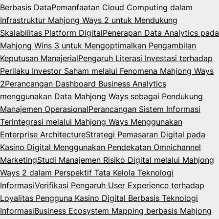
Berbasis Data
Pemanfaatan Cloud Computing dalam
Infrastruktur Mahjong Ways 2 untuk Mendukung
Skalabilitas Platform Digital
Penerapan Data Analytics pada
Mahjong Wins 3 untuk Mengoptimalkan Pengambilan
Keputusan Manajerial
Pengaruh Literasi Investasi terhadap
Perilaku Investor Saham melalui Fenomena Mahjong Ways
2
Perancangan Dashboard Business Analytics
menggunakan Data Mahjong Ways sebagai Pendukung
Manajemen Operasional
Perancangan Sistem Informasi
Terintegrasi melalui Mahjong Ways Menggunakan
Enterprise Architecture
Strategi Pemasaran Digital pada
Kasino Digital Menggunakan Pendekatan Omnichannel
Marketing
Studi Manajemen Risiko Digital melalui Mahjong
Ways 2 dalam Perspektif Tata Kelola Teknologi
Informasi
Verifikasi Pengaruh User Experience terhadap
Loyalitas Pengguna Kasino Digital Berbasis Teknologi
Informasi
Business Ecosystem Mapping berbasis Mahjong