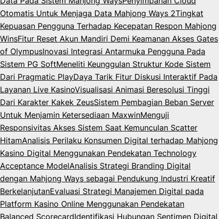
Data Pada Sistem Mahjong Ways
Penyimpanan Cloud
Otomatis Untuk Menjaga Data Mahjong Ways 2
Tingkat
Kepuasan Pengguna Terhadap Kecepatan Respon Mahjong
Wins
Fitur Reset Akun Mandiri Demi Keamanan Akses Gates
of Olympus
Inovasi Integrasi Antarmuka Pengguna Pada
Sistem PG Soft
Meneliti Keunggulan Struktur Kode Sistem
Dari Pragmatic Play
Daya Tarik Fitur Diskusi Interaktif Pada
Layanan Live Kasino
Visualisasi Animasi Beresolusi Tinggi
Dari Karakter Kakek Zeus
Sistem Pembagian Beban Server
Untuk Menjamin Ketersediaan Maxwin
Menguji
Responsivitas Akses Sistem Saat Kemunculan Scatter
Hitam
Analisis Perilaku Konsumen Digital terhadap Mahjong
Kasino Digital Menggunakan Pendekatan Technology
Acceptance Model
Analisis Strategi Branding Digital
dengan Mahjong Ways sebagai Pendukung Industri Kreatif
Berkelanjutan
Evaluasi Strategi Manajemen Digital pada
Platform Kasino Online Menggunakan Pendekatan
Balanced Scorecard
Identifikasi Hubungan Sentimen Digital