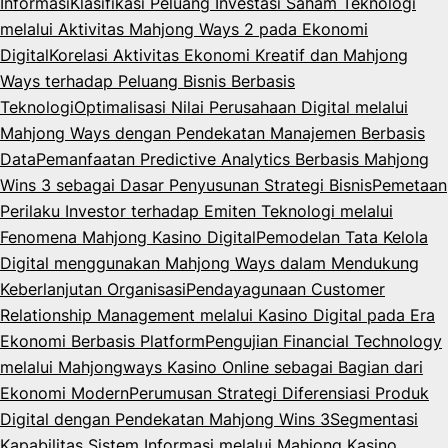
Informasi
Klasifikasi Peluang Investasi Saham Teknologi
melalui Aktivitas Mahjong Ways 2 pada Ekonomi
Digital
Korelasi Aktivitas Ekonomi Kreatif dan Mahjong
Ways terhadap Peluang Bisnis Berbasis
Teknologi
Optimalisasi Nilai Perusahaan Digital melalui
Mahjong Ways dengan Pendekatan Manajemen Berbasis
Data
Pemanfaatan Predictive Analytics Berbasis Mahjong
Wins 3 sebagai Dasar Penyusunan Strategi Bisnis
Pemetaan
Perilaku Investor terhadap Emiten Teknologi melalui
Fenomena Mahjong Kasino Digital
Pemodelan Tata Kelola
Digital menggunakan Mahjong Ways dalam Mendukung
Keberlanjutan Organisasi
Pendayagunaan Customer
Relationship Management melalui Kasino Digital pada Era
Ekonomi Berbasis Platform
Pengujian Financial Technology
melalui Mahjongways Kasino Online sebagai Bagian dari
Ekonomi Modern
Perumusan Strategi Diferensiasi Produk
Digital dengan Pendekatan Mahjong Wins 3
Segmentasi
Kapabilitas Sistem Informasi melalui Mahjong Kasino