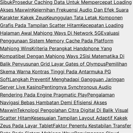
Sibuk
Prosedur Caching Data Untuk Mempercepat Loading
Akses Maxwin
Kejernihan Frekuensi Audio Dan Efek Suara
Karakter Kakek Zeus
Keunggulan Tata Letak Komponen
Grafis Pada Tampilan Scatter Hitam
Kecepatan Loading
Halaman Awal Mahjong Ways Di Network 5G
Evaluasi
Penggunaan Sistem Memory Cache Pada Platform
Mahjong Wins
Kriteria Perangkat Handphone Yang
Kompatibel Dengan Mahjong Ways 2
Sisi Matematika Di
Balik Penyusunan Grid Layar Gates of Olympus
Pemilihan
Skema Warna Kontras Tinggi Pada Antarmuka PG
Soft
Langkah Preventif Menghadapi Gangguan Jaringan
Server Live Kasino
Pentingnya Synchronous Audio
Rendering Pada Engine Pragmatic Play
Pengalaman
Navigasi Bebas Hambatan Demi Efisiensi Akses
Maxwin
Teknologi Pengolahan Citra Digital Di Balik Visual
Scatter Hitam
Kesesuaian Tampilan Layout Adaptif Kakek
Zeus Pada Layar Tablet
Faktor Penentu Kestabilan Transfer