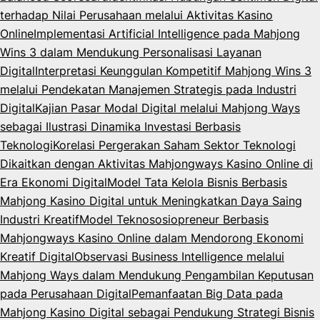
terhadap Nilai Perusahaan melalui Aktivitas Kasino
Online
Implementasi Artificial Intelligence pada Mahjong
Wins 3 dalam Mendukung Personalisasi Layanan
Digital
Interpretasi Keunggulan Kompetitif Mahjong Wins 3
melalui Pendekatan Manajemen Strategis pada Industri
Digital
Kajian Pasar Modal Digital melalui Mahjong Ways
sebagai Ilustrasi Dinamika Investasi Berbasis
Teknologi
Korelasi Pergerakan Saham Sektor Teknologi
Dikaitkan dengan Aktivitas Mahjongways Kasino Online di
Era Ekonomi Digital
Model Tata Kelola Bisnis Berbasis
Mahjong Kasino Digital untuk Meningkatkan Daya Saing
Industri Kreatif
Model Teknososiopreneur Berbasis
Mahjongways Kasino Online dalam Mendorong Ekonomi
Kreatif Digital
Observasi Business Intelligence melalui
Mahjong Ways dalam Mendukung Pengambilan Keputusan
pada Perusahaan Digital
Pemanfaatan Big Data pada
Mahjong Kasino Digital sebagai Pendukung Strategi Bisnis