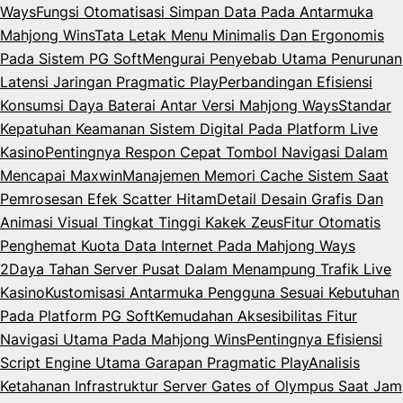
Ways
Fungsi Otomatisasi Simpan Data Pada Antarmuka
Mahjong Wins
Tata Letak Menu Minimalis Dan Ergonomis
Pada Sistem PG Soft
Mengurai Penyebab Utama Penurunan
Latensi Jaringan Pragmatic Play
Perbandingan Efisiensi
Konsumsi Daya Baterai Antar Versi Mahjong Ways
Standar
Kepatuhan Keamanan Sistem Digital Pada Platform Live
Kasino
Pentingnya Respon Cepat Tombol Navigasi Dalam
Mencapai Maxwin
Manajemen Memori Cache Sistem Saat
Pemrosesan Efek Scatter Hitam
Detail Desain Grafis Dan
Animasi Visual Tingkat Tinggi Kakek Zeus
Fitur Otomatis
Penghemat Kuota Data Internet Pada Mahjong Ways
2
Daya Tahan Server Pusat Dalam Menampung Trafik Live
Kasino
Kustomisasi Antarmuka Pengguna Sesuai Kebutuhan
Pada Platform PG Soft
Kemudahan Aksesibilitas Fitur
Navigasi Utama Pada Mahjong Wins
Pentingnya Efisiensi
Script Engine Utama Garapan Pragmatic Play
Analisis
Ketahanan Infrastruktur Server Gates of Olympus Saat Jam