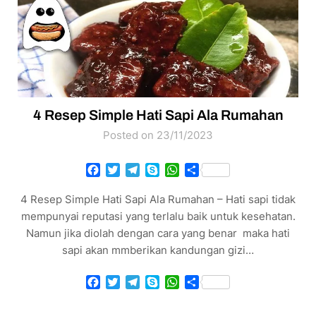
4 Resep Simple Hati Sapi Ala Rumahan
Posted on 23/11/2023
Facebook
Twitter
Telegram
Skype
WhatsApp
Share
4 Resep Simple Hati Sapi Ala Rumahan – Hati sapi tidak
mempunyai reputasi yang terlalu baik untuk kesehatan.
Namun jika diolah dengan cara yang benar maka hati
sapi akan mmberikan kandungan gizi…
Facebook
Twitter
Telegram
Skype
WhatsApp
Share