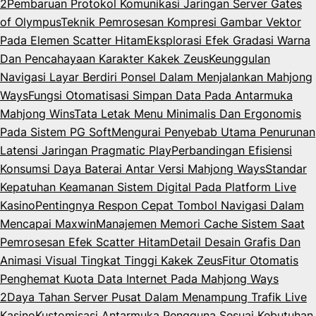
2
Pembaruan Protokol Komunikasi Jaringan Server Gates
of Olympus
Teknik Pemrosesan Kompresi Gambar Vektor
Pada Elemen Scatter Hitam
Eksplorasi Efek Gradasi Warna
Dan Pencahayaan Karakter Kakek Zeus
Keunggulan
Navigasi Layar Berdiri Ponsel Dalam Menjalankan Mahjong
Ways
Fungsi Otomatisasi Simpan Data Pada Antarmuka
Mahjong Wins
Tata Letak Menu Minimalis Dan Ergonomis
Pada Sistem PG Soft
Mengurai Penyebab Utama Penurunan
Latensi Jaringan Pragmatic Play
Perbandingan Efisiensi
Konsumsi Daya Baterai Antar Versi Mahjong Ways
Standar
Kepatuhan Keamanan Sistem Digital Pada Platform Live
Kasino
Pentingnya Respon Cepat Tombol Navigasi Dalam
Mencapai Maxwin
Manajemen Memori Cache Sistem Saat
Pemrosesan Efek Scatter Hitam
Detail Desain Grafis Dan
Animasi Visual Tingkat Tinggi Kakek Zeus
Fitur Otomatis
Penghemat Kuota Data Internet Pada Mahjong Ways
2
Daya Tahan Server Pusat Dalam Menampung Trafik Live
Kasino
Kustomisasi Antarmuka Pengguna Sesuai Kebutuhan