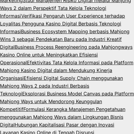
Marketing
Studi Manajemen Risiko Digital melalui Mahjong
Ways 2 dalam Perspektif Tata Kelola Teknologi
Informasi
Verifikasi Pengaruh User Experience terhadap
Loyalitas Pengguna Kasino Digital Berbasis Teknologi
Informasi
Business Ecosystem Mapping berbasis Mahjong
Wins 3 sebagai Pendekatan Baru pada Industri Kreatif
Digital
Business Process Reengineering pada Mahjongways
Kasino Online untuk Meningkatkan Efisiensi
Operasional
Efektivitas Tata Kelola Informasi pada Platform
Mahjong Kasino Digital dalam Mendukung Kinerja
Organisasi
Efisiensi Digital Supply Chain menggunakan
Mahjong Ways 2 pada Industri Berbasis
Teknologi
Eksplorasi Business Model Canvas pada Platform
Mahjong Ways untuk Mendorong Keunggulan
Kompetitif
Formulasi Kerangka Manajemen Pengetahuan
menggunakan Mahjong Ways dalam Lingkungan Bisnis
Digital
Hubungan Kapitalisasi Pasar dengan Inovasi
Layanan Kasino Online di Tengah Disrupsi