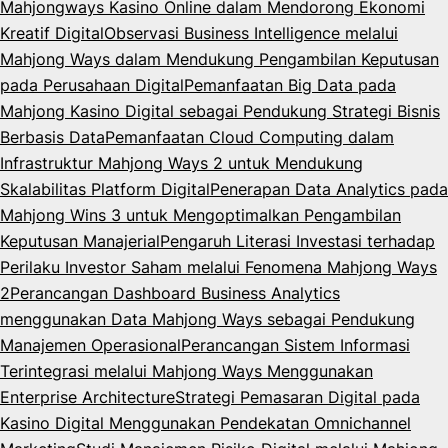
Mahjongways Kasino Online dalam Mendorong Ekonomi
Kreatif Digital
Observasi Business Intelligence melalui
Mahjong Ways dalam Mendukung Pengambilan Keputusan
pada Perusahaan Digital
Pemanfaatan Big Data pada
Mahjong Kasino Digital sebagai Pendukung Strategi Bisnis
Berbasis Data
Pemanfaatan Cloud Computing dalam
Infrastruktur Mahjong Ways 2 untuk Mendukung
Skalabilitas Platform Digital
Penerapan Data Analytics pada
Mahjong Wins 3 untuk Mengoptimalkan Pengambilan
Keputusan Manajerial
Pengaruh Literasi Investasi terhadap
Perilaku Investor Saham melalui Fenomena Mahjong Ways
2
Perancangan Dashboard Business Analytics
menggunakan Data Mahjong Ways sebagai Pendukung
Manajemen Operasional
Perancangan Sistem Informasi
Terintegrasi melalui Mahjong Ways Menggunakan
Enterprise Architecture
Strategi Pemasaran Digital pada
Kasino Digital Menggunakan Pendekatan Omnichannel