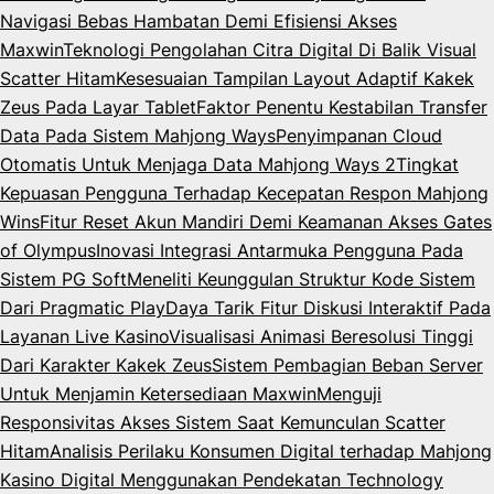
Navigasi Bebas Hambatan Demi Efisiensi Akses
Maxwin
Teknologi Pengolahan Citra Digital Di Balik Visual
Scatter Hitam
Kesesuaian Tampilan Layout Adaptif Kakek
Zeus Pada Layar Tablet
Faktor Penentu Kestabilan Transfer
Data Pada Sistem Mahjong Ways
Penyimpanan Cloud
Otomatis Untuk Menjaga Data Mahjong Ways 2
Tingkat
Kepuasan Pengguna Terhadap Kecepatan Respon Mahjong
Wins
Fitur Reset Akun Mandiri Demi Keamanan Akses Gates
of Olympus
Inovasi Integrasi Antarmuka Pengguna Pada
Sistem PG Soft
Meneliti Keunggulan Struktur Kode Sistem
Dari Pragmatic Play
Daya Tarik Fitur Diskusi Interaktif Pada
Layanan Live Kasino
Visualisasi Animasi Beresolusi Tinggi
Dari Karakter Kakek Zeus
Sistem Pembagian Beban Server
Untuk Menjamin Ketersediaan Maxwin
Menguji
Responsivitas Akses Sistem Saat Kemunculan Scatter
Hitam
Analisis Perilaku Konsumen Digital terhadap Mahjong
Kasino Digital Menggunakan Pendekatan Technology