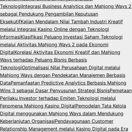
Teknologi
Integrasi Business Analytics dan Mahjong Ways 2
sebagai Pendukung Pengambilan Keputusan
Eksekutif
Kajian Mendalam Nilai Tambah Industri Kreatif
melalui Integrasi Kasino Online dengan Teknologi
Informasi
Klasifikasi Peluang Investasi Saham Teknologi
melalui Aktivitas Mahjong Ways 2 pada Ekonomi
Digital
Korelasi Aktivitas Ekonomi Kreatif dan Mahjong
Ways terhadap Peluang Bisnis Berbasis
Teknologi
Optimalisasi Nilai Perusahaan Digital melalui
Mahjong Ways dengan Pendekatan Manajemen Berbasis
Data
Pemanfaatan Predictive Analytics Berbasis Mahjong
Wins 3 sebagai Dasar Penyusunan Strategi Bisnis
Pemetaan
Perilaku Investor terhadap Emiten Teknologi melalui
Fenomena Mahjong Kasino Digital
Pemodelan Tata Kelola
Digital menggunakan Mahjong Ways dalam Mendukung
Keberlanjutan Organisasi
Pendayagunaan Customer
Relationship Management melalui Kasino Digital pada Era