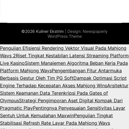
©2026 Kuliner Ekstrim
| Design:
Newspaperly
WordPress Theme
Pengujian Efisiensi Rendering Vektor Visual Pada Mahjong
Ways 2
Riset Tingkat Kestabilan Latensi Streaming Platform
Live Kasino
Sistem Manajemen Algoritma Beban Kerja Pada
Platform Mahjong Ways
Pengembangan Fitur Antarmuka
Berbasis Gestur Oleh Tim PG Soft
Dampak Optimasi Script
Engine Terhadap Kecepatan Akses Mahjong Wins
Arsitektur
Sistem Keamanan Data Terenkripsi Pada Gates of
Olympus
Strategi Pengimporan Aset Digital Kompak Dari
Pragmatic Play
Pentingnya Penyesuaian Sensitivitas Layar
Sentuh Untuk Kemudahan Maxwin
Pengujian Tingkat
Stabilisasi Refresh Rate Layar Pada Mahjong Ways