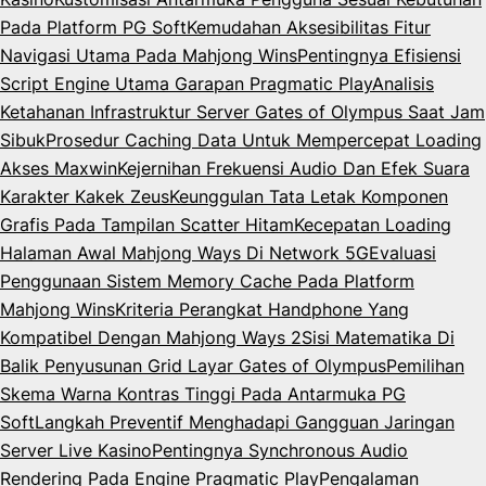
Pada Platform PG Soft
Kemudahan Aksesibilitas Fitur
Navigasi Utama Pada Mahjong Wins
Pentingnya Efisiensi
Script Engine Utama Garapan Pragmatic Play
Analisis
Ketahanan Infrastruktur Server Gates of Olympus Saat Jam
Sibuk
Prosedur Caching Data Untuk Mempercepat Loading
Akses Maxwin
Kejernihan Frekuensi Audio Dan Efek Suara
Karakter Kakek Zeus
Keunggulan Tata Letak Komponen
Grafis Pada Tampilan Scatter Hitam
Kecepatan Loading
Halaman Awal Mahjong Ways Di Network 5G
Evaluasi
Penggunaan Sistem Memory Cache Pada Platform
Mahjong Wins
Kriteria Perangkat Handphone Yang
Kompatibel Dengan Mahjong Ways 2
Sisi Matematika Di
Balik Penyusunan Grid Layar Gates of Olympus
Pemilihan
Skema Warna Kontras Tinggi Pada Antarmuka PG
Soft
Langkah Preventif Menghadapi Gangguan Jaringan
Server Live Kasino
Pentingnya Synchronous Audio
Rendering Pada Engine Pragmatic Play
Pengalaman