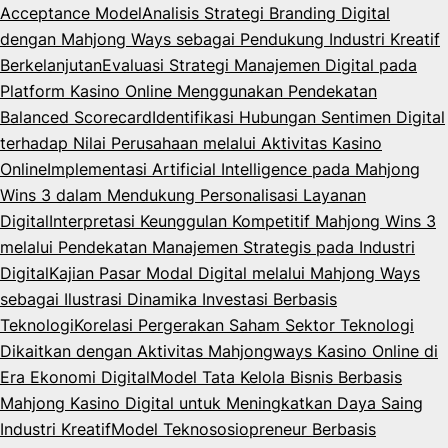
Acceptance Model
Analisis Strategi Branding Digital
dengan Mahjong Ways sebagai Pendukung Industri Kreatif
Berkelanjutan
Evaluasi Strategi Manajemen Digital pada
Platform Kasino Online Menggunakan Pendekatan
Balanced Scorecard
Identifikasi Hubungan Sentimen Digital
terhadap Nilai Perusahaan melalui Aktivitas Kasino
Online
Implementasi Artificial Intelligence pada Mahjong
Wins 3 dalam Mendukung Personalisasi Layanan
Digital
Interpretasi Keunggulan Kompetitif Mahjong Wins 3
melalui Pendekatan Manajemen Strategis pada Industri
Digital
Kajian Pasar Modal Digital melalui Mahjong Ways
sebagai Ilustrasi Dinamika Investasi Berbasis
Teknologi
Korelasi Pergerakan Saham Sektor Teknologi
Dikaitkan dengan Aktivitas Mahjongways Kasino Online di
Era Ekonomi Digital
Model Tata Kelola Bisnis Berbasis
Mahjong Kasino Digital untuk Meningkatkan Daya Saing
Industri Kreatif
Model Teknososiopreneur Berbasis