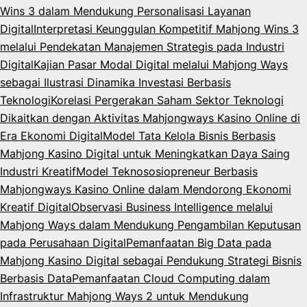
Wins 3 dalam Mendukung Personalisasi Layanan
Digital
Interpretasi Keunggulan Kompetitif Mahjong Wins 3
melalui Pendekatan Manajemen Strategis pada Industri
Digital
Kajian Pasar Modal Digital melalui Mahjong Ways
sebagai Ilustrasi Dinamika Investasi Berbasis
Teknologi
Korelasi Pergerakan Saham Sektor Teknologi
Dikaitkan dengan Aktivitas Mahjongways Kasino Online di
Era Ekonomi Digital
Model Tata Kelola Bisnis Berbasis
Mahjong Kasino Digital untuk Meningkatkan Daya Saing
Industri Kreatif
Model Teknososiopreneur Berbasis
Mahjongways Kasino Online dalam Mendorong Ekonomi
Kreatif Digital
Observasi Business Intelligence melalui
Mahjong Ways dalam Mendukung Pengambilan Keputusan
pada Perusahaan Digital
Pemanfaatan Big Data pada
Mahjong Kasino Digital sebagai Pendukung Strategi Bisnis
Berbasis Data
Pemanfaatan Cloud Computing dalam
Infrastruktur Mahjong Ways 2 untuk Mendukung