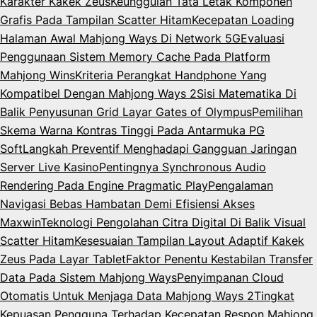
Karakter Kakek Zeus
Keunggulan Tata Letak Komponen
Grafis Pada Tampilan Scatter Hitam
Kecepatan Loading
Halaman Awal Mahjong Ways Di Network 5G
Evaluasi
Penggunaan Sistem Memory Cache Pada Platform
Mahjong Wins
Kriteria Perangkat Handphone Yang
Kompatibel Dengan Mahjong Ways 2
Sisi Matematika Di
Balik Penyusunan Grid Layar Gates of Olympus
Pemilihan
Skema Warna Kontras Tinggi Pada Antarmuka PG
Soft
Langkah Preventif Menghadapi Gangguan Jaringan
Server Live Kasino
Pentingnya Synchronous Audio
Rendering Pada Engine Pragmatic Play
Pengalaman
Navigasi Bebas Hambatan Demi Efisiensi Akses
Maxwin
Teknologi Pengolahan Citra Digital Di Balik Visual
Scatter Hitam
Kesesuaian Tampilan Layout Adaptif Kakek
Zeus Pada Layar Tablet
Faktor Penentu Kestabilan Transfer
Data Pada Sistem Mahjong Ways
Penyimpanan Cloud
Otomatis Untuk Menjaga Data Mahjong Ways 2
Tingkat
Kepuasan Pengguna Terhadap Kecepatan Respon Mahjong