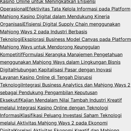
Kasino Online untuk Meningkatkan Efisiensi
Operasional
Efektivitas Tata Kelola Informasi pada Platform
Mahjong Kasino Digital dalam Mendukung Kinerja
Organisasi
Efisiensi Digital Supply Chain menggunakan
Mahjong Ways 2 pada Industri Berbasis
Teknologi
Eksplorasi Business Model Canvas pada Platform
Mahjong Ways untuk Mendorong Keunggulan
Kompetitif
Formulasi Kerangka Manajemen Pengetahuan
menggunakan Mahjong Ways dalam Lingkungan Bisnis
Digital
Hubungan Kapitalisasi Pasar dengan Inovasi
Layanan Kasino Online di Tengah Disrupsi
Teknologi
Integrasi Business Analytics dan Mahjong Ways 2
sebagai Pendukung Pengambilan Keputusan
Eksekutif
Kajian Mendalam Nilai Tambah Industri Kreatif
melalui Integrasi Kasino Online dengan Teknologi
Informasi
Klasifikasi Peluang Investasi Saham Teknologi
melalui Aktivitas Mahjong Ways 2 pada Ekonomi
Digital
Korelasi Aktivitas Ekonomi Kreatif dan Mahjong