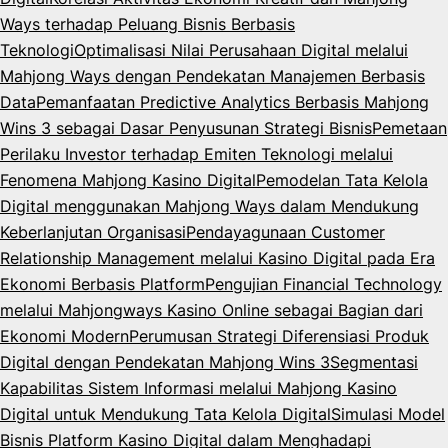
Ways terhadap Peluang Bisnis Berbasis
Teknologi
Optimalisasi Nilai Perusahaan Digital melalui
Mahjong Ways dengan Pendekatan Manajemen Berbasis
Data
Pemanfaatan Predictive Analytics Berbasis Mahjong
Wins 3 sebagai Dasar Penyusunan Strategi Bisnis
Pemetaan
Perilaku Investor terhadap Emiten Teknologi melalui
Fenomena Mahjong Kasino Digital
Pemodelan Tata Kelola
Digital menggunakan Mahjong Ways dalam Mendukung
Keberlanjutan Organisasi
Pendayagunaan Customer
Relationship Management melalui Kasino Digital pada Era
Ekonomi Berbasis Platform
Pengujian Financial Technology
melalui Mahjongways Kasino Online sebagai Bagian dari
Ekonomi Modern
Perumusan Strategi Diferensiasi Produk
Digital dengan Pendekatan Mahjong Wins 3
Segmentasi
Kapabilitas Sistem Informasi melalui Mahjong Kasino
Digital untuk Mendukung Tata Kelola Digital
Simulasi Model
Bisnis Platform Kasino Digital dalam Menghadapi