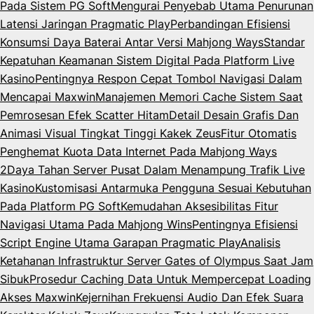
Pada Sistem PG Soft
Mengurai Penyebab Utama Penurunan
Latensi Jaringan Pragmatic Play
Perbandingan Efisiensi
Konsumsi Daya Baterai Antar Versi Mahjong Ways
Standar
Kepatuhan Keamanan Sistem Digital Pada Platform Live
Kasino
Pentingnya Respon Cepat Tombol Navigasi Dalam
Mencapai Maxwin
Manajemen Memori Cache Sistem Saat
Pemrosesan Efek Scatter Hitam
Detail Desain Grafis Dan
Animasi Visual Tingkat Tinggi Kakek Zeus
Fitur Otomatis
Penghemat Kuota Data Internet Pada Mahjong Ways
2
Daya Tahan Server Pusat Dalam Menampung Trafik Live
Kasino
Kustomisasi Antarmuka Pengguna Sesuai Kebutuhan
Pada Platform PG Soft
Kemudahan Aksesibilitas Fitur
Navigasi Utama Pada Mahjong Wins
Pentingnya Efisiensi
Script Engine Utama Garapan Pragmatic Play
Analisis
Ketahanan Infrastruktur Server Gates of Olympus Saat Jam
Sibuk
Prosedur Caching Data Untuk Mempercepat Loading
Akses Maxwin
Kejernihan Frekuensi Audio Dan Efek Suara