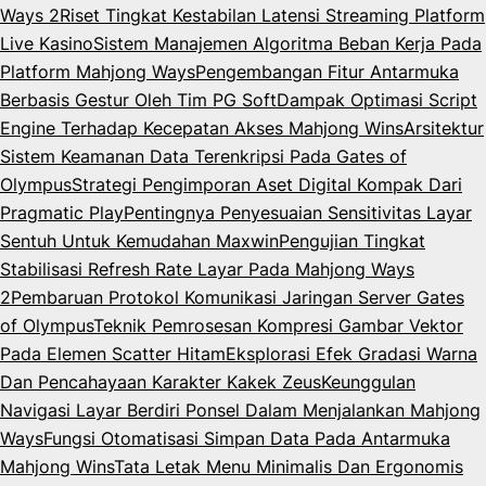
Ways 2
Riset Tingkat Kestabilan Latensi Streaming Platform
Live Kasino
Sistem Manajemen Algoritma Beban Kerja Pada
Platform Mahjong Ways
Pengembangan Fitur Antarmuka
Berbasis Gestur Oleh Tim PG Soft
Dampak Optimasi Script
Engine Terhadap Kecepatan Akses Mahjong Wins
Arsitektur
Sistem Keamanan Data Terenkripsi Pada Gates of
Olympus
Strategi Pengimporan Aset Digital Kompak Dari
Pragmatic Play
Pentingnya Penyesuaian Sensitivitas Layar
Sentuh Untuk Kemudahan Maxwin
Pengujian Tingkat
Stabilisasi Refresh Rate Layar Pada Mahjong Ways
2
Pembaruan Protokol Komunikasi Jaringan Server Gates
of Olympus
Teknik Pemrosesan Kompresi Gambar Vektor
Pada Elemen Scatter Hitam
Eksplorasi Efek Gradasi Warna
Dan Pencahayaan Karakter Kakek Zeus
Keunggulan
Navigasi Layar Berdiri Ponsel Dalam Menjalankan Mahjong
Ways
Fungsi Otomatisasi Simpan Data Pada Antarmuka
Mahjong Wins
Tata Letak Menu Minimalis Dan Ergonomis