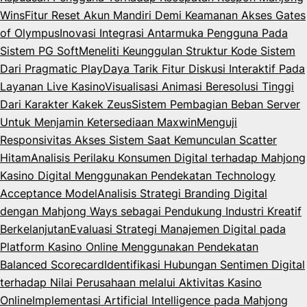
Wins
Fitur Reset Akun Mandiri Demi Keamanan Akses Gates
of Olympus
Inovasi Integrasi Antarmuka Pengguna Pada
Sistem PG Soft
Meneliti Keunggulan Struktur Kode Sistem
Dari Pragmatic Play
Daya Tarik Fitur Diskusi Interaktif Pada
Layanan Live Kasino
Visualisasi Animasi Beresolusi Tinggi
Dari Karakter Kakek Zeus
Sistem Pembagian Beban Server
Untuk Menjamin Ketersediaan Maxwin
Menguji
Responsivitas Akses Sistem Saat Kemunculan Scatter
Hitam
Analisis Perilaku Konsumen Digital terhadap Mahjong
Kasino Digital Menggunakan Pendekatan Technology
Acceptance Model
Analisis Strategi Branding Digital
dengan Mahjong Ways sebagai Pendukung Industri Kreatif
Berkelanjutan
Evaluasi Strategi Manajemen Digital pada
Platform Kasino Online Menggunakan Pendekatan
Balanced Scorecard
Identifikasi Hubungan Sentimen Digital
terhadap Nilai Perusahaan melalui Aktivitas Kasino
Online
Implementasi Artificial Intelligence pada Mahjong