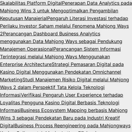
Skalabilitas Platform Digital
Penerapan Data Analytics pada
Mahjong Wins 3 untuk Mengoptimalkan Pengambilan
Keputusan Manajerial
Pengaruh Literasi Investasi terhadap
Perilaku Investor Saham melalui Fenomena Mahjong Ways
2
Perancangan Dashboard Business Analytics
menggunakan Data Mahjong Ways sebagai Pendukung
Manajemen Operasional
Perancangan Sistem Informasi
Terintegrasi melalui Mahjong Ways Menggunakan
Enterprise Architecture
Strategi Pemasaran Digital pada
Kasino Digital Menggunakan Pendekatan Omnichannel
Marketing
Studi Manajemen Risiko Digital melalui Mahjong
Ways 2 dalam Perspektif Tata Kelola Teknologi
Informasi
Verifikasi Pengaruh User Experience terhadap
Loyalitas Pengguna Kasino Digital Berbasis Teknologi
Informasi
Business Ecosystem Mapping berbasis Mahjong
Wins 3 sebagai Pendekatan Baru pada Industri Kreatif
Digital
Business Process Reengineering pada Mahjongways