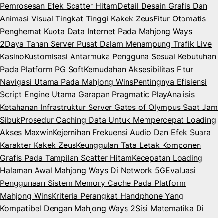
Pemrosesan Efek Scatter Hitam
Detail Desain Grafis Dan
Animasi Visual Tingkat Tinggi Kakek Zeus
Fitur Otomatis
Penghemat Kuota Data Internet Pada Mahjong Ways
2
Daya Tahan Server Pusat Dalam Menampung Trafik Live
Kasino
Kustomisasi Antarmuka Pengguna Sesuai Kebutuhan
Pada Platform PG Soft
Kemudahan Aksesibilitas Fitur
Navigasi Utama Pada Mahjong Wins
Pentingnya Efisiensi
Script Engine Utama Garapan Pragmatic Play
Analisis
Ketahanan Infrastruktur Server Gates of Olympus Saat Jam
Sibuk
Prosedur Caching Data Untuk Mempercepat Loading
Akses Maxwin
Kejernihan Frekuensi Audio Dan Efek Suara
Karakter Kakek Zeus
Keunggulan Tata Letak Komponen
Grafis Pada Tampilan Scatter Hitam
Kecepatan Loading
Halaman Awal Mahjong Ways Di Network 5G
Evaluasi
Penggunaan Sistem Memory Cache Pada Platform
Mahjong Wins
Kriteria Perangkat Handphone Yang
Kompatibel Dengan Mahjong Ways 2
Sisi Matematika Di