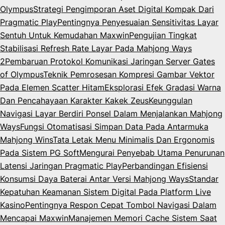
Olympus
Strategi Pengimporan Aset Digital Kompak Dari
Pragmatic Play
Pentingnya Penyesuaian Sensitivitas Layar
Sentuh Untuk Kemudahan Maxwin
Pengujian Tingkat
Stabilisasi Refresh Rate Layar Pada Mahjong Ways
2
Pembaruan Protokol Komunikasi Jaringan Server Gates
of Olympus
Teknik Pemrosesan Kompresi Gambar Vektor
Pada Elemen Scatter Hitam
Eksplorasi Efek Gradasi Warna
Dan Pencahayaan Karakter Kakek Zeus
Keunggulan
Navigasi Layar Berdiri Ponsel Dalam Menjalankan Mahjong
Ways
Fungsi Otomatisasi Simpan Data Pada Antarmuka
Mahjong Wins
Tata Letak Menu Minimalis Dan Ergonomis
Pada Sistem PG Soft
Mengurai Penyebab Utama Penurunan
Latensi Jaringan Pragmatic Play
Perbandingan Efisiensi
Konsumsi Daya Baterai Antar Versi Mahjong Ways
Standar
Kepatuhan Keamanan Sistem Digital Pada Platform Live
Kasino
Pentingnya Respon Cepat Tombol Navigasi Dalam
Mencapai Maxwin
Manajemen Memori Cache Sistem Saat