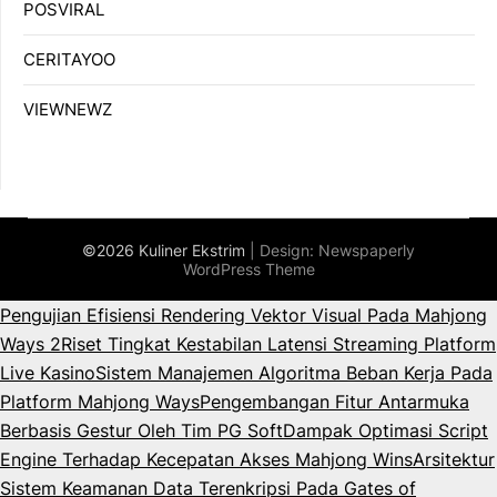
POSVIRAL
CERITAYOO
VIEWNEWZ
©2026 Kuliner Ekstrim
| Design:
Newspaperly
WordPress Theme
Pengujian Efisiensi Rendering Vektor Visual Pada Mahjong
Ways 2
Riset Tingkat Kestabilan Latensi Streaming Platform
Live Kasino
Sistem Manajemen Algoritma Beban Kerja Pada
Platform Mahjong Ways
Pengembangan Fitur Antarmuka
Berbasis Gestur Oleh Tim PG Soft
Dampak Optimasi Script
Engine Terhadap Kecepatan Akses Mahjong Wins
Arsitektur
Sistem Keamanan Data Terenkripsi Pada Gates of