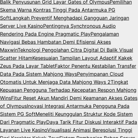
Balik Penyusunan Grid Layar Gates of Olympus
Pemilihan
Skema Warna Kontras Tinggi Pada Antarmuka PG
Soft
Langkah Preventif Menghadapi Gangguan Jaringan
Server Live Kasino
Pentingnya Synchronous Audio
Rendering Pada Engine Pragmatic Play
Pengalaman
Navigasi Bebas Hambatan Demi Efisiensi Akses
Maxwin
Teknologi Pengolahan Citra Digital Di Balik Visual
Scatter Hitam
Kesesuaian Tampilan Layout Adaptif Kakek
Zeus Pada Layar Tablet
Faktor Penentu Kestabilan Transfer
Data Pada Sistem Mahjong Ways
Penyimpanan Cloud
Otomatis Untuk Menjaga Data Mahjong Ways 2
Tingkat
Kepuasan Pengguna Terhadap Kecepatan Respon Mahjong
Wins
Fitur Reset Akun Mandiri Demi Keamanan Akses Gates
of Olympus
Inovasi Integrasi Antarmuka Pengguna Pada
Sistem PG Soft
Meneliti Keunggulan Struktur Kode Sistem
Dari Pragmatic Play
Daya Tarik Fitur Diskusi Interaktif Pada
Layanan Live Kasino
Visualisasi Animasi Beresolusi Tinggi
Dari Karakter Kakek Zeus
Sistem Pembagian Beban Server