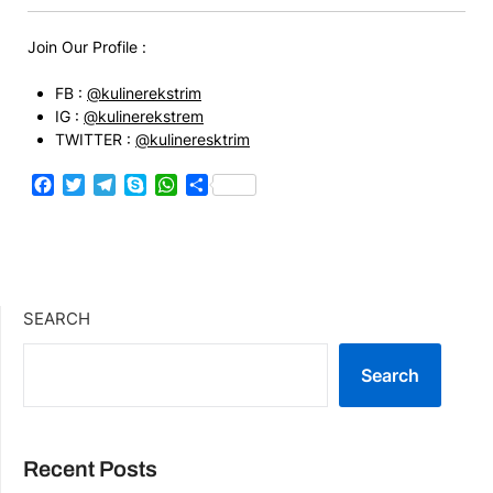
Join Our Profile :
FB :
@kulinerekstrim
IG :
@kulinerekstrem
TWITTER :
@kulineresktrim
Facebook
Twitter
Telegram
Skype
WhatsApp
Share
SEARCH
Search
Recent Posts