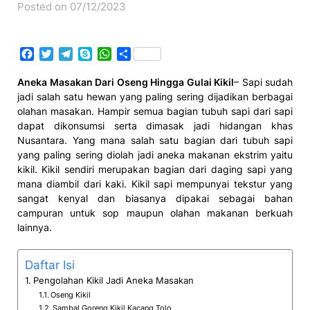
Posted on 07/12/2023
Facebook
Twitter
Telegram
Skype
WhatsApp
Share
Aneka Masakan Dari Oseng Hingga Gulai Kikil
– Sapi sudah
jadi salah satu hewan yang paling sering dijadikan berbagai
olahan masakan. Hampir semua bagian tubuh sapi dari sapi
dapat dikonsumsi serta dimasak jadi hidangan khas
Nusantara. Yang mana salah satu bagian dari tubuh sapi
yang paling sering diolah jadi aneka makanan ekstrim yaitu
kikil. Kikil sendiri merupakan bagian dari daging sapi yang
mana diambil dari kaki. Kikil sapi mempunyai tekstur yang
sangat kenyal dan biasanya dipakai sebagai bahan
campuran untuk sop maupun olahan makanan berkuah
lainnya.
Daftar Isi
Pengolahan Kikil Jadi Aneka Masakan
Oseng Kikil
Sambal Goreng Kikil Kacang Tolo