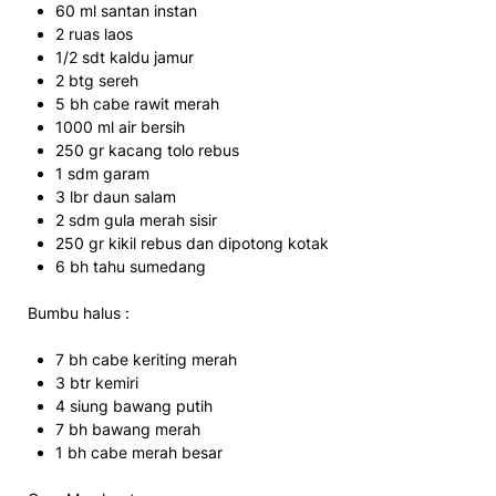
60 ml santan instan
2 ruas laos
1/2 sdt kaldu jamur
2 btg sereh
5 bh cabe rawit merah
1000 ml air bersih
250 gr kacang tolo rebus
1 sdm garam
3 lbr daun salam
2 sdm gula merah sisir
250 gr kikil rebus dan dipotong kotak
6 bh tahu sumedang
Bumbu halus :
7 bh cabe keriting merah
3 btr kemiri
4 siung bawang putih
7 bh bawang merah
1 bh cabe merah besar