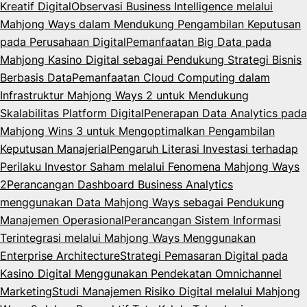
Kreatif Digital
Observasi Business Intelligence melalui
Mahjong Ways dalam Mendukung Pengambilan Keputusan
pada Perusahaan Digital
Pemanfaatan Big Data pada
Mahjong Kasino Digital sebagai Pendukung Strategi Bisnis
Berbasis Data
Pemanfaatan Cloud Computing dalam
Infrastruktur Mahjong Ways 2 untuk Mendukung
Skalabilitas Platform Digital
Penerapan Data Analytics pada
Mahjong Wins 3 untuk Mengoptimalkan Pengambilan
Keputusan Manajerial
Pengaruh Literasi Investasi terhadap
Perilaku Investor Saham melalui Fenomena Mahjong Ways
2
Perancangan Dashboard Business Analytics
menggunakan Data Mahjong Ways sebagai Pendukung
Manajemen Operasional
Perancangan Sistem Informasi
Terintegrasi melalui Mahjong Ways Menggunakan
Enterprise Architecture
Strategi Pemasaran Digital pada
Kasino Digital Menggunakan Pendekatan Omnichannel
Marketing
Studi Manajemen Risiko Digital melalui Mahjong