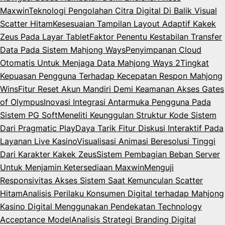
Maxwin
Teknologi Pengolahan Citra Digital Di Balik Visual
Scatter Hitam
Kesesuaian Tampilan Layout Adaptif Kakek
Zeus Pada Layar Tablet
Faktor Penentu Kestabilan Transfer
Data Pada Sistem Mahjong Ways
Penyimpanan Cloud
Otomatis Untuk Menjaga Data Mahjong Ways 2
Tingkat
Kepuasan Pengguna Terhadap Kecepatan Respon Mahjong
Wins
Fitur Reset Akun Mandiri Demi Keamanan Akses Gates
of Olympus
Inovasi Integrasi Antarmuka Pengguna Pada
Sistem PG Soft
Meneliti Keunggulan Struktur Kode Sistem
Dari Pragmatic Play
Daya Tarik Fitur Diskusi Interaktif Pada
Layanan Live Kasino
Visualisasi Animasi Beresolusi Tinggi
Dari Karakter Kakek Zeus
Sistem Pembagian Beban Server
Untuk Menjamin Ketersediaan Maxwin
Menguji
Responsivitas Akses Sistem Saat Kemunculan Scatter
Hitam
Analisis Perilaku Konsumen Digital terhadap Mahjong
Kasino Digital Menggunakan Pendekatan Technology
Acceptance Model
Analisis Strategi Branding Digital