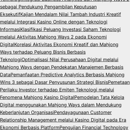
sebagai Pendukung Pengambilan Keputusan
Eksekutif
Kajian Mendalam Nilai Tambah Industri Kreatif
melalui Integrasi Kasino Online dengan Teknologi
Informasi
Klasifikasi Peluang Investasi Saham Teknologi
melalui Aktivitas Mahjong Ways 2 pada Ekonomi
Digital
Korelasi Aktivitas Ekonomi Kreatif dan Mahjong
Ways terhadap Peluang Bisnis Berbasis
Teknologi
Optimalisasi Nilai Perusahaan Digital melalui
Mahjong Ways dengan Pendekatan Manajemen Berbasis
Data
Pemanfaatan Predictive Analytics Berbasis Mahjong
Wins 3 sebagai Dasar Penyusunan Strategi Bisnis
Pemetaan
Perilaku Investor terhadap Emiten Teknologi melalui
Fenomena Mahjong Kasino Digital
Pemodelan Tata Kelola
Digital menggunakan Mahjong Ways dalam Mendukung
Keberlanjutan Organisasi
Pendayagunaan Customer
Relationship Management melalui Kasino Digital pada Era
Ekonomi Berbasis Platform
Pengujian Financial Technology