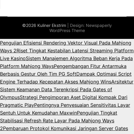
©2026 Kuliner Ekstrim
| Design:
Newspaperly
WordPress Theme
Pengujian Efisiensi Rendering Vektor Visual Pada Mahjong
Ways 2
Riset Tingkat Kestabilan Latensi Streaming Platform
Live Kasino
Sistem Manajemen Algoritma Beban Kerja Pada
Platform Mahjong Ways
Pengembangan Fitur Antarmuka
Berbasis Gestur Oleh Tim PG Soft
Dampak Optimasi Script
Engine Terhadap Kecepatan Akses Mahjong Wins
Arsitektur
Sistem Keamanan Data Terenkripsi Pada Gates of
Olympus
Strategi Pengimporan Aset Digital Kompak Dari
Pragmatic Play
Pentingnya Penyesuaian Sensitivitas Layar
Sentuh Untuk Kemudahan Maxwin
Pengujian Tingkat
Stabilisasi Refresh Rate Layar Pada Mahjong Ways
2
Pembaruan Protokol Komunikasi Jaringan Server Gates