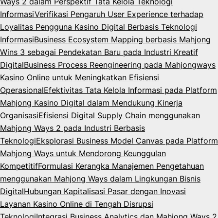
Ways 2 dalam Perspektif Tata Kelola Teknologi
Informasi
Verifikasi Pengaruh User Experience terhadap
Loyalitas Pengguna Kasino Digital Berbasis Teknologi
Informasi
Business Ecosystem Mapping berbasis Mahjong
Wins 3 sebagai Pendekatan Baru pada Industri Kreatif
Digital
Business Process Reengineering pada Mahjongways
Kasino Online untuk Meningkatkan Efisiensi
Operasional
Efektivitas Tata Kelola Informasi pada Platform
Mahjong Kasino Digital dalam Mendukung Kinerja
Organisasi
Efisiensi Digital Supply Chain menggunakan
Mahjong Ways 2 pada Industri Berbasis
Teknologi
Eksplorasi Business Model Canvas pada Platform
Mahjong Ways untuk Mendorong Keunggulan
Kompetitif
Formulasi Kerangka Manajemen Pengetahuan
menggunakan Mahjong Ways dalam Lingkungan Bisnis
Digital
Hubungan Kapitalisasi Pasar dengan Inovasi
Layanan Kasino Online di Tengah Disrupsi
Teknologi
Integrasi Business Analytics dan Mahjong Ways 2