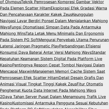
of Olympus
Teknik Pemrosesan Kompresi Gambar Vektor
Pada Elemen Scatter Hitam
Eksplorasi Efek Gradasi Warna
Dan Pencahayaan Karakter Kakek Zeus
Keunggulan
Navigasi Layar Berdiri Ponsel Dalam Menjalankan Mahjong
Ways
Fungsi Otomatisasi Simpan Data Pada Antarmuka
Mahjong Wins
Tata Letak Menu Minimalis Dan Ergonomis
Pada Sistem PG Soft
Mengurai Penyebab Utama Penurunan
Latensi Jaringan Pragmatic Play
Perbandingan Efisiensi
Konsumsi Daya Baterai Antar Versi Mahjong Ways
Standar
Kepatuhan Keamanan Sistem Digital Pada Platform Live
Kasino
Pentingnya Respon Cepat Tombol Navigasi Dalam
Mencapai Maxwin
Manajemen Memori Cache Sistem Saat
Pemrosesan Efek Scatter Hitam
Detail Desain Grafis Dan
Animasi Visual Tingkat Tinggi Kakek Zeus
Fitur Otomatis
Penghemat Kuota Data Internet Pada Mahjong Ways
2
Daya Tahan Server Pusat Dalam Menampung Trafik Live
Kasino
Kustomisasi Antarmuka Pengguna Sesuai Kebutuhan