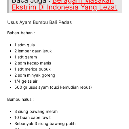
Baca Juga :
Beragam Masakan
Ekstrim Di Indonesia Yang Lezat
Usus Ayam Bumbu Bali Pedas
Bahan-bahan :
1 sdm gula
2 lembar daun jeruk
1 sdt garam
2 sdm kecap manis
1 sdt merica bubuk
2 sdm minyak goreng
1/4 gelas air
500 gr usus ayam (cuci kemudian rebus)
Bumbu halus :
3 siung bawang merah
10 buah cabe rawit
Sebanyak 3 siung bawang putih