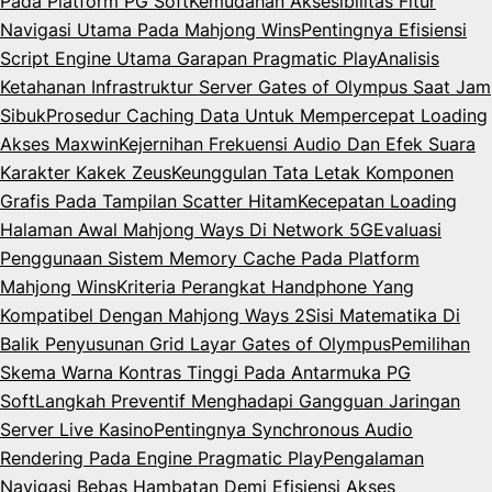
Pada Platform PG Soft
Kemudahan Aksesibilitas Fitur
Navigasi Utama Pada Mahjong Wins
Pentingnya Efisiensi
Script Engine Utama Garapan Pragmatic Play
Analisis
Ketahanan Infrastruktur Server Gates of Olympus Saat Jam
Sibuk
Prosedur Caching Data Untuk Mempercepat Loading
Akses Maxwin
Kejernihan Frekuensi Audio Dan Efek Suara
Karakter Kakek Zeus
Keunggulan Tata Letak Komponen
Grafis Pada Tampilan Scatter Hitam
Kecepatan Loading
Halaman Awal Mahjong Ways Di Network 5G
Evaluasi
Penggunaan Sistem Memory Cache Pada Platform
Mahjong Wins
Kriteria Perangkat Handphone Yang
Kompatibel Dengan Mahjong Ways 2
Sisi Matematika Di
Balik Penyusunan Grid Layar Gates of Olympus
Pemilihan
Skema Warna Kontras Tinggi Pada Antarmuka PG
Soft
Langkah Preventif Menghadapi Gangguan Jaringan
Server Live Kasino
Pentingnya Synchronous Audio
Rendering Pada Engine Pragmatic Play
Pengalaman
Navigasi Bebas Hambatan Demi Efisiensi Akses