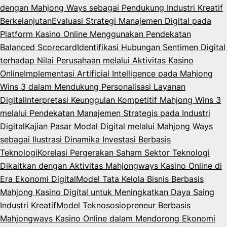
dengan Mahjong Ways sebagai Pendukung Industri Kreatif
Berkelanjutan
Evaluasi Strategi Manajemen Digital pada
Platform Kasino Online Menggunakan Pendekatan
Balanced Scorecard
Identifikasi Hubungan Sentimen Digital
terhadap Nilai Perusahaan melalui Aktivitas Kasino
Online
Implementasi Artificial Intelligence pada Mahjong
Wins 3 dalam Mendukung Personalisasi Layanan
Digital
Interpretasi Keunggulan Kompetitif Mahjong Wins 3
melalui Pendekatan Manajemen Strategis pada Industri
Digital
Kajian Pasar Modal Digital melalui Mahjong Ways
sebagai Ilustrasi Dinamika Investasi Berbasis
Teknologi
Korelasi Pergerakan Saham Sektor Teknologi
Dikaitkan dengan Aktivitas Mahjongways Kasino Online di
Era Ekonomi Digital
Model Tata Kelola Bisnis Berbasis
Mahjong Kasino Digital untuk Meningkatkan Daya Saing
Industri Kreatif
Model Teknososiopreneur Berbasis
Mahjongways Kasino Online dalam Mendorong Ekonomi