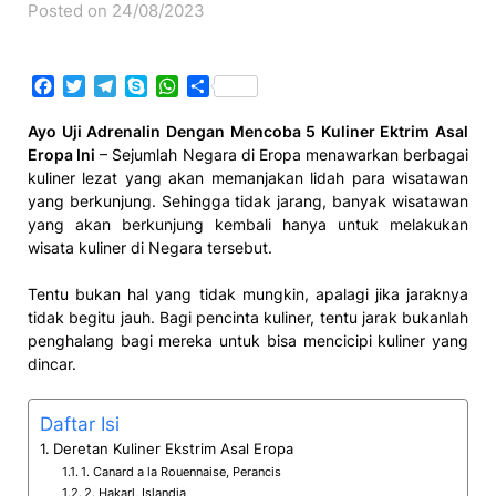
Posted on 24/08/2023
Facebook
Twitter
Telegram
Skype
WhatsApp
Share
Ayo Uji Adrenalin Dengan Mencoba 5 Kuliner Ektrim Asal
Eropa Ini
– Sejumlah Negara di Eropa menawarkan berbagai
kuliner lezat yang akan memanjakan lidah para wisatawan
yang berkunjung. Sehingga tidak jarang, banyak wisatawan
yang akan berkunjung kembali hanya untuk melakukan
wisata kuliner di Negara tersebut.
Tentu bukan hal yang tidak mungkin, apalagi jika jaraknya
tidak begitu jauh. Bagi pencinta kuliner, tentu jarak bukanlah
penghalang bagi mereka untuk bisa mencicipi kuliner yang
dincar.
Daftar Isi
Deretan Kuliner Ekstrim Asal Eropa
1. Canard a la Rouennaise, Perancis
2. Hakarl, Islandia