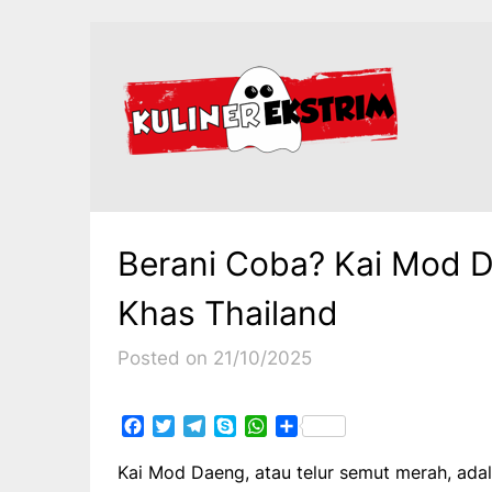
Skip
to
content
Berani Coba? Kai Mod 
Khas Thailand
Posted on 21/10/2025
Facebook
Twitter
Telegram
Skype
WhatsApp
Share
Kai Mod Daeng, atau telur semut merah, adal