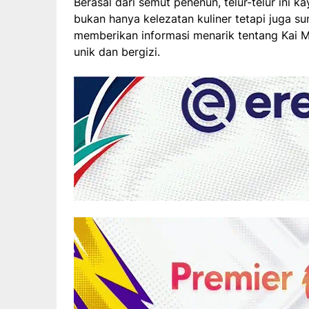
Berasal dari semut penenun, telur-telur ini k
bukan hanya kelezatan kuliner tetapi juga sum
memberikan informasi menarik tentang Kai 
unik dan bergizi.