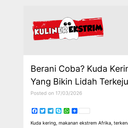
Skip
to
content
Berani Coba? Kuda Keri
Yang Bikin Lidah Terkeju
Posted on 17/03/2026
Facebook
Twitter
Telegram
Skype
WhatsApp
Share
Kuda kering, makanan ekstrem Afrika, terken