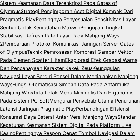
Sistem Keamanan Data Terenkripsi Pada Gates of
Olympus
Strategi Pengimporan Aset Digital Kompak Dari
Pragmatic Play
Pentingnya Penyesuaian Sensitivitas Layar
Sentuh Untuk Kemudahan Maxwin
Pengujian Tingkat
Stabilisasi Refresh Rate Layar Pada Mahjong Ways
2
Pembaruan Protokol Komunikasi Jaringan Server Gates
of Olympus
Teknik Pemrosesan Kompresi Gambar Vektor
Pada Elemen Scatter Hitam
Eksplorasi Efek Gradasi Warna
Dan Pencahayaan Karakter Kakek Zeus
Keunggulan
Navigasi Layar Berdiri Ponsel Dalam Menjalankan Mahjong
Ways
Fungsi Otomatisasi Simpan Data Pada Antarmuka
Mahjong Wins
Tata Letak Menu Minimalis Dan Ergonomis
Pada Sistem PG Soft
Mengurai Penyebab Utama Penurunan
Latensi Jaringan Pragmatic Play
Perbandingan Efisiensi
Konsumsi Daya Baterai Antar Versi Mahjong Ways
Standar
Kepatuhan Keamanan Sistem Digital Pada Platform Live
Kasino
Pentingnya Respon Cepat Tombol Navigasi Dalam