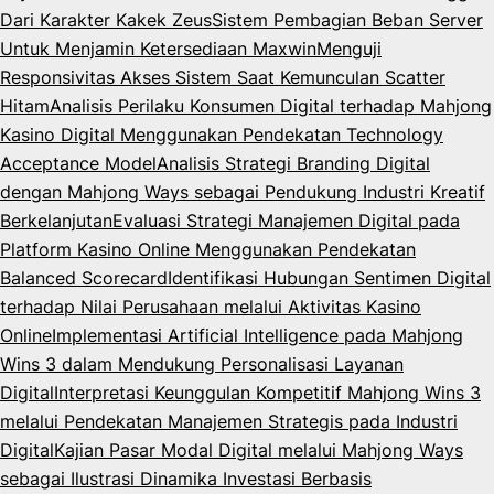
Dari Karakter Kakek Zeus
Sistem Pembagian Beban Server
Untuk Menjamin Ketersediaan Maxwin
Menguji
Responsivitas Akses Sistem Saat Kemunculan Scatter
Hitam
Analisis Perilaku Konsumen Digital terhadap Mahjong
Kasino Digital Menggunakan Pendekatan Technology
Acceptance Model
Analisis Strategi Branding Digital
dengan Mahjong Ways sebagai Pendukung Industri Kreatif
Berkelanjutan
Evaluasi Strategi Manajemen Digital pada
Platform Kasino Online Menggunakan Pendekatan
Balanced Scorecard
Identifikasi Hubungan Sentimen Digital
terhadap Nilai Perusahaan melalui Aktivitas Kasino
Online
Implementasi Artificial Intelligence pada Mahjong
Wins 3 dalam Mendukung Personalisasi Layanan
Digital
Interpretasi Keunggulan Kompetitif Mahjong Wins 3
melalui Pendekatan Manajemen Strategis pada Industri
Digital
Kajian Pasar Modal Digital melalui Mahjong Ways
sebagai Ilustrasi Dinamika Investasi Berbasis