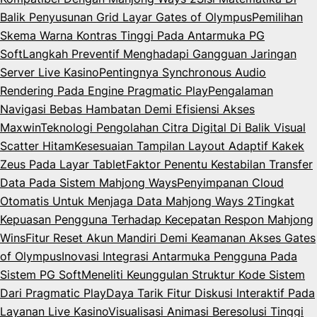
Balik Penyusunan Grid Layar Gates of Olympus
Pemilihan
Skema Warna Kontras Tinggi Pada Antarmuka PG
Soft
Langkah Preventif Menghadapi Gangguan Jaringan
Server Live Kasino
Pentingnya Synchronous Audio
Rendering Pada Engine Pragmatic Play
Pengalaman
Navigasi Bebas Hambatan Demi Efisiensi Akses
Maxwin
Teknologi Pengolahan Citra Digital Di Balik Visual
Scatter Hitam
Kesesuaian Tampilan Layout Adaptif Kakek
Zeus Pada Layar Tablet
Faktor Penentu Kestabilan Transfer
Data Pada Sistem Mahjong Ways
Penyimpanan Cloud
Otomatis Untuk Menjaga Data Mahjong Ways 2
Tingkat
Kepuasan Pengguna Terhadap Kecepatan Respon Mahjong
Wins
Fitur Reset Akun Mandiri Demi Keamanan Akses Gates
of Olympus
Inovasi Integrasi Antarmuka Pengguna Pada
Sistem PG Soft
Meneliti Keunggulan Struktur Kode Sistem
Dari Pragmatic Play
Daya Tarik Fitur Diskusi Interaktif Pada
Layanan Live Kasino
Visualisasi Animasi Beresolusi Tinggi