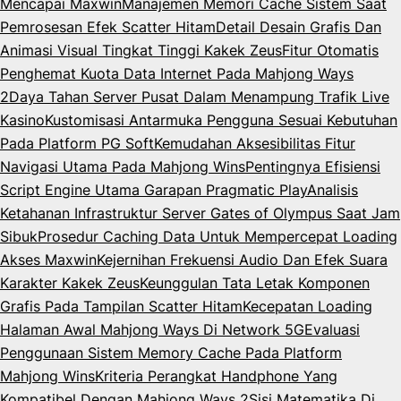
Mencapai Maxwin
Manajemen Memori Cache Sistem Saat
Pemrosesan Efek Scatter Hitam
Detail Desain Grafis Dan
Animasi Visual Tingkat Tinggi Kakek Zeus
Fitur Otomatis
Penghemat Kuota Data Internet Pada Mahjong Ways
2
Daya Tahan Server Pusat Dalam Menampung Trafik Live
Kasino
Kustomisasi Antarmuka Pengguna Sesuai Kebutuhan
Pada Platform PG Soft
Kemudahan Aksesibilitas Fitur
Navigasi Utama Pada Mahjong Wins
Pentingnya Efisiensi
Script Engine Utama Garapan Pragmatic Play
Analisis
Ketahanan Infrastruktur Server Gates of Olympus Saat Jam
Sibuk
Prosedur Caching Data Untuk Mempercepat Loading
Akses Maxwin
Kejernihan Frekuensi Audio Dan Efek Suara
Karakter Kakek Zeus
Keunggulan Tata Letak Komponen
Grafis Pada Tampilan Scatter Hitam
Kecepatan Loading
Halaman Awal Mahjong Ways Di Network 5G
Evaluasi
Penggunaan Sistem Memory Cache Pada Platform
Mahjong Wins
Kriteria Perangkat Handphone Yang
Kompatibel Dengan Mahjong Ways 2
Sisi Matematika Di