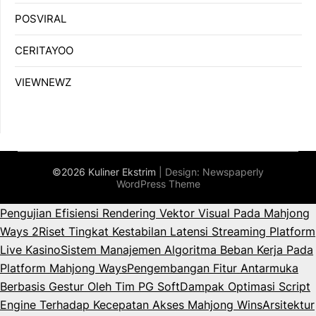
POSVIRAL
CERITAYOO
VIEWNEWZ
©2026 Kuliner Ekstrim
| Design:
Newspaperly
WordPress Theme
Pengujian Efisiensi Rendering Vektor Visual Pada Mahjong
Ways 2
Riset Tingkat Kestabilan Latensi Streaming Platform
Live Kasino
Sistem Manajemen Algoritma Beban Kerja Pada
Platform Mahjong Ways
Pengembangan Fitur Antarmuka
Berbasis Gestur Oleh Tim PG Soft
Dampak Optimasi Script
Engine Terhadap Kecepatan Akses Mahjong Wins
Arsitektur