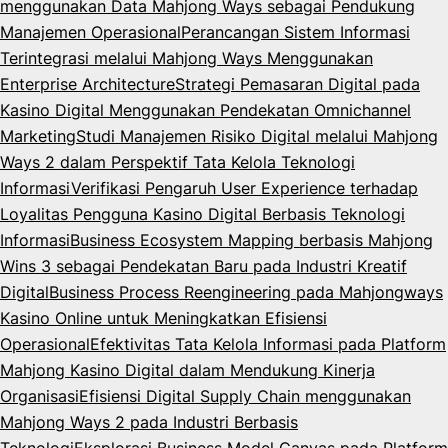
menggunakan Data Mahjong Ways sebagai Pendukung
Manajemen Operasional
Perancangan Sistem Informasi
Terintegrasi melalui Mahjong Ways Menggunakan
Enterprise Architecture
Strategi Pemasaran Digital pada
Kasino Digital Menggunakan Pendekatan Omnichannel
Marketing
Studi Manajemen Risiko Digital melalui Mahjong
Ways 2 dalam Perspektif Tata Kelola Teknologi
Informasi
Verifikasi Pengaruh User Experience terhadap
Loyalitas Pengguna Kasino Digital Berbasis Teknologi
Informasi
Business Ecosystem Mapping berbasis Mahjong
Wins 3 sebagai Pendekatan Baru pada Industri Kreatif
Digital
Business Process Reengineering pada Mahjongways
Kasino Online untuk Meningkatkan Efisiensi
Operasional
Efektivitas Tata Kelola Informasi pada Platform
Mahjong Kasino Digital dalam Mendukung Kinerja
Organisasi
Efisiensi Digital Supply Chain menggunakan
Mahjong Ways 2 pada Industri Berbasis