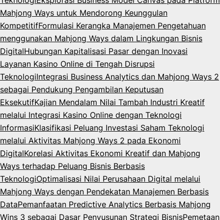
Teknologi
Eksplorasi Business Model Canvas pada Platform
Mahjong Ways untuk Mendorong Keunggulan
Kompetitif
Formulasi Kerangka Manajemen Pengetahuan
menggunakan Mahjong Ways dalam Lingkungan Bisnis
Digital
Hubungan Kapitalisasi Pasar dengan Inovasi
Layanan Kasino Online di Tengah Disrupsi
Teknologi
Integrasi Business Analytics dan Mahjong Ways 2
sebagai Pendukung Pengambilan Keputusan
Eksekutif
Kajian Mendalam Nilai Tambah Industri Kreatif
melalui Integrasi Kasino Online dengan Teknologi
Informasi
Klasifikasi Peluang Investasi Saham Teknologi
melalui Aktivitas Mahjong Ways 2 pada Ekonomi
Digital
Korelasi Aktivitas Ekonomi Kreatif dan Mahjong
Ways terhadap Peluang Bisnis Berbasis
Teknologi
Optimalisasi Nilai Perusahaan Digital melalui
Mahjong Ways dengan Pendekatan Manajemen Berbasis
Data
Pemanfaatan Predictive Analytics Berbasis Mahjong
Wins 3 sebagai Dasar Penyusunan Strategi Bisnis
Pemetaan