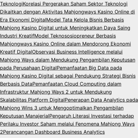
Teknologi
Korelasi Pergerakan Saham Sektor Teknologi
Dikaitkan dengan Aktivitas Mahjongways Kasino Online di
Era Ekonomi Digital
Model Tata Kelola Bisnis Berbasis
Mahjong Kasino Digital untuk Meningkatkan Daya Saing
Industri Kreatif
Model Teknososiopreneur Berbasis
Mahjongways Kasino Online dalam Mendorong Ekonomi
Kreatif Digital
Observasi Business Intelligence melalui
Mahjong Ways dalam Mendukung Pengambilan Keputusan
pada Perusahaan Digital
Pemanfaatan Big Data pada
Mahjong Kasino Digital sebagai Pendukung Strategi Bisnis
Berbasis Data
Pemanfaatan Cloud Computing dalam
Infrastruktur Mahjong Ways 2 untuk Mendukung
Skalabilitas Platform Digital
Penerapan Data Analytics pada
Mahjong Wins 3 untuk Mengoptimalkan Pengambilan
Keputusan Manajerial
Pengaruh Literasi Investasi terhadap
Perilaku Investor Saham melalui Fenomena Mahjong Ways
2
Perancangan Dashboard Business Analytics