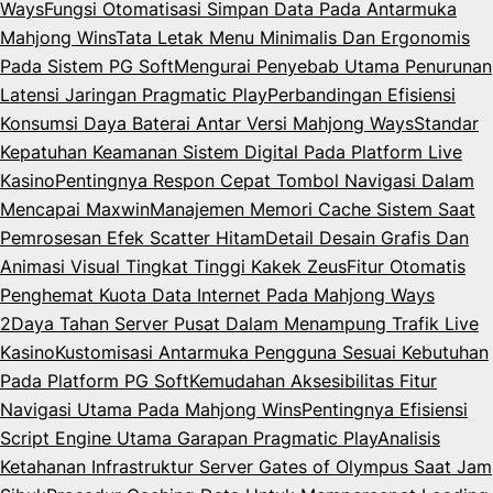
Ways
Fungsi Otomatisasi Simpan Data Pada Antarmuka
Mahjong Wins
Tata Letak Menu Minimalis Dan Ergonomis
Pada Sistem PG Soft
Mengurai Penyebab Utama Penurunan
Latensi Jaringan Pragmatic Play
Perbandingan Efisiensi
Konsumsi Daya Baterai Antar Versi Mahjong Ways
Standar
Kepatuhan Keamanan Sistem Digital Pada Platform Live
Kasino
Pentingnya Respon Cepat Tombol Navigasi Dalam
Mencapai Maxwin
Manajemen Memori Cache Sistem Saat
Pemrosesan Efek Scatter Hitam
Detail Desain Grafis Dan
Animasi Visual Tingkat Tinggi Kakek Zeus
Fitur Otomatis
Penghemat Kuota Data Internet Pada Mahjong Ways
2
Daya Tahan Server Pusat Dalam Menampung Trafik Live
Kasino
Kustomisasi Antarmuka Pengguna Sesuai Kebutuhan
Pada Platform PG Soft
Kemudahan Aksesibilitas Fitur
Navigasi Utama Pada Mahjong Wins
Pentingnya Efisiensi
Script Engine Utama Garapan Pragmatic Play
Analisis
Ketahanan Infrastruktur Server Gates of Olympus Saat Jam