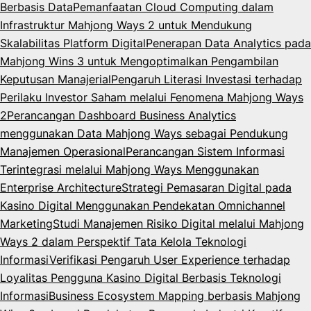
Berbasis Data
Pemanfaatan Cloud Computing dalam
Infrastruktur Mahjong Ways 2 untuk Mendukung
Skalabilitas Platform Digital
Penerapan Data Analytics pada
Mahjong Wins 3 untuk Mengoptimalkan Pengambilan
Keputusan Manajerial
Pengaruh Literasi Investasi terhadap
Perilaku Investor Saham melalui Fenomena Mahjong Ways
2
Perancangan Dashboard Business Analytics
menggunakan Data Mahjong Ways sebagai Pendukung
Manajemen Operasional
Perancangan Sistem Informasi
Terintegrasi melalui Mahjong Ways Menggunakan
Enterprise Architecture
Strategi Pemasaran Digital pada
Kasino Digital Menggunakan Pendekatan Omnichannel
Marketing
Studi Manajemen Risiko Digital melalui Mahjong
Ways 2 dalam Perspektif Tata Kelola Teknologi
Informasi
Verifikasi Pengaruh User Experience terhadap
Loyalitas Pengguna Kasino Digital Berbasis Teknologi
Informasi
Business Ecosystem Mapping berbasis Mahjong