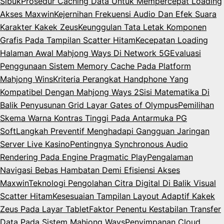
Sibuk
Prosedur Caching Data Untuk Mempercepat Loading
Akses Maxwin
Kejernihan Frekuensi Audio Dan Efek Suara
Karakter Kakek Zeus
Keunggulan Tata Letak Komponen
Grafis Pada Tampilan Scatter Hitam
Kecepatan Loading
Halaman Awal Mahjong Ways Di Network 5G
Evaluasi
Penggunaan Sistem Memory Cache Pada Platform
Mahjong Wins
Kriteria Perangkat Handphone Yang
Kompatibel Dengan Mahjong Ways 2
Sisi Matematika Di
Balik Penyusunan Grid Layar Gates of Olympus
Pemilihan
Skema Warna Kontras Tinggi Pada Antarmuka PG
Soft
Langkah Preventif Menghadapi Gangguan Jaringan
Server Live Kasino
Pentingnya Synchronous Audio
Rendering Pada Engine Pragmatic Play
Pengalaman
Navigasi Bebas Hambatan Demi Efisiensi Akses
Maxwin
Teknologi Pengolahan Citra Digital Di Balik Visual
Scatter Hitam
Kesesuaian Tampilan Layout Adaptif Kakek
Zeus Pada Layar Tablet
Faktor Penentu Kestabilan Transfer
Data Pada Sistem Mahjong Ways
Penyimpanan Cloud