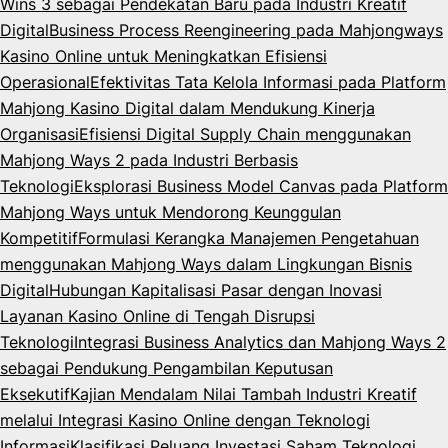
Wins 3 sebagai Pendekatan Baru pada Industri Kreatif
Digital
Business Process Reengineering pada Mahjongways
Kasino Online untuk Meningkatkan Efisiensi
Operasional
Efektivitas Tata Kelola Informasi pada Platform
Mahjong Kasino Digital dalam Mendukung Kinerja
Organisasi
Efisiensi Digital Supply Chain menggunakan
Mahjong Ways 2 pada Industri Berbasis
Teknologi
Eksplorasi Business Model Canvas pada Platform
Mahjong Ways untuk Mendorong Keunggulan
Kompetitif
Formulasi Kerangka Manajemen Pengetahuan
menggunakan Mahjong Ways dalam Lingkungan Bisnis
Digital
Hubungan Kapitalisasi Pasar dengan Inovasi
Layanan Kasino Online di Tengah Disrupsi
Teknologi
Integrasi Business Analytics dan Mahjong Ways 2
sebagai Pendukung Pengambilan Keputusan
Eksekutif
Kajian Mendalam Nilai Tambah Industri Kreatif
melalui Integrasi Kasino Online dengan Teknologi
Informasi
Klasifikasi Peluang Investasi Saham Teknologi