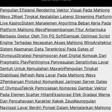
Pengujian Efisiensi Rendering Vektor Visual Pada Mahjong
Ways 2
Riset Tingkat Kestabilan Latensi Streaming Platform
Live Kasino
Sistem Manajemen Algoritma Beban Kerja Pada
Platform Mahjong Ways
Pengembangan Fitur Antarmuka
Berbasis Gestur Oleh Tim PG Soft
Dampak Optimasi Script
Engine Terhadap Kecepatan Akses Mahjong Wins
Arsitektur
Sistem Keamanan Data Terenkripsi Pada Gates of
Olympus
Strategi Pengimporan Aset Digital Kompak Dari
Pragmatic Play
Pentingnya Penyesuaian Sensitivitas Layar
Sentuh Untuk Kemudahan Maxwin
Pengujian Tingkat
Stabilisasi Refresh Rate Layar Pada Mahjong Ways
2
Pembaruan Protokol Komunikasi Jaringan Server Gates
of Olympus
Teknik Pemrosesan Kompresi Gambar Vektor
Pada Elemen Scatter Hitam
Eksplorasi Efek Gradasi Warna
Dan Pencahayaan Karakter Kakek Zeus
Keunggulan
Navigasi Layar Berdiri Ponsel Dalam Menjalankan Mahjong