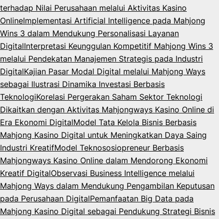
terhadap Nilai Perusahaan melalui Aktivitas Kasino
Online
Implementasi Artificial Intelligence pada Mahjong
Wins 3 dalam Mendukung Personalisasi Layanan
Digital
Interpretasi Keunggulan Kompetitif Mahjong Wins 3
melalui Pendekatan Manajemen Strategis pada Industri
Digital
Kajian Pasar Modal Digital melalui Mahjong Ways
sebagai Ilustrasi Dinamika Investasi Berbasis
Teknologi
Korelasi Pergerakan Saham Sektor Teknologi
Dikaitkan dengan Aktivitas Mahjongways Kasino Online di
Era Ekonomi Digital
Model Tata Kelola Bisnis Berbasis
Mahjong Kasino Digital untuk Meningkatkan Daya Saing
Industri Kreatif
Model Teknososiopreneur Berbasis
Mahjongways Kasino Online dalam Mendorong Ekonomi
Kreatif Digital
Observasi Business Intelligence melalui
Mahjong Ways dalam Mendukung Pengambilan Keputusan
pada Perusahaan Digital
Pemanfaatan Big Data pada
Mahjong Kasino Digital sebagai Pendukung Strategi Bisnis