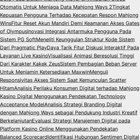
Otomatis Untuk Menjaga Data Mahjong Ways 2
Tingkat
Kepuasan Pengguna Terhadap Kecepatan Respon Mahjong
Wins
Fitur Reset Akun Mandiri Demi Keamanan Akses Gates
of Olympus
Inovasi Integrasi Antarmuka Pengguna Pada
Sistem PG Soft
Meneliti Keunggulan Struktur Kode Sistem
Dari Pragmatic Play
Daya Tarik Fitur Diskusi Interaktif Pada
Layanan Live Kasino
Visualisasi Animasi Beresolusi Tinggi
Dari Karakter Kakek Zeus
Sistem Pembagian Beban Server
Untuk Menjamin Ketersediaan Maxwin
Menguji
Responsivitas Akses Sistem Saat Kemunculan Scatter
Hitam
Analisis Perilaku Konsumen Digital terhadap Mahjong
Kasino Digital Menggunakan Pendekatan Technology
Acceptance Model
Analisis Strategi Branding Digital
dengan Mahjong Ways sebagai Pendukung Industri Kreatif
Berkelanjutan
Evaluasi Strategi Manajemen Digital pada
Platform Kasino Online Menggunakan Pendekatan
Balanced Scorecard
Identifikasi Hubungan Sentimen Digital