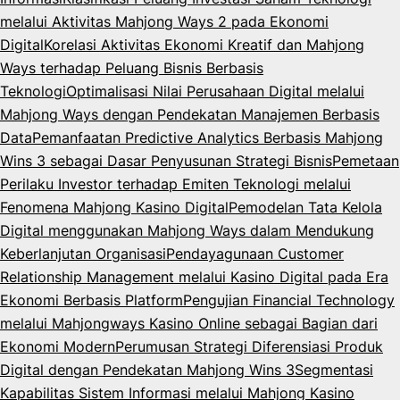
melalui Aktivitas Mahjong Ways 2 pada Ekonomi
Digital
Korelasi Aktivitas Ekonomi Kreatif dan Mahjong
Ways terhadap Peluang Bisnis Berbasis
Teknologi
Optimalisasi Nilai Perusahaan Digital melalui
Mahjong Ways dengan Pendekatan Manajemen Berbasis
Data
Pemanfaatan Predictive Analytics Berbasis Mahjong
Wins 3 sebagai Dasar Penyusunan Strategi Bisnis
Pemetaan
Perilaku Investor terhadap Emiten Teknologi melalui
Fenomena Mahjong Kasino Digital
Pemodelan Tata Kelola
Digital menggunakan Mahjong Ways dalam Mendukung
Keberlanjutan Organisasi
Pendayagunaan Customer
Relationship Management melalui Kasino Digital pada Era
Ekonomi Berbasis Platform
Pengujian Financial Technology
melalui Mahjongways Kasino Online sebagai Bagian dari
Ekonomi Modern
Perumusan Strategi Diferensiasi Produk
Digital dengan Pendekatan Mahjong Wins 3
Segmentasi
Kapabilitas Sistem Informasi melalui Mahjong Kasino