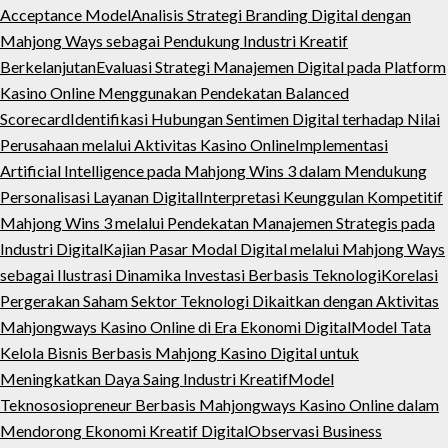
Acceptance Model
Analisis Strategi Branding Digital dengan
Mahjong Ways sebagai Pendukung Industri Kreatif
Berkelanjutan
Evaluasi Strategi Manajemen Digital pada Platform
Kasino Online Menggunakan Pendekatan Balanced
Scorecard
Identifikasi Hubungan Sentimen Digital terhadap Nilai
Perusahaan melalui Aktivitas Kasino Online
Implementasi
Artificial Intelligence pada Mahjong Wins 3 dalam Mendukung
Personalisasi Layanan Digital
Interpretasi Keunggulan Kompetitif
Mahjong Wins 3 melalui Pendekatan Manajemen Strategis pada
Industri Digital
Kajian Pasar Modal Digital melalui Mahjong Ways
sebagai Ilustrasi Dinamika Investasi Berbasis Teknologi
Korelasi
Pergerakan Saham Sektor Teknologi Dikaitkan dengan Aktivitas
Mahjongways Kasino Online di Era Ekonomi Digital
Model Tata
Kelola Bisnis Berbasis Mahjong Kasino Digital untuk
Meningkatkan Daya Saing Industri Kreatif
Model
Teknososiopreneur Berbasis Mahjongways Kasino Online dalam
Mendorong Ekonomi Kreatif Digital
Observasi Business