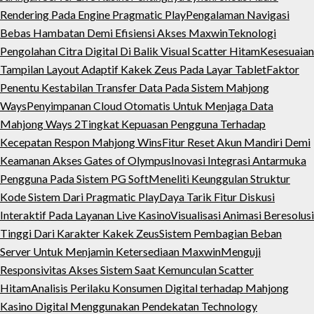
Rendering Pada Engine Pragmatic Play
Pengalaman Navigasi
Bebas Hambatan Demi Efisiensi Akses Maxwin
Teknologi
Pengolahan Citra Digital Di Balik Visual Scatter Hitam
Kesesuaian
Tampilan Layout Adaptif Kakek Zeus Pada Layar Tablet
Faktor
Penentu Kestabilan Transfer Data Pada Sistem Mahjong
Ways
Penyimpanan Cloud Otomatis Untuk Menjaga Data
Mahjong Ways 2
Tingkat Kepuasan Pengguna Terhadap
Kecepatan Respon Mahjong Wins
Fitur Reset Akun Mandiri Demi
Keamanan Akses Gates of Olympus
Inovasi Integrasi Antarmuka
Pengguna Pada Sistem PG Soft
Meneliti Keunggulan Struktur
Kode Sistem Dari Pragmatic Play
Daya Tarik Fitur Diskusi
Interaktif Pada Layanan Live Kasino
Visualisasi Animasi Beresolusi
Tinggi Dari Karakter Kakek Zeus
Sistem Pembagian Beban
Server Untuk Menjamin Ketersediaan Maxwin
Menguji
Responsivitas Akses Sistem Saat Kemunculan Scatter
Hitam
Analisis Perilaku Konsumen Digital terhadap Mahjong
Kasino Digital Menggunakan Pendekatan Technology