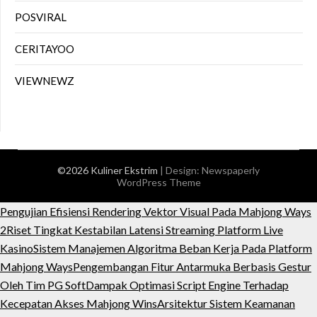
POSVIRAL
CERITAYOO
VIEWNEWZ
©2026 Kuliner Ekstrim
| Design:
Newspaperly
WordPress Theme
Pengujian Efisiensi Rendering Vektor Visual Pada Mahjong Ways
2
Riset Tingkat Kestabilan Latensi Streaming Platform Live
Kasino
Sistem Manajemen Algoritma Beban Kerja Pada Platform
Mahjong Ways
Pengembangan Fitur Antarmuka Berbasis Gestur
Oleh Tim PG Soft
Dampak Optimasi Script Engine Terhadap
Kecepatan Akses Mahjong Wins
Arsitektur Sistem Keamanan