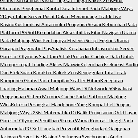
Grafis Dan Animasi Visual Tingkat Tinggi Kakek Zeus
Fitur
Otomatis Penghemat Kuota Data Internet Pada Mahjong Ways
2
Daya Tahan Server Pusat Dalam Menampung Trafik Live
Kasino
Kustomisasi Antarmuka Pengguna Sesuai Kebutuhan Pada
Platform PG Soft
Kemudahan Aksesibilitas Fitur Navigasi Utama
Pada Mahjong Wins
Pentingnya Efisiensi Script Engine Utama
Garapan Pragmatic Play
Analisis Ketahanan Infrastruktur Server
Gates of Olympus Saat Jam Sibuk
Prosedur Caching Data Untuk
Mempercepat Loading Akses Maxwin
Kejernihan Frekuensi Audio
Dan Efek Suara Karakter Kakek Zeus
Keunggulan Tata Letak
Komponen Grafis Pada Tampilan Scatter Hitam
Kecepatan
Loading Halaman Awal Mahjong Ways Di Network 5G
Evaluasi
Penggunaan Sistem Memory Cache Pada Platform Mahjong
Wins
Kriteria Perangkat Handphone Yang Kompatibel Dengan
Mahjong Ways 2
Sisi Matematika Di Balik Penyusunan Grid Layar
Gates of Olympus
Pemilihan Skema Warna Kontras Tinggi Pada
Antarmuka PG Soft
Langkah Preventif Menghadapi Gangguan
Jaringan Server Live Kasino
Pentingnya Synchronous Audio