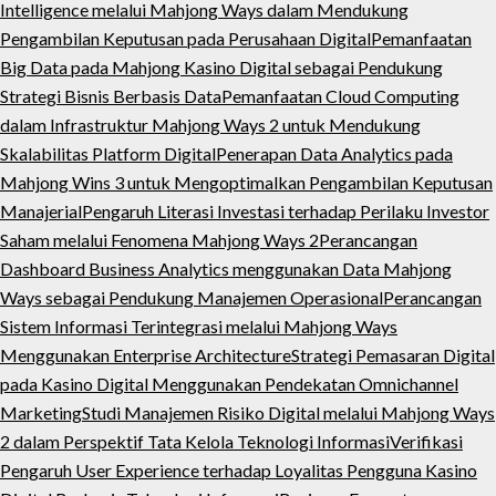
Intelligence melalui Mahjong Ways dalam Mendukung
Pengambilan Keputusan pada Perusahaan Digital
Pemanfaatan
Big Data pada Mahjong Kasino Digital sebagai Pendukung
Strategi Bisnis Berbasis Data
Pemanfaatan Cloud Computing
dalam Infrastruktur Mahjong Ways 2 untuk Mendukung
Skalabilitas Platform Digital
Penerapan Data Analytics pada
Mahjong Wins 3 untuk Mengoptimalkan Pengambilan Keputusan
Manajerial
Pengaruh Literasi Investasi terhadap Perilaku Investor
Saham melalui Fenomena Mahjong Ways 2
Perancangan
Dashboard Business Analytics menggunakan Data Mahjong
Ways sebagai Pendukung Manajemen Operasional
Perancangan
Sistem Informasi Terintegrasi melalui Mahjong Ways
Menggunakan Enterprise Architecture
Strategi Pemasaran Digital
pada Kasino Digital Menggunakan Pendekatan Omnichannel
Marketing
Studi Manajemen Risiko Digital melalui Mahjong Ways
2 dalam Perspektif Tata Kelola Teknologi Informasi
Verifikasi
Pengaruh User Experience terhadap Loyalitas Pengguna Kasino