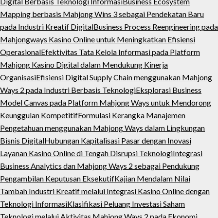
Digital Berbasis Teknologi Informasi
Business Ecosystem
Mapping berbasis Mahjong Wins 3 sebagai Pendekatan Baru
pada Industri Kreatif Digital
Business Process Reengineering pada
Mahjongways Kasino Online untuk Meningkatkan Efisiensi
Operasional
Efektivitas Tata Kelola Informasi pada Platform
Mahjong Kasino Digital dalam Mendukung Kinerja
Organisasi
Efisiensi Digital Supply Chain menggunakan Mahjong
Ways 2 pada Industri Berbasis Teknologi
Eksplorasi Business
Model Canvas pada Platform Mahjong Ways untuk Mendorong
Keunggulan Kompetitif
Formulasi Kerangka Manajemen
Pengetahuan menggunakan Mahjong Ways dalam Lingkungan
Bisnis Digital
Hubungan Kapitalisasi Pasar dengan Inovasi
Layanan Kasino Online di Tengah Disrupsi Teknologi
Integrasi
Business Analytics dan Mahjong Ways 2 sebagai Pendukung
Pengambilan Keputusan Eksekutif
Kajian Mendalam Nilai
Tambah Industri Kreatif melalui Integrasi Kasino Online dengan
Teknologi Informasi
Klasifikasi Peluang Investasi Saham
Teknologi melalui Aktivitas Mahjong Ways 2 pada Ekonomi