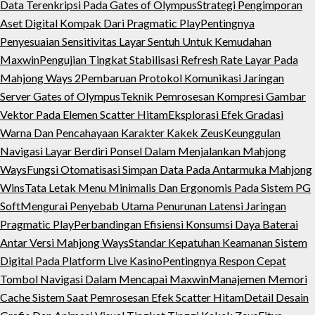
Data Terenkripsi Pada Gates of Olympus
Strategi Pengimporan
Aset Digital Kompak Dari Pragmatic Play
Pentingnya
Penyesuaian Sensitivitas Layar Sentuh Untuk Kemudahan
Maxwin
Pengujian Tingkat Stabilisasi Refresh Rate Layar Pada
Mahjong Ways 2
Pembaruan Protokol Komunikasi Jaringan
Server Gates of Olympus
Teknik Pemrosesan Kompresi Gambar
Vektor Pada Elemen Scatter Hitam
Eksplorasi Efek Gradasi
Warna Dan Pencahayaan Karakter Kakek Zeus
Keunggulan
Navigasi Layar Berdiri Ponsel Dalam Menjalankan Mahjong
Ways
Fungsi Otomatisasi Simpan Data Pada Antarmuka Mahjong
Wins
Tata Letak Menu Minimalis Dan Ergonomis Pada Sistem PG
Soft
Mengurai Penyebab Utama Penurunan Latensi Jaringan
Pragmatic Play
Perbandingan Efisiensi Konsumsi Daya Baterai
Antar Versi Mahjong Ways
Standar Kepatuhan Keamanan Sistem
Digital Pada Platform Live Kasino
Pentingnya Respon Cepat
Tombol Navigasi Dalam Mencapai Maxwin
Manajemen Memori
Cache Sistem Saat Pemrosesan Efek Scatter Hitam
Detail Desain