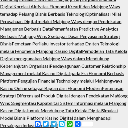
Digital
Korelasi Aktivitas Ekonomi Kreatif dan Mahjong Ways
terhadap Peluang Bisnis Berbasis Teknologi
Optimalisasi Nilai
Perusahaan Digital melalui Mahjong Ways dengan Pendekatan
Manajemen Berbasis Data
Pemanfaatan Predictive Analytics
Berbasis Mahjong Wins 3 sebagai Dasar Penyusunan Strategi
Bisnis
Pemetaan Perilaku Investor terhadap Emiten Teknologi
melalui Fenomena Mahjong Kasino Digital
Pemodelan Tata Kelola
Digital menggunakan Mahjong Ways dalam Mendukung
Keberlanjutan Organisasi
Pendayagunaan Customer Relationship
Management melalui Kasino Digital pada Era Ekonomi Berbasis
Platform
Pengujian Financial Technology melalui Mahjongways
Kasino Online sebagai Bagian dari Ekonomi Modern
Perumusan
Strategi Diferensiasi Produk Digital dengan Pendekatan Mahjong
Wins 3
Segmentasi Kapabilitas Sistem Informasi melalui Mahjong
Kasino Digital untuk Mendukung Tata Kelola Digital
Simulasi
Model Bisnis Platform Kasino Digital dalam Menghadapi
Facebook
Twitter
Telegram
Skype
WhatsApp
Share
Persaingan Industri Teknologi