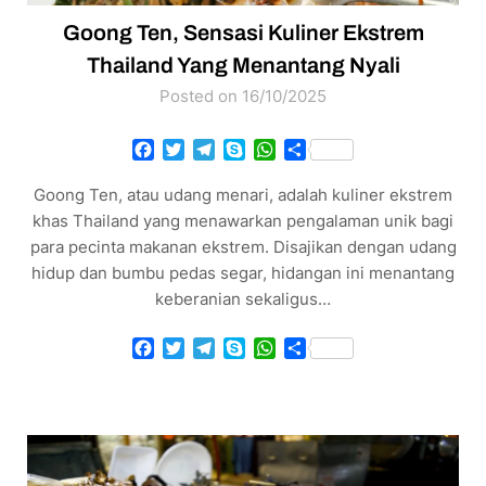
Goong Ten, Sensasi Kuliner Ekstrem
Thailand Yang Menantang Nyali
Posted on 16/10/2025
Facebook
Twitter
Telegram
Skype
WhatsApp
Share
Goong Ten, atau udang menari, adalah kuliner ekstrem
khas Thailand yang menawarkan pengalaman unik bagi
para pecinta makanan ekstrem. Disajikan dengan udang
hidup dan bumbu pedas segar, hidangan ini menantang
keberanian sekaligus…
Facebook
Twitter
Telegram
Skype
WhatsApp
Share