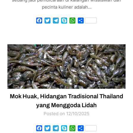
pecinta kuliner adalah…
Facebook
Twitter
Telegram
Skype
WhatsApp
Share
Mok Huak, Hidangan Tradisional Thailand
yang Menggoda Lidah
Posted on 12/10/2025
Facebook
Twitter
Telegram
Skype
WhatsApp
Share