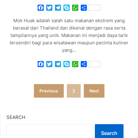
Facebook
Twitter
Telegram
Skype
WhatsApp
Share
Mok Huak adalah salah satu makanan ekstrem yang
berasal dari Thailand dan dikenal dengan rasa serta
tampilannya yang unik. Makanan ini menjadi daya tarik
tersendiri bagi para wisatawan maupun pecinta kuliner
yang…
Facebook
Twitter
Telegram
Skype
WhatsApp
Share
Posts
Previous
2
Next
pagination
SEARCH
Search