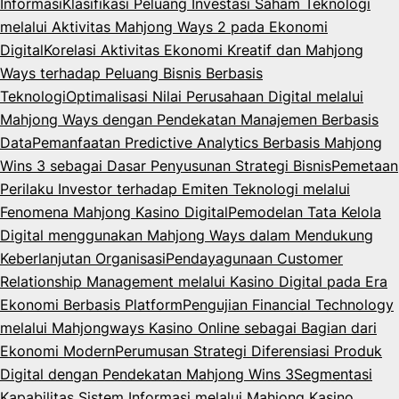
Informasi
Klasifikasi Peluang Investasi Saham Teknologi
melalui Aktivitas Mahjong Ways 2 pada Ekonomi
Digital
Korelasi Aktivitas Ekonomi Kreatif dan Mahjong
Ways terhadap Peluang Bisnis Berbasis
Teknologi
Optimalisasi Nilai Perusahaan Digital melalui
Mahjong Ways dengan Pendekatan Manajemen Berbasis
Data
Pemanfaatan Predictive Analytics Berbasis Mahjong
Wins 3 sebagai Dasar Penyusunan Strategi Bisnis
Pemetaan
Perilaku Investor terhadap Emiten Teknologi melalui
Fenomena Mahjong Kasino Digital
Pemodelan Tata Kelola
Digital menggunakan Mahjong Ways dalam Mendukung
Keberlanjutan Organisasi
Pendayagunaan Customer
Relationship Management melalui Kasino Digital pada Era
Ekonomi Berbasis Platform
Pengujian Financial Technology
melalui Mahjongways Kasino Online sebagai Bagian dari
Ekonomi Modern
Perumusan Strategi Diferensiasi Produk
Digital dengan Pendekatan Mahjong Wins 3
Segmentasi
Kapabilitas Sistem Informasi melalui Mahjong Kasino