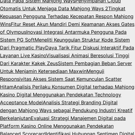
Data Pada Sistem Mahjong Ways
Penyimpanan Cloud
Otomatis Untuk Menjaga Data Mahjong Ways 2
Tingkat
Kepuasan Pengguna Terhadap Kecepatan Respon Mahjong
Wins
Fitur Reset Akun Mandiri Demi Keamanan Akses Gates
of Olympus
Inovasi Integrasi Antarmuka Pengguna Pada
Sistem PG Soft
Meneliti Keunggulan Struktur Kode Sistem
Dari Pragmatic Play
Daya Tarik Fitur Diskusi Interaktif Pada
Layanan Live Kasino
Visualisasi Animasi Beresolusi Tinggi
Dari Karakter Kakek Zeus
Sistem Pembagian Beban Server
Untuk Menjamin Ketersediaan Maxwin
Menguji
Responsivitas Akses Sistem Saat Kemunculan Scatter
Hitam
Analisis Perilaku Konsumen Digital terhadap Mahjong
Kasino Digital Menggunakan Pendekatan Technology
Acceptance Model
Analisis Strategi Branding Digital
dengan Mahjong Ways sebagai Pendukung Industri Kreatif
Berkelanjutan
Evaluasi Strategi Manajemen Digital pada
Platform Kasino Online Menggunakan Pendekatan
Balanced Scorecard
Identifikasi Hubungan Sentimen Digital