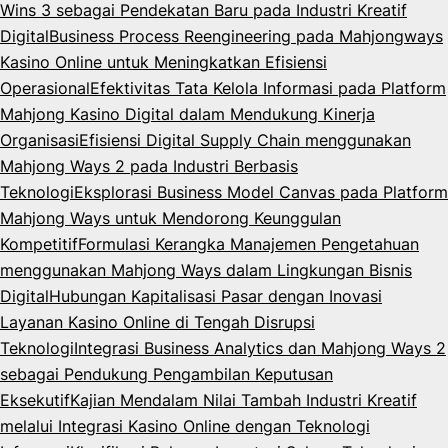
Wins 3 sebagai Pendekatan Baru pada Industri Kreatif
Digital
Business Process Reengineering pada Mahjongways
Kasino Online untuk Meningkatkan Efisiensi
Operasional
Efektivitas Tata Kelola Informasi pada Platform
Mahjong Kasino Digital dalam Mendukung Kinerja
Organisasi
Efisiensi Digital Supply Chain menggunakan
Mahjong Ways 2 pada Industri Berbasis
Teknologi
Eksplorasi Business Model Canvas pada Platform
Mahjong Ways untuk Mendorong Keunggulan
Kompetitif
Formulasi Kerangka Manajemen Pengetahuan
menggunakan Mahjong Ways dalam Lingkungan Bisnis
Digital
Hubungan Kapitalisasi Pasar dengan Inovasi
Layanan Kasino Online di Tengah Disrupsi
Teknologi
Integrasi Business Analytics dan Mahjong Ways 2
sebagai Pendukung Pengambilan Keputusan
Eksekutif
Kajian Mendalam Nilai Tambah Industri Kreatif
melalui Integrasi Kasino Online dengan Teknologi