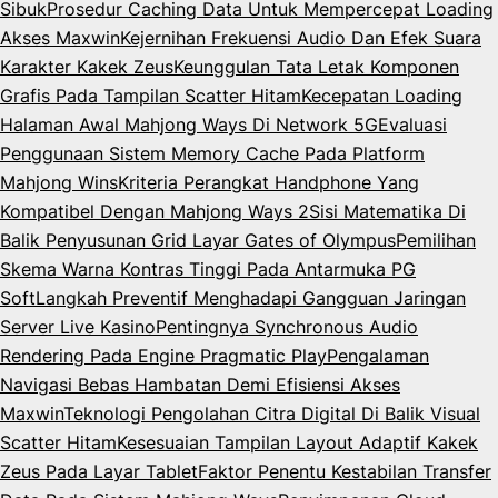
Sibuk
Prosedur Caching Data Untuk Mempercepat Loading
Akses Maxwin
Kejernihan Frekuensi Audio Dan Efek Suara
Karakter Kakek Zeus
Keunggulan Tata Letak Komponen
Grafis Pada Tampilan Scatter Hitam
Kecepatan Loading
Halaman Awal Mahjong Ways Di Network 5G
Evaluasi
Penggunaan Sistem Memory Cache Pada Platform
Mahjong Wins
Kriteria Perangkat Handphone Yang
Kompatibel Dengan Mahjong Ways 2
Sisi Matematika Di
Balik Penyusunan Grid Layar Gates of Olympus
Pemilihan
Skema Warna Kontras Tinggi Pada Antarmuka PG
Soft
Langkah Preventif Menghadapi Gangguan Jaringan
Server Live Kasino
Pentingnya Synchronous Audio
Rendering Pada Engine Pragmatic Play
Pengalaman
Navigasi Bebas Hambatan Demi Efisiensi Akses
Maxwin
Teknologi Pengolahan Citra Digital Di Balik Visual
Scatter Hitam
Kesesuaian Tampilan Layout Adaptif Kakek
Zeus Pada Layar Tablet
Faktor Penentu Kestabilan Transfer