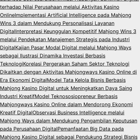
terhadap Nilai Perusahaan melalui Aktivitas Kasino
Online
Implementasi Artificial Intelligence pada Mahjong
Wins 3 dalam Mendukung Personalisasi Layanan
Digital
Interpretasi Keunggulan Kompetitif Mahjong Wins 3
melalui Pendekatan Manajemen Strategis pada Industri
Digital
Kajian Pasar Modal Digital melalui Mahjong Ways
sebagai Ilustrasi Dinamika Investasi Berbasis
Teknologi
Korelasi Pergerakan Saham Sektor Teknologi
Dikaitkan dengan Aktivitas Mahjongways Kasino Online di
Era Ekonomi Digital
Model Tata Kelola Bisnis Berbasis
Mahjong Kasino Digital untuk Meningkatkan Daya Saing
Industri Kreatif
Model Teknososiopreneur Berbasis
Mahjongways Kasino Online dalam Mendorong Ekonomi
Kreatif Digital
Observasi Business Intelligence melalui
Mahjong Ways dalam Mendukung Pengambilan Keputusan
pada Perusahaan Digital
Pemanfaatan Big Data pada
Mahjong Kasino Digital sebagai Pendukung Strategi Bisnis