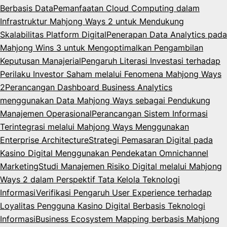
Berbasis Data
Pemanfaatan Cloud Computing dalam
Infrastruktur Mahjong Ways 2 untuk Mendukung
Skalabilitas Platform Digital
Penerapan Data Analytics pada
Mahjong Wins 3 untuk Mengoptimalkan Pengambilan
Keputusan Manajerial
Pengaruh Literasi Investasi terhadap
Perilaku Investor Saham melalui Fenomena Mahjong Ways
2
Perancangan Dashboard Business Analytics
menggunakan Data Mahjong Ways sebagai Pendukung
Manajemen Operasional
Perancangan Sistem Informasi
Terintegrasi melalui Mahjong Ways Menggunakan
Enterprise Architecture
Strategi Pemasaran Digital pada
Kasino Digital Menggunakan Pendekatan Omnichannel
Marketing
Studi Manajemen Risiko Digital melalui Mahjong
Ways 2 dalam Perspektif Tata Kelola Teknologi
Informasi
Verifikasi Pengaruh User Experience terhadap
Loyalitas Pengguna Kasino Digital Berbasis Teknologi
Informasi
Business Ecosystem Mapping berbasis Mahjong