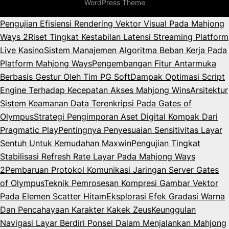
WordPress Theme
Pengujian Efisiensi Rendering Vektor Visual Pada Mahjong
Ways 2
Riset Tingkat Kestabilan Latensi Streaming Platform
Live Kasino
Sistem Manajemen Algoritma Beban Kerja Pada
Platform Mahjong Ways
Pengembangan Fitur Antarmuka
Berbasis Gestur Oleh Tim PG Soft
Dampak Optimasi Script
Engine Terhadap Kecepatan Akses Mahjong Wins
Arsitektur
Sistem Keamanan Data Terenkripsi Pada Gates of
Olympus
Strategi Pengimporan Aset Digital Kompak Dari
Pragmatic Play
Pentingnya Penyesuaian Sensitivitas Layar
Sentuh Untuk Kemudahan Maxwin
Pengujian Tingkat
Stabilisasi Refresh Rate Layar Pada Mahjong Ways
2
Pembaruan Protokol Komunikasi Jaringan Server Gates
of Olympus
Teknik Pemrosesan Kompresi Gambar Vektor
Pada Elemen Scatter Hitam
Eksplorasi Efek Gradasi Warna
Dan Pencahayaan Karakter Kakek Zeus
Keunggulan
Navigasi Layar Berdiri Ponsel Dalam Menjalankan Mahjong