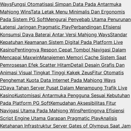
Ways
Fungsi Otomatisasi Simpan Data Pada Antarmuka
Mahjong Wins
Tata Letak Menu Minimalis Dan Ergonomis
Pada Sistem PG Soft
Mengurai Penyebab Utama Penurunan
Latensi Jaringan Pragmatic Play
Perbandingan Efisiensi
Konsumsi Daya Baterai Antar Versi Mahjong Ways
Standar
Kepatuhan Keamanan Sistem Digital Pada Platform Live
Kasino
Pentingnya Respon Cepat Tombol Navigasi Dalam
Mencapai Maxwin
Manajemen Memori Cache Sistem Saat
Pemrosesan Efek Scatter Hitam
Detail Desain Grafis Dan
Animasi Visual Tingkat Tinggi Kakek Zeus
Fitur Otomatis
Penghemat Kuota Data Internet Pada Mahjong Ways
2
Daya Tahan Server Pusat Dalam Menampung Trafik Live
Kasino
Kustomisasi Antarmuka Pengguna Sesuai Kebutuhan
Pada Platform PG Soft
Kemudahan Aksesibilitas Fitur
Navigasi Utama Pada Mahjong Wins
Pentingnya Efisiensi
Script Engine Utama Garapan Pragmatic Play
Analisis
Ketahanan Infrastruktur Server Gates of Olympus Saat Jam