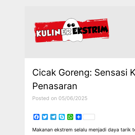
Skip
to
content
Cicak Goreng: Sensasi K
Penasaran
Posted on 05/06/2025
Facebook
Twitter
Telegram
Skype
WhatsApp
Share
Makanan ekstrem selalu menjadi daya tarik te