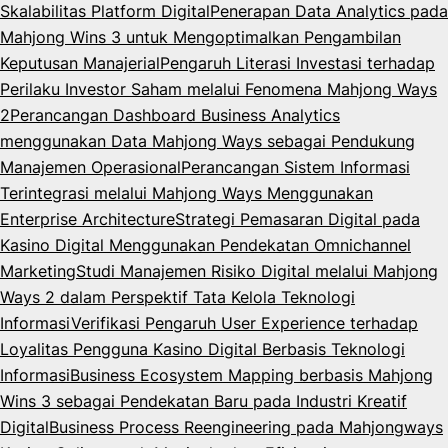
Skalabilitas Platform Digital
Penerapan Data Analytics pada
Mahjong Wins 3 untuk Mengoptimalkan Pengambilan
Keputusan Manajerial
Pengaruh Literasi Investasi terhadap
Perilaku Investor Saham melalui Fenomena Mahjong Ways
2
Perancangan Dashboard Business Analytics
menggunakan Data Mahjong Ways sebagai Pendukung
Manajemen Operasional
Perancangan Sistem Informasi
Terintegrasi melalui Mahjong Ways Menggunakan
Enterprise Architecture
Strategi Pemasaran Digital pada
Kasino Digital Menggunakan Pendekatan Omnichannel
Marketing
Studi Manajemen Risiko Digital melalui Mahjong
Ways 2 dalam Perspektif Tata Kelola Teknologi
Informasi
Verifikasi Pengaruh User Experience terhadap
Loyalitas Pengguna Kasino Digital Berbasis Teknologi
Informasi
Business Ecosystem Mapping berbasis Mahjong
Wins 3 sebagai Pendekatan Baru pada Industri Kreatif
Digital
Business Process Reengineering pada Mahjongways