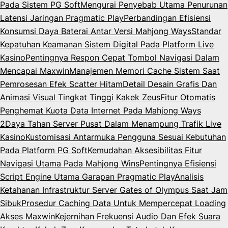
Pada Sistem PG Soft
Mengurai Penyebab Utama Penurunan
Latensi Jaringan Pragmatic Play
Perbandingan Efisiensi
Konsumsi Daya Baterai Antar Versi Mahjong Ways
Standar
Kepatuhan Keamanan Sistem Digital Pada Platform Live
Kasino
Pentingnya Respon Cepat Tombol Navigasi Dalam
Mencapai Maxwin
Manajemen Memori Cache Sistem Saat
Pemrosesan Efek Scatter Hitam
Detail Desain Grafis Dan
Animasi Visual Tingkat Tinggi Kakek Zeus
Fitur Otomatis
Penghemat Kuota Data Internet Pada Mahjong Ways
2
Daya Tahan Server Pusat Dalam Menampung Trafik Live
Kasino
Kustomisasi Antarmuka Pengguna Sesuai Kebutuhan
Pada Platform PG Soft
Kemudahan Aksesibilitas Fitur
Navigasi Utama Pada Mahjong Wins
Pentingnya Efisiensi
Script Engine Utama Garapan Pragmatic Play
Analisis
Ketahanan Infrastruktur Server Gates of Olympus Saat Jam
Sibuk
Prosedur Caching Data Untuk Mempercepat Loading
Akses Maxwin
Kejernihan Frekuensi Audio Dan Efek Suara