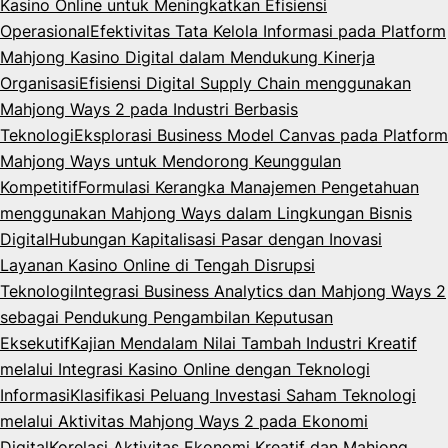
Kasino Online untuk Meningkatkan Efisiensi
Operasional
Efektivitas Tata Kelola Informasi pada Platform
Mahjong Kasino Digital dalam Mendukung Kinerja
Organisasi
Efisiensi Digital Supply Chain menggunakan
Mahjong Ways 2 pada Industri Berbasis
Teknologi
Eksplorasi Business Model Canvas pada Platform
Mahjong Ways untuk Mendorong Keunggulan
Kompetitif
Formulasi Kerangka Manajemen Pengetahuan
menggunakan Mahjong Ways dalam Lingkungan Bisnis
Digital
Hubungan Kapitalisasi Pasar dengan Inovasi
Layanan Kasino Online di Tengah Disrupsi
Teknologi
Integrasi Business Analytics dan Mahjong Ways 2
sebagai Pendukung Pengambilan Keputusan
Eksekutif
Kajian Mendalam Nilai Tambah Industri Kreatif
melalui Integrasi Kasino Online dengan Teknologi
Informasi
Klasifikasi Peluang Investasi Saham Teknologi
melalui Aktivitas Mahjong Ways 2 pada Ekonomi
Digital
Korelasi Aktivitas Ekonomi Kreatif dan Mahjong