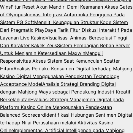
Wins
Fitur Reset Akun Mandiri Demi Keamanan Akses Gates
of Olympus
Inovasi Integrasi Antarmuka Pengguna Pada
Sistem PG Soft
Meneliti Keunggulan Struktur Kode Sistem
Dari Pragmatic Play
Daya Tarik Fitur Diskusi Interaktif Pada
Layanan Live Kasino
Visualisasi Animasi Beresolusi Tinggi
Dari Karakter Kakek Zeus
Sistem Pembagian Beban Server
Untuk Menjamin Ketersediaan Maxwin
Menguji
Responsivitas Akses Sistem Saat Kemunculan Scatter
Hitam
Analisis Perilaku Konsumen Digital terhadap Mahjong
Kasino Digital Menggunakan Pendekatan Technology
Acceptance Model
Analisis Strategi Branding Digital
dengan Mahjong Ways sebagai Pendukung Industri Kreatif
Berkelanjutan
Evaluasi Strategi Manajemen Digital pada
Platform Kasino Online Menggunakan Pendekatan
Balanced Scorecard
Identifikasi Hubungan Sentimen Digital
terhadap Nilai Perusahaan melalui Aktivitas Kasino
Online
Implementasi Artificial Intelligence pada Mahjong