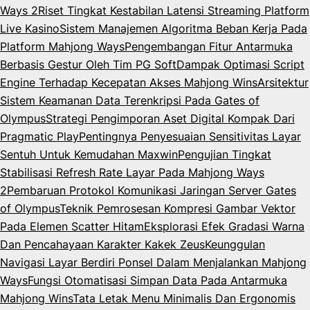
Ways 2
Riset Tingkat Kestabilan Latensi Streaming Platform
Live Kasino
Sistem Manajemen Algoritma Beban Kerja Pada
Platform Mahjong Ways
Pengembangan Fitur Antarmuka
Berbasis Gestur Oleh Tim PG Soft
Dampak Optimasi Script
Engine Terhadap Kecepatan Akses Mahjong Wins
Arsitektur
Sistem Keamanan Data Terenkripsi Pada Gates of
Olympus
Strategi Pengimporan Aset Digital Kompak Dari
Pragmatic Play
Pentingnya Penyesuaian Sensitivitas Layar
Sentuh Untuk Kemudahan Maxwin
Pengujian Tingkat
Stabilisasi Refresh Rate Layar Pada Mahjong Ways
2
Pembaruan Protokol Komunikasi Jaringan Server Gates
of Olympus
Teknik Pemrosesan Kompresi Gambar Vektor
Pada Elemen Scatter Hitam
Eksplorasi Efek Gradasi Warna
Dan Pencahayaan Karakter Kakek Zeus
Keunggulan
Navigasi Layar Berdiri Ponsel Dalam Menjalankan Mahjong
Ways
Fungsi Otomatisasi Simpan Data Pada Antarmuka
Mahjong Wins
Tata Letak Menu Minimalis Dan Ergonomis