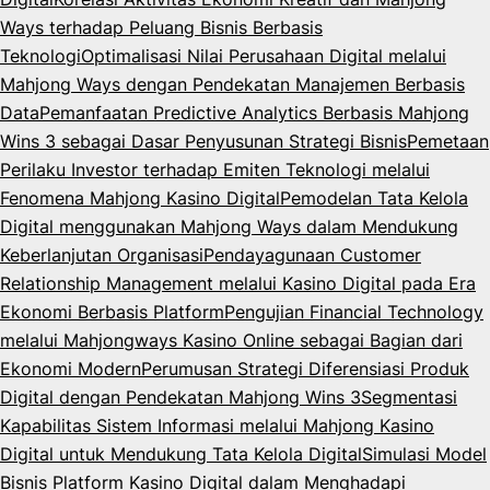
Ways terhadap Peluang Bisnis Berbasis
Teknologi
Optimalisasi Nilai Perusahaan Digital melalui
Mahjong Ways dengan Pendekatan Manajemen Berbasis
Data
Pemanfaatan Predictive Analytics Berbasis Mahjong
Wins 3 sebagai Dasar Penyusunan Strategi Bisnis
Pemetaan
Perilaku Investor terhadap Emiten Teknologi melalui
Fenomena Mahjong Kasino Digital
Pemodelan Tata Kelola
Digital menggunakan Mahjong Ways dalam Mendukung
Keberlanjutan Organisasi
Pendayagunaan Customer
Relationship Management melalui Kasino Digital pada Era
Ekonomi Berbasis Platform
Pengujian Financial Technology
melalui Mahjongways Kasino Online sebagai Bagian dari
Ekonomi Modern
Perumusan Strategi Diferensiasi Produk
Digital dengan Pendekatan Mahjong Wins 3
Segmentasi
Kapabilitas Sistem Informasi melalui Mahjong Kasino
Digital untuk Mendukung Tata Kelola Digital
Simulasi Model
Bisnis Platform Kasino Digital dalam Menghadapi