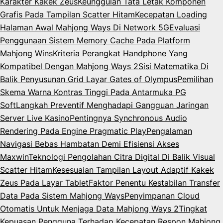
Karakter Kakek Zeus
Keunggulan Tata Letak Komponen
Grafis Pada Tampilan Scatter Hitam
Kecepatan Loading
Halaman Awal Mahjong Ways Di Network 5G
Evaluasi
Penggunaan Sistem Memory Cache Pada Platform
Mahjong Wins
Kriteria Perangkat Handphone Yang
Kompatibel Dengan Mahjong Ways 2
Sisi Matematika Di
Balik Penyusunan Grid Layar Gates of Olympus
Pemilihan
Skema Warna Kontras Tinggi Pada Antarmuka PG
Soft
Langkah Preventif Menghadapi Gangguan Jaringan
Server Live Kasino
Pentingnya Synchronous Audio
Rendering Pada Engine Pragmatic Play
Pengalaman
Navigasi Bebas Hambatan Demi Efisiensi Akses
Maxwin
Teknologi Pengolahan Citra Digital Di Balik Visual
Scatter Hitam
Kesesuaian Tampilan Layout Adaptif Kakek
Zeus Pada Layar Tablet
Faktor Penentu Kestabilan Transfer
Data Pada Sistem Mahjong Ways
Penyimpanan Cloud
Otomatis Untuk Menjaga Data Mahjong Ways 2
Tingkat
Kepuasan Pengguna Terhadap Kecepatan Respon Mahjong