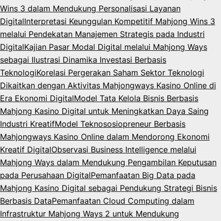
Wins 3 dalam Mendukung Personalisasi Layanan
Digital
Interpretasi Keunggulan Kompetitif Mahjong Wins 3
melalui Pendekatan Manajemen Strategis pada Industri
Digital
Kajian Pasar Modal Digital melalui Mahjong Ways
sebagai Ilustrasi Dinamika Investasi Berbasis
Teknologi
Korelasi Pergerakan Saham Sektor Teknologi
Dikaitkan dengan Aktivitas Mahjongways Kasino Online di
Era Ekonomi Digital
Model Tata Kelola Bisnis Berbasis
Mahjong Kasino Digital untuk Meningkatkan Daya Saing
Industri Kreatif
Model Teknososiopreneur Berbasis
Mahjongways Kasino Online dalam Mendorong Ekonomi
Kreatif Digital
Observasi Business Intelligence melalui
Mahjong Ways dalam Mendukung Pengambilan Keputusan
pada Perusahaan Digital
Pemanfaatan Big Data pada
Mahjong Kasino Digital sebagai Pendukung Strategi Bisnis
Berbasis Data
Pemanfaatan Cloud Computing dalam
Infrastruktur Mahjong Ways 2 untuk Mendukung