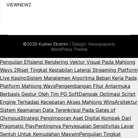
VIEWNEWZ
©2026 Kuliner Ekstrim
| Design:
Newspaperly
WordPress Theme
Pengujian Efisiensi Rendering Vektor Visual Pada Mahjong
Ways 2
Riset Tingkat Kestabilan Latensi Streaming Platform
Live Kasino
Sistem Manajemen Algoritma Beban Kerja Pada
Platform Mahjong Ways
Pengembangan Fitur Antarmuka
Berbasis Gestur Oleh Tim PG Soft
Dampak Optimasi Script
Engine Terhadap Kecepatan Akses Mahjong Wins
Arsitektur
Sistem Keamanan Data Terenkripsi Pada Gates of
Olympus
Strategi Pengimporan Aset Digital Kompak Dari
Pragmatic Play
Pentingnya Penyesuaian Sensitivitas Layar
Sentuh Untuk Kemudahan Maxwin
Pengujian Tingkat