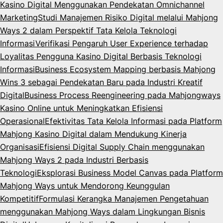
Kasino Digital Menggunakan Pendekatan Omnichannel
Marketing
Studi Manajemen Risiko Digital melalui Mahjong
Ways 2 dalam Perspektif Tata Kelola Teknologi
Informasi
Verifikasi Pengaruh User Experience terhadap
Loyalitas Pengguna Kasino Digital Berbasis Teknologi
Informasi
Business Ecosystem Mapping berbasis Mahjong
Wins 3 sebagai Pendekatan Baru pada Industri Kreatif
Digital
Business Process Reengineering pada Mahjongways
Kasino Online untuk Meningkatkan Efisiensi
Operasional
Efektivitas Tata Kelola Informasi pada Platform
Mahjong Kasino Digital dalam Mendukung Kinerja
Organisasi
Efisiensi Digital Supply Chain menggunakan
Mahjong Ways 2 pada Industri Berbasis
Teknologi
Eksplorasi Business Model Canvas pada Platform
Mahjong Ways untuk Mendorong Keunggulan
Kompetitif
Formulasi Kerangka Manajemen Pengetahuan
menggunakan Mahjong Ways dalam Lingkungan Bisnis