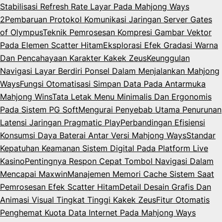
Stabilisasi Refresh Rate Layar Pada Mahjong Ways
2
Pembaruan Protokol Komunikasi Jaringan Server Gates
of Olympus
Teknik Pemrosesan Kompresi Gambar Vektor
Pada Elemen Scatter Hitam
Eksplorasi Efek Gradasi Warna
Dan Pencahayaan Karakter Kakek Zeus
Keunggulan
Navigasi Layar Berdiri Ponsel Dalam Menjalankan Mahjong
Ways
Fungsi Otomatisasi Simpan Data Pada Antarmuka
Mahjong Wins
Tata Letak Menu Minimalis Dan Ergonomis
Pada Sistem PG Soft
Mengurai Penyebab Utama Penurunan
Latensi Jaringan Pragmatic Play
Perbandingan Efisiensi
Konsumsi Daya Baterai Antar Versi Mahjong Ways
Standar
Kepatuhan Keamanan Sistem Digital Pada Platform Live
Kasino
Pentingnya Respon Cepat Tombol Navigasi Dalam
Mencapai Maxwin
Manajemen Memori Cache Sistem Saat
Pemrosesan Efek Scatter Hitam
Detail Desain Grafis Dan
Animasi Visual Tingkat Tinggi Kakek Zeus
Fitur Otomatis
Penghemat Kuota Data Internet Pada Mahjong Ways