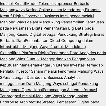
Industri Kreatif
Model Teknososiopreneur Berbasis
Mahjongways Kasino Online dalam Mendorong Ekonomi
Kreatif Digital
Observasi Business Intelligence melalui
Mahjong Ways dalam Mendukung Pengambilan Keputusan
pada Perusahaan Digital
Pemanfaatan Big Data pada
Mahjong Kasino Digital sebagai Pendukung Strategi Bisnis
Berbasis Data
Pemanfaatan Cloud Computing dalam
Infrastruktur Mahjong Ways 2 untuk Mendukung
Skalabilitas Platform Digital
Penerapan Data Analytics pada
Mahjong Wins 3 untuk Mengoptimalkan Pengambilan
Keputusan Manajerial
Pengaruh Literasi Investasi terhadap
Perilaku Investor Saham melalui Fenomena Mahjong Ways
2
Perancangan Dashboard Business Analytics
menggunakan Data Mahjong Ways sebagai Pendukung
Manajemen Operasional
Perancangan Sistem Informasi
Terintegrasi melalui Mahjong Ways Menggunakan
Enterprise Architecture
Strategi Pemasaran Digital pada