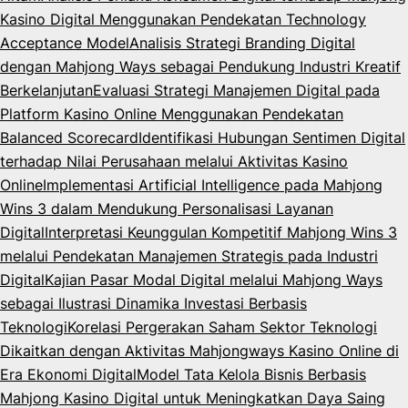
Kasino Digital Menggunakan Pendekatan Technology
Acceptance Model
Analisis Strategi Branding Digital
dengan Mahjong Ways sebagai Pendukung Industri Kreatif
Berkelanjutan
Evaluasi Strategi Manajemen Digital pada
Platform Kasino Online Menggunakan Pendekatan
Balanced Scorecard
Identifikasi Hubungan Sentimen Digital
terhadap Nilai Perusahaan melalui Aktivitas Kasino
Online
Implementasi Artificial Intelligence pada Mahjong
Wins 3 dalam Mendukung Personalisasi Layanan
Digital
Interpretasi Keunggulan Kompetitif Mahjong Wins 3
melalui Pendekatan Manajemen Strategis pada Industri
Digital
Kajian Pasar Modal Digital melalui Mahjong Ways
sebagai Ilustrasi Dinamika Investasi Berbasis
Teknologi
Korelasi Pergerakan Saham Sektor Teknologi
Dikaitkan dengan Aktivitas Mahjongways Kasino Online di
Era Ekonomi Digital
Model Tata Kelola Bisnis Berbasis
Mahjong Kasino Digital untuk Meningkatkan Daya Saing