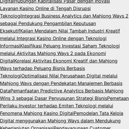
Digital
Hubungan Kapitalisasi Pasar dengan Inovasi
Layanan Kasino Online di Tengah Disrupsi
Teknologi
Integrasi Business Analytics dan Mahjong Ways 2
sebagai Pendukung Pengambilan Keputusan
Eksekutif
Kajian Mendalam Nilai Tambah Industri Kreatif
melalui Integrasi Kasino Online dengan Teknologi
Informasi
Klasifikasi Peluang Investasi Saham Teknologi
melalui Aktivitas Mahjong Ways 2 pada Ekonomi
Digital
Korelasi Aktivitas Ekonomi Kreatif dan Mahjong
Ways terhadap Peluang Bisnis Berbasis
Teknologi
Optimalisasi Nilai Perusahaan Digital melalui
Mahjong Ways dengan Pendekatan Manajemen Berbasis
Data
Pemanfaatan Predictive Analytics Berbasis Mahjong
Wins 3 sebagai Dasar Penyusunan Strategi Bisnis
Pemetaan
Perilaku Investor terhadap Emiten Teknologi melalui
Fenomena Mahjong Kasino Digital
Pemodelan Tata Kelola
Digital menggunakan Mahjong Ways dalam Mendukung
Keberlanjutan Organisasi
Pendayagunaan Customer