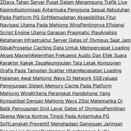
2
Daya Tahan Server Pusat Dalam Menampung Trafik Live
Kasino
Kustomisasi Antarmuka Pengguna Sesuai Kebutuhan
Pada Platform PG Soft
Kemudahan Aksesibilitas Fitur
Navigasi Utama Pada Mahjong Wins
Pentingnya Efisiensi
Script Engine Utama Garapan Pragmatic Play
Analisis
Ketahanan Infrastruktur Server Gates of Olympus Saat Jam
Sibuk
Prosedur Caching Data Untuk Mempercepat Loading
Akses Maxwin
Kejernihan Frekuensi Audio Dan Efek Suara
Karakter Kakek Zeus
Keunggulan Tata Letak Komponen
Grafis Pada Tampilan Scatter Hitam
Kecepatan Loading
Halaman Awal Mahjong Ways Di Network 5G
Evaluasi
Penggunaan Sistem Memory Cache Pada Platform
Mahjong Wins
Kriteria Perangkat Handphone Yang
Kompatibel Dengan Mahjong Ways 2
Sisi Matematika Di
Balik Penyusunan Grid Layar Gates of Olympus
Pemilihan
Skema Warna Kontras Tinggi Pada Antarmuka PG
Soft
Langkah Preventif Menghadapi Gangguan Jaringan