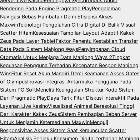
Server Live Kasino
Pentingnya Synchronous Audio
Rendering Pada Engine Pragmatic Play
Pengalaman
Navigasi Bebas Hambatan Demi Efisiensi Akses
Maxwin
Teknologi Pengolahan Citra Digital Di Balik Visual
Scatter Hitam
Kesesuaian Tampilan Layout Adaptif Kakek
Zeus Pada Layar Tablet
Faktor Penentu Kestabilan Transfer
Data Pada Sistem Mahjong Ways
Penyimpanan Cloud
Otomatis Untuk Menjaga Data Mahjong Ways 2
Tingkat
Kepuasan Pengguna Terhadap Kecepatan Respon Mahjong
Wins
Fitur Reset Akun Mandiri Demi Keamanan Akses Gates
of Olympus
Inovasi Integrasi Antarmuka Pengguna Pada
Sistem PG Soft
Meneliti Keunggulan Struktur Kode Sistem
Dari Pragmatic Play
Daya Tarik Fitur Diskusi Interaktif Pada
Layanan Live Kasino
Visualisasi Animasi Beresolusi Tinggi
Dari Karakter Kakek Zeus
Sistem Pembagian Beban Server
Untuk Menjamin Ketersediaan Maxwin
Menguji
Responsivitas Akses Sistem Saat Kemunculan Scatter
Hitam
Analisis Perilaku Konsumen Digital terhadap Mahjong