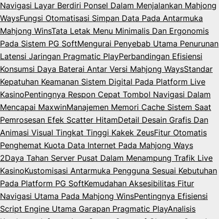
Navigasi Layar Berdiri Ponsel Dalam Menjalankan Mahjong
Ways
Fungsi Otomatisasi Simpan Data Pada Antarmuka
Mahjong Wins
Tata Letak Menu Minimalis Dan Ergonomis
Pada Sistem PG Soft
Mengurai Penyebab Utama Penurunan
Latensi Jaringan Pragmatic Play
Perbandingan Efisiensi
Konsumsi Daya Baterai Antar Versi Mahjong Ways
Standar
Kepatuhan Keamanan Sistem Digital Pada Platform Live
Kasino
Pentingnya Respon Cepat Tombol Navigasi Dalam
Mencapai Maxwin
Manajemen Memori Cache Sistem Saat
Pemrosesan Efek Scatter Hitam
Detail Desain Grafis Dan
Animasi Visual Tingkat Tinggi Kakek Zeus
Fitur Otomatis
Penghemat Kuota Data Internet Pada Mahjong Ways
2
Daya Tahan Server Pusat Dalam Menampung Trafik Live
Kasino
Kustomisasi Antarmuka Pengguna Sesuai Kebutuhan
Pada Platform PG Soft
Kemudahan Aksesibilitas Fitur
Navigasi Utama Pada Mahjong Wins
Pentingnya Efisiensi
Script Engine Utama Garapan Pragmatic Play
Analisis