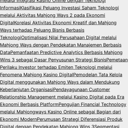
melalui Integrasi Kasino Online dengan Teknologi
Informasi
Klasifikasi Peluang Investasi Saham Teknologi
melalui Aktivitas Mahjong Ways 2 pada Ekonomi
Digital
Korelasi Aktivitas Ekonomi Kreatif dan Mahjong
Ways terhadap Peluang Bisnis Berbasis
Teknologi
Optimalisasi Nilai Perusahaan Digital melalui
Mahjong Ways dengan Pendekatan Manajemen Berbasis
Data
Pemanfaatan Predictive Analytics Berbasis Mahjong
Wins 3 sebagai Dasar Penyusunan Strategi Bisnis
Pemetaan
Perilaku Investor terhadap Emiten Teknologi melalui
Fenomena Mahjong Kasino Digital
Pemodelan Tata Kelola
Digital menggunakan Mahjong Ways dalam Mendukung
Keberlanjutan Organisasi
Pendayagunaan Customer
Relationship Management melalui Kasino Digital pada Era
Ekonomi Berbasis Platform
Pengujian Financial Technology
melalui Mahjongways Kasino Online sebagai Bagian dari
Ekonomi Modern
Perumusan Strategi Diferensiasi Produk
Digital dengan Pendekatan Mahjong Wins 3
Segmentasi