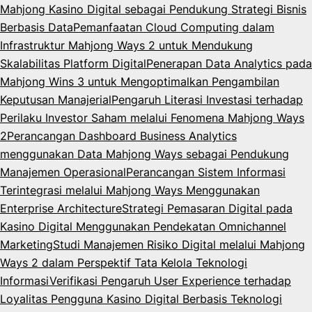
Mahjong Kasino Digital sebagai Pendukung Strategi Bisnis
Berbasis Data
Pemanfaatan Cloud Computing dalam
Infrastruktur Mahjong Ways 2 untuk Mendukung
Skalabilitas Platform Digital
Penerapan Data Analytics pada
Mahjong Wins 3 untuk Mengoptimalkan Pengambilan
Keputusan Manajerial
Pengaruh Literasi Investasi terhadap
Perilaku Investor Saham melalui Fenomena Mahjong Ways
2
Perancangan Dashboard Business Analytics
menggunakan Data Mahjong Ways sebagai Pendukung
Manajemen Operasional
Perancangan Sistem Informasi
Terintegrasi melalui Mahjong Ways Menggunakan
Enterprise Architecture
Strategi Pemasaran Digital pada
Kasino Digital Menggunakan Pendekatan Omnichannel
Marketing
Studi Manajemen Risiko Digital melalui Mahjong
Ways 2 dalam Perspektif Tata Kelola Teknologi
Informasi
Verifikasi Pengaruh User Experience terhadap
Loyalitas Pengguna Kasino Digital Berbasis Teknologi