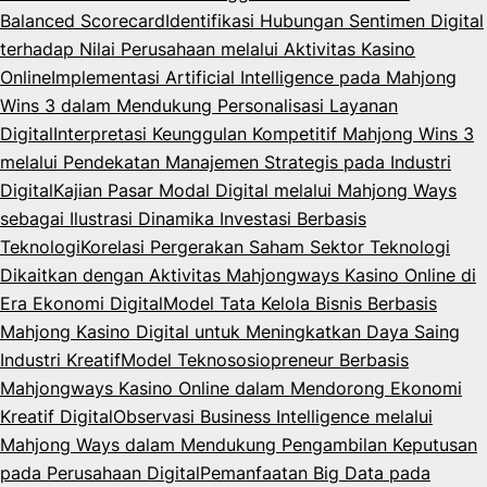
Balanced Scorecard
Identifikasi Hubungan Sentimen Digital
terhadap Nilai Perusahaan melalui Aktivitas Kasino
Online
Implementasi Artificial Intelligence pada Mahjong
Wins 3 dalam Mendukung Personalisasi Layanan
Digital
Interpretasi Keunggulan Kompetitif Mahjong Wins 3
melalui Pendekatan Manajemen Strategis pada Industri
Digital
Kajian Pasar Modal Digital melalui Mahjong Ways
sebagai Ilustrasi Dinamika Investasi Berbasis
Teknologi
Korelasi Pergerakan Saham Sektor Teknologi
Dikaitkan dengan Aktivitas Mahjongways Kasino Online di
Era Ekonomi Digital
Model Tata Kelola Bisnis Berbasis
Mahjong Kasino Digital untuk Meningkatkan Daya Saing
Industri Kreatif
Model Teknososiopreneur Berbasis
Mahjongways Kasino Online dalam Mendorong Ekonomi
Kreatif Digital
Observasi Business Intelligence melalui
Mahjong Ways dalam Mendukung Pengambilan Keputusan
pada Perusahaan Digital
Pemanfaatan Big Data pada