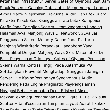
Ketahanan Infrastruktur Server Gates of Olympus Saat Jam
Sibuk
Prosedur Caching Data Untuk Mempercepat Loading
Akses Maxwin
Kejernihan Frekuensi Audio Dan Efek Suara
Karakter Kakek Zeus
Keunggulan Tata Letak Komponen
Grafis Pada Tampilan Scatter Hitam
Kecepatan Loading
Halaman Awal Mahjong Ways Di Network 5G
Evaluasi
Penggunaan Sistem Memory Cache Pada Platform
Mahjong Wins
Kriteria Perangkat Handphone Yang
Kompatibel Dengan Mahjong Ways 2
Sisi Matematika Di
Balik Penyusunan Grid Layar Gates of Olympus
Pemilihan
Skema Warna Kontras Tinggi Pada Antarmuka PG
Soft
Langkah Preventif Menghadapi Gangguan Jaringan
Server Live Kasino
Pentingnya Synchronous Audio
Rendering Pada Engine Pragmatic Play
Pengalaman
Navigasi Bebas Hambatan Demi Efisiensi Akses
Maxwin
Teknologi Pengolahan Citra Digital Di Balik Visual
Scatter Hitam
Kesesuaian Tampilan Layout Adaptif Kakek
Zeus Pada Layar Tablet
Faktor Penentu Kestabilan Transfer