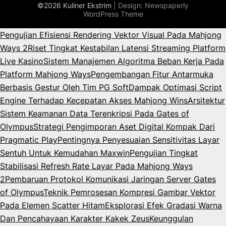
©2026 Kuliner Ekstrim
| Design:
Newspaperly
WordPress Theme
Pengujian Efisiensi Rendering Vektor Visual Pada Mahjong
Ways 2
Riset Tingkat Kestabilan Latensi Streaming Platform
Live Kasino
Sistem Manajemen Algoritma Beban Kerja Pada
Platform Mahjong Ways
Pengembangan Fitur Antarmuka
Berbasis Gestur Oleh Tim PG Soft
Dampak Optimasi Script
Engine Terhadap Kecepatan Akses Mahjong Wins
Arsitektur
Sistem Keamanan Data Terenkripsi Pada Gates of
Olympus
Strategi Pengimporan Aset Digital Kompak Dari
Pragmatic Play
Pentingnya Penyesuaian Sensitivitas Layar
Sentuh Untuk Kemudahan Maxwin
Pengujian Tingkat
Stabilisasi Refresh Rate Layar Pada Mahjong Ways
2
Pembaruan Protokol Komunikasi Jaringan Server Gates
of Olympus
Teknik Pemrosesan Kompresi Gambar Vektor
Pada Elemen Scatter Hitam
Eksplorasi Efek Gradasi Warna
Dan Pencahayaan Karakter Kakek Zeus
Keunggulan