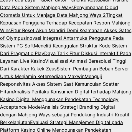
Data Pada Sistem Mahjong Ways
Penyimpanan Cloud
Otomatis Untuk Menjaga Data Mahjong Ways 2
Tingkat
Kepuasan Pengguna Terhadap Kecepatan Respon Mahjong
Wins
Fitur Reset Akun Mandiri Demi Keamanan Akses Gates
of Olympus
Inovasi Integrasi Antarmuka Pengguna Pada
Sistem PG Soft
Meneliti Keunggulan Struktur Kode Sistem
Dari Pragmatic Play
Daya Tarik Fitur Diskusi Interaktif Pada
Layanan Live Kasino
Visualisasi Animasi Beresolusi Tinggi
Dari Karakter Kakek Zeus
Sistem Pembagian Beban Server
Untuk Menjamin Ketersediaan Maxwin
Menguji
Responsivitas Akses Sistem Saat Kemunculan Scatter
Hitam
Analisis Perilaku Konsumen Digital terhadap Mahjong
Kasino Digital Menggunakan Pendekatan Technology
Acceptance Model
Analisis Strategi Branding Digital
dengan Mahjong Ways sebagai Pendukung Industri Kreatif
Berkelanjutan
Evaluasi Strategi Manajemen Digital pada
Platform Kasino Online Menggunakan Pendekatan