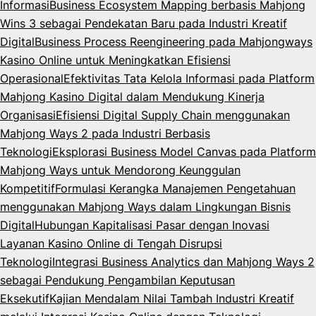
Informasi
Business Ecosystem Mapping berbasis Mahjong
Wins 3 sebagai Pendekatan Baru pada Industri Kreatif
Digital
Business Process Reengineering pada Mahjongways
Kasino Online untuk Meningkatkan Efisiensi
Operasional
Efektivitas Tata Kelola Informasi pada Platform
Mahjong Kasino Digital dalam Mendukung Kinerja
Organisasi
Efisiensi Digital Supply Chain menggunakan
Mahjong Ways 2 pada Industri Berbasis
Teknologi
Eksplorasi Business Model Canvas pada Platform
Mahjong Ways untuk Mendorong Keunggulan
Kompetitif
Formulasi Kerangka Manajemen Pengetahuan
menggunakan Mahjong Ways dalam Lingkungan Bisnis
Digital
Hubungan Kapitalisasi Pasar dengan Inovasi
Layanan Kasino Online di Tengah Disrupsi
Teknologi
Integrasi Business Analytics dan Mahjong Ways 2
sebagai Pendukung Pengambilan Keputusan
Eksekutif
Kajian Mendalam Nilai Tambah Industri Kreatif