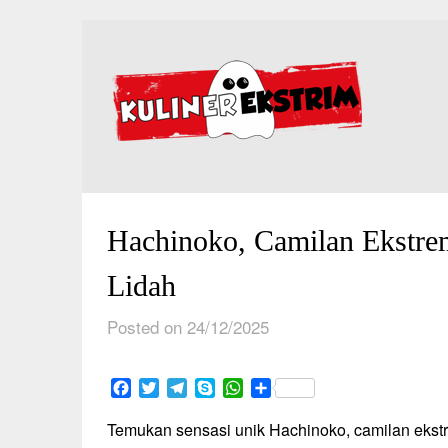
Skip
to
content
Hachinoko, Camilan Ekstr
Lidah
Posted on 24/12/2025
Facebook
Twitter
Telegram
Skype
WhatsApp
Share
Temukan sensasi unik Hachinoko, camilan eks