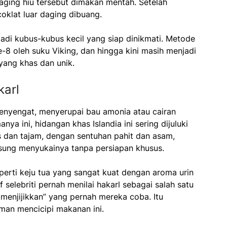
aging hiu tersebut dimakan mentah. Setelah
coklat luar daging dibuang.
jadi kubus-kubus kecil yang siap dinikmati. Metode
-8 oleh suku Viking, dan hingga kini masih menjadi
 yang khas dan unik.
karl
enyengat, menyerupai bau amonia atau cairan
a ini, hidangan khas Islandia ini sering dijuluki
as dan tajam, dengan sentuhan pahit dan asam,
gsung menyukainya tanpa persiapan khusus.
erti keju tua yang sangat kuat dengan aroma urin
f selebriti pernah menilai hakarl sebagai salah satu
menjijikkan” yang pernah mereka coba. Itu
an mencicipi makanan ini.