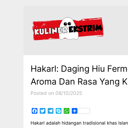
Skip
to
content
Hakarl: Daging Hiu Ferm
Aroma Dan Rasa Yang K
Posted on 08/10/2025
Facebook
Twitter
Telegram
Skype
WhatsApp
Share
Hakarl adalah hidangan tradisional khas Isla