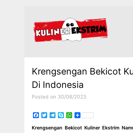
Skip
to
content
Krengsengan Bekicot Ku
Di Indonesia
Posted on 30/08/2023
Facebook
Twitter
Telegram
Skype
WhatsApp
Share
Krengsengan Bekicot Kuliner Ekstrim Nam