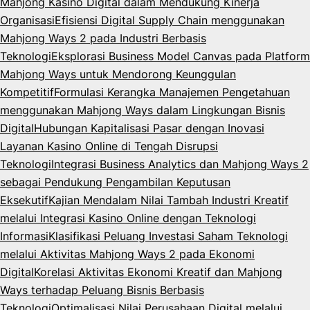
Mahjong Kasino Digital dalam Mendukung Kinerja
Organisasi
Efisiensi Digital Supply Chain menggunakan
Mahjong Ways 2 pada Industri Berbasis
Teknologi
Eksplorasi Business Model Canvas pada Platform
Mahjong Ways untuk Mendorong Keunggulan
Kompetitif
Formulasi Kerangka Manajemen Pengetahuan
menggunakan Mahjong Ways dalam Lingkungan Bisnis
Digital
Hubungan Kapitalisasi Pasar dengan Inovasi
Layanan Kasino Online di Tengah Disrupsi
Teknologi
Integrasi Business Analytics dan Mahjong Ways 2
sebagai Pendukung Pengambilan Keputusan
Eksekutif
Kajian Mendalam Nilai Tambah Industri Kreatif
melalui Integrasi Kasino Online dengan Teknologi
Informasi
Klasifikasi Peluang Investasi Saham Teknologi
melalui Aktivitas Mahjong Ways 2 pada Ekonomi
Digital
Korelasi Aktivitas Ekonomi Kreatif dan Mahjong
Ways terhadap Peluang Bisnis Berbasis
Teknologi
Optimalisasi Nilai Perusahaan Digital melalui