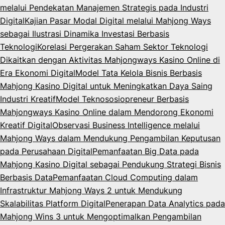
melalui Pendekatan Manajemen Strategis pada Industri
Digital
Kajian Pasar Modal Digital melalui Mahjong Ways
sebagai Ilustrasi Dinamika Investasi Berbasis
Teknologi
Korelasi Pergerakan Saham Sektor Teknologi
Dikaitkan dengan Aktivitas Mahjongways Kasino Online di
Era Ekonomi Digital
Model Tata Kelola Bisnis Berbasis
Mahjong Kasino Digital untuk Meningkatkan Daya Saing
Industri Kreatif
Model Teknososiopreneur Berbasis
Mahjongways Kasino Online dalam Mendorong Ekonomi
Kreatif Digital
Observasi Business Intelligence melalui
Mahjong Ways dalam Mendukung Pengambilan Keputusan
pada Perusahaan Digital
Pemanfaatan Big Data pada
Mahjong Kasino Digital sebagai Pendukung Strategi Bisnis
Berbasis Data
Pemanfaatan Cloud Computing dalam
Infrastruktur Mahjong Ways 2 untuk Mendukung
Skalabilitas Platform Digital
Penerapan Data Analytics pada
Mahjong Wins 3 untuk Mengoptimalkan Pengambilan