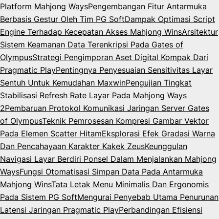
Platform Mahjong Ways
Pengembangan Fitur Antarmuka
Berbasis Gestur Oleh Tim PG Soft
Dampak Optimasi Script
Engine Terhadap Kecepatan Akses Mahjong Wins
Arsitektur
Sistem Keamanan Data Terenkripsi Pada Gates of
Olympus
Strategi Pengimporan Aset Digital Kompak Dari
Pragmatic Play
Pentingnya Penyesuaian Sensitivitas Layar
Sentuh Untuk Kemudahan Maxwin
Pengujian Tingkat
Stabilisasi Refresh Rate Layar Pada Mahjong Ways
2
Pembaruan Protokol Komunikasi Jaringan Server Gates
of Olympus
Teknik Pemrosesan Kompresi Gambar Vektor
Pada Elemen Scatter Hitam
Eksplorasi Efek Gradasi Warna
Dan Pencahayaan Karakter Kakek Zeus
Keunggulan
Navigasi Layar Berdiri Ponsel Dalam Menjalankan Mahjong
Ways
Fungsi Otomatisasi Simpan Data Pada Antarmuka
Mahjong Wins
Tata Letak Menu Minimalis Dan Ergonomis
Pada Sistem PG Soft
Mengurai Penyebab Utama Penurunan
Latensi Jaringan Pragmatic Play
Perbandingan Efisiensi