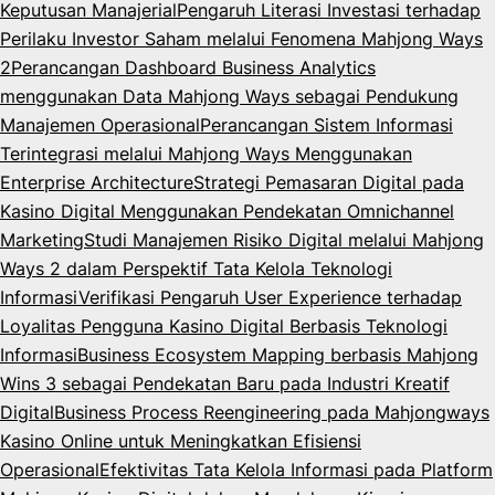
Keputusan Manajerial
Pengaruh Literasi Investasi terhadap
Perilaku Investor Saham melalui Fenomena Mahjong Ways
2
Perancangan Dashboard Business Analytics
menggunakan Data Mahjong Ways sebagai Pendukung
Manajemen Operasional
Perancangan Sistem Informasi
Terintegrasi melalui Mahjong Ways Menggunakan
Enterprise Architecture
Strategi Pemasaran Digital pada
Kasino Digital Menggunakan Pendekatan Omnichannel
Marketing
Studi Manajemen Risiko Digital melalui Mahjong
Ways 2 dalam Perspektif Tata Kelola Teknologi
Informasi
Verifikasi Pengaruh User Experience terhadap
Loyalitas Pengguna Kasino Digital Berbasis Teknologi
Informasi
Business Ecosystem Mapping berbasis Mahjong
Wins 3 sebagai Pendekatan Baru pada Industri Kreatif
Digital
Business Process Reengineering pada Mahjongways
Kasino Online untuk Meningkatkan Efisiensi
Operasional
Efektivitas Tata Kelola Informasi pada Platform