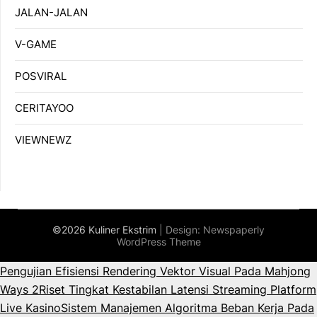
JALAN-JALAN
V-GAME
POSVIRAL
CERITAYOO
VIEWNEWZ
©2026 Kuliner Ekstrim
| Design:
Newspaperly
WordPress Theme
Pengujian Efisiensi Rendering Vektor Visual Pada Mahjong
Ways 2
Riset Tingkat Kestabilan Latensi Streaming Platform
Live Kasino
Sistem Manajemen Algoritma Beban Kerja Pada