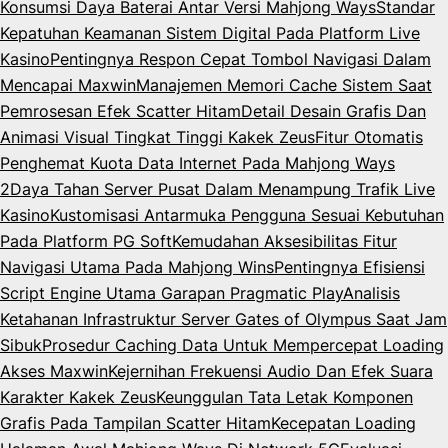
Konsumsi Daya Baterai Antar Versi Mahjong Ways
Standar
Kepatuhan Keamanan Sistem Digital Pada Platform Live
Kasino
Pentingnya Respon Cepat Tombol Navigasi Dalam
Mencapai Maxwin
Manajemen Memori Cache Sistem Saat
Pemrosesan Efek Scatter Hitam
Detail Desain Grafis Dan
Animasi Visual Tingkat Tinggi Kakek Zeus
Fitur Otomatis
Penghemat Kuota Data Internet Pada Mahjong Ways
2
Daya Tahan Server Pusat Dalam Menampung Trafik Live
Kasino
Kustomisasi Antarmuka Pengguna Sesuai Kebutuhan
Pada Platform PG Soft
Kemudahan Aksesibilitas Fitur
Navigasi Utama Pada Mahjong Wins
Pentingnya Efisiensi
Script Engine Utama Garapan Pragmatic Play
Analisis
Ketahanan Infrastruktur Server Gates of Olympus Saat Jam
Sibuk
Prosedur Caching Data Untuk Mempercepat Loading
Akses Maxwin
Kejernihan Frekuensi Audio Dan Efek Suara
Karakter Kakek Zeus
Keunggulan Tata Letak Komponen
Grafis Pada Tampilan Scatter Hitam
Kecepatan Loading