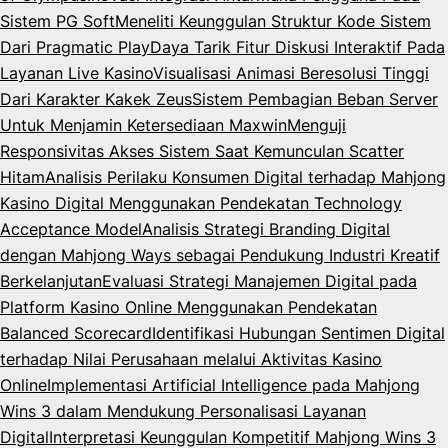
Sistem PG Soft
Meneliti Keunggulan Struktur Kode Sistem
Dari Pragmatic Play
Daya Tarik Fitur Diskusi Interaktif Pada
Layanan Live Kasino
Visualisasi Animasi Beresolusi Tinggi
Dari Karakter Kakek Zeus
Sistem Pembagian Beban Server
Untuk Menjamin Ketersediaan Maxwin
Menguji
Responsivitas Akses Sistem Saat Kemunculan Scatter
Hitam
Analisis Perilaku Konsumen Digital terhadap Mahjong
Kasino Digital Menggunakan Pendekatan Technology
Acceptance Model
Analisis Strategi Branding Digital
dengan Mahjong Ways sebagai Pendukung Industri Kreatif
Berkelanjutan
Evaluasi Strategi Manajemen Digital pada
Platform Kasino Online Menggunakan Pendekatan
Balanced Scorecard
Identifikasi Hubungan Sentimen Digital
terhadap Nilai Perusahaan melalui Aktivitas Kasino
Online
Implementasi Artificial Intelligence pada Mahjong
Wins 3 dalam Mendukung Personalisasi Layanan
Digital
Interpretasi Keunggulan Kompetitif Mahjong Wins 3