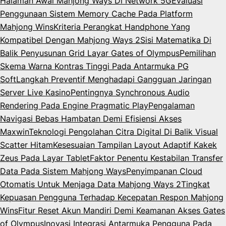
Halaman Awal Mahjong Ways Di Network 5G
Evaluasi
Penggunaan Sistem Memory Cache Pada Platform
Mahjong Wins
Kriteria Perangkat Handphone Yang
Kompatibel Dengan Mahjong Ways 2
Sisi Matematika Di
Balik Penyusunan Grid Layar Gates of Olympus
Pemilihan
Skema Warna Kontras Tinggi Pada Antarmuka PG
Soft
Langkah Preventif Menghadapi Gangguan Jaringan
Server Live Kasino
Pentingnya Synchronous Audio
Rendering Pada Engine Pragmatic Play
Pengalaman
Navigasi Bebas Hambatan Demi Efisiensi Akses
Maxwin
Teknologi Pengolahan Citra Digital Di Balik Visual
Scatter Hitam
Kesesuaian Tampilan Layout Adaptif Kakek
Zeus Pada Layar Tablet
Faktor Penentu Kestabilan Transfer
Data Pada Sistem Mahjong Ways
Penyimpanan Cloud
Otomatis Untuk Menjaga Data Mahjong Ways 2
Tingkat
Kepuasan Pengguna Terhadap Kecepatan Respon Mahjong
Wins
Fitur Reset Akun Mandiri Demi Keamanan Akses Gates
of Olympus
Inovasi Integrasi Antarmuka Pengguna Pada