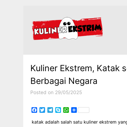
Skip
to
content
Kuliner Ekstrem, Katak s
Berbagai Negara
Posted on 29/05/2025
Facebook
Twitter
Telegram
Skype
WhatsApp
Share
katak adalah salah satu kuliner ekstrem yan