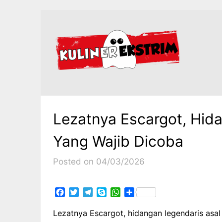
Skip
to
content
Lezatnya Escargot, Hid
Yang Wajib Dicoba
Posted on 04/03/2026
Facebook
Twitter
Telegram
Skype
WhatsApp
Share
Lezatnya Escargot, hidangan legendaris asal