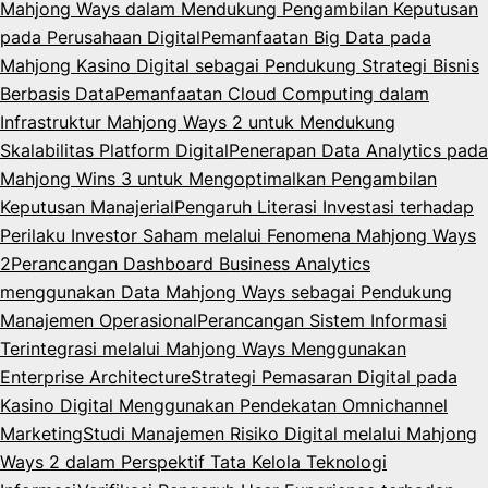
Mahjong Ways dalam Mendukung Pengambilan Keputusan
pada Perusahaan Digital
Pemanfaatan Big Data pada
Mahjong Kasino Digital sebagai Pendukung Strategi Bisnis
Berbasis Data
Pemanfaatan Cloud Computing dalam
Infrastruktur Mahjong Ways 2 untuk Mendukung
Skalabilitas Platform Digital
Penerapan Data Analytics pada
Mahjong Wins 3 untuk Mengoptimalkan Pengambilan
Keputusan Manajerial
Pengaruh Literasi Investasi terhadap
Perilaku Investor Saham melalui Fenomena Mahjong Ways
2
Perancangan Dashboard Business Analytics
menggunakan Data Mahjong Ways sebagai Pendukung
Manajemen Operasional
Perancangan Sistem Informasi
Terintegrasi melalui Mahjong Ways Menggunakan
Enterprise Architecture
Strategi Pemasaran Digital pada
Kasino Digital Menggunakan Pendekatan Omnichannel
Marketing
Studi Manajemen Risiko Digital melalui Mahjong
Ways 2 dalam Perspektif Tata Kelola Teknologi