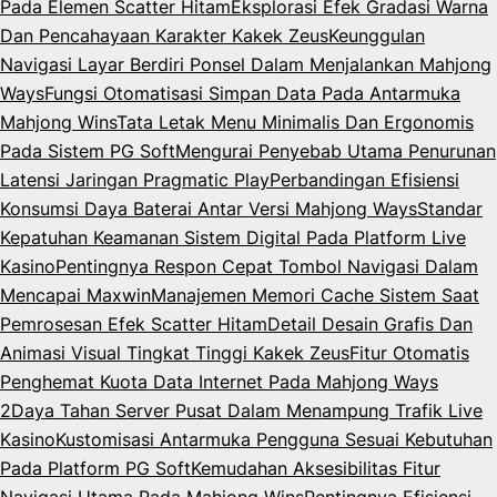
Pada Elemen Scatter Hitam
Eksplorasi Efek Gradasi Warna
Dan Pencahayaan Karakter Kakek Zeus
Keunggulan
Navigasi Layar Berdiri Ponsel Dalam Menjalankan Mahjong
Ways
Fungsi Otomatisasi Simpan Data Pada Antarmuka
Mahjong Wins
Tata Letak Menu Minimalis Dan Ergonomis
Pada Sistem PG Soft
Mengurai Penyebab Utama Penurunan
Latensi Jaringan Pragmatic Play
Perbandingan Efisiensi
Konsumsi Daya Baterai Antar Versi Mahjong Ways
Standar
Kepatuhan Keamanan Sistem Digital Pada Platform Live
Kasino
Pentingnya Respon Cepat Tombol Navigasi Dalam
Mencapai Maxwin
Manajemen Memori Cache Sistem Saat
Pemrosesan Efek Scatter Hitam
Detail Desain Grafis Dan
Animasi Visual Tingkat Tinggi Kakek Zeus
Fitur Otomatis
Penghemat Kuota Data Internet Pada Mahjong Ways
2
Daya Tahan Server Pusat Dalam Menampung Trafik Live
Kasino
Kustomisasi Antarmuka Pengguna Sesuai Kebutuhan
Pada Platform PG Soft
Kemudahan Aksesibilitas Fitur
Navigasi Utama Pada Mahjong Wins
Pentingnya Efisiensi