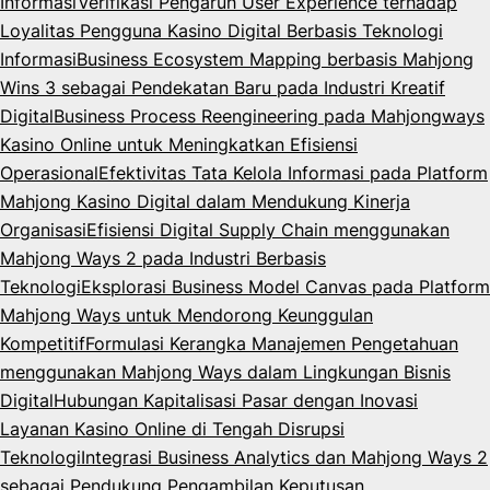
Informasi
Verifikasi Pengaruh User Experience terhadap
Loyalitas Pengguna Kasino Digital Berbasis Teknologi
Informasi
Business Ecosystem Mapping berbasis Mahjong
Wins 3 sebagai Pendekatan Baru pada Industri Kreatif
Digital
Business Process Reengineering pada Mahjongways
Kasino Online untuk Meningkatkan Efisiensi
Operasional
Efektivitas Tata Kelola Informasi pada Platform
Mahjong Kasino Digital dalam Mendukung Kinerja
Organisasi
Efisiensi Digital Supply Chain menggunakan
Mahjong Ways 2 pada Industri Berbasis
Teknologi
Eksplorasi Business Model Canvas pada Platform
Mahjong Ways untuk Mendorong Keunggulan
Kompetitif
Formulasi Kerangka Manajemen Pengetahuan
menggunakan Mahjong Ways dalam Lingkungan Bisnis
Digital
Hubungan Kapitalisasi Pasar dengan Inovasi
Layanan Kasino Online di Tengah Disrupsi
Teknologi
Integrasi Business Analytics dan Mahjong Ways 2
sebagai Pendukung Pengambilan Keputusan