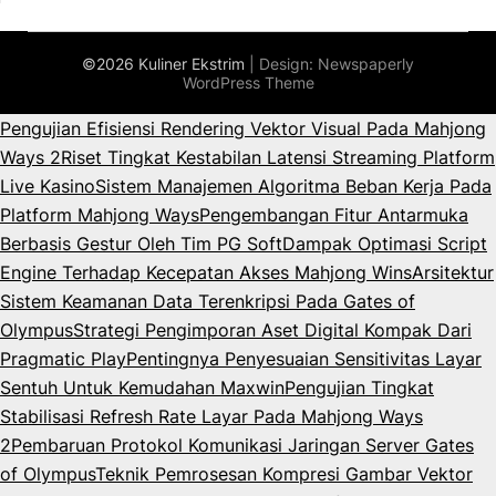
©2026 Kuliner Ekstrim
| Design:
Newspaperly
WordPress Theme
Pengujian Efisiensi Rendering Vektor Visual Pada Mahjong
Ways 2
Riset Tingkat Kestabilan Latensi Streaming Platform
Live Kasino
Sistem Manajemen Algoritma Beban Kerja Pada
Platform Mahjong Ways
Pengembangan Fitur Antarmuka
Berbasis Gestur Oleh Tim PG Soft
Dampak Optimasi Script
Engine Terhadap Kecepatan Akses Mahjong Wins
Arsitektur
Sistem Keamanan Data Terenkripsi Pada Gates of
Olympus
Strategi Pengimporan Aset Digital Kompak Dari
Pragmatic Play
Pentingnya Penyesuaian Sensitivitas Layar
Sentuh Untuk Kemudahan Maxwin
Pengujian Tingkat
Stabilisasi Refresh Rate Layar Pada Mahjong Ways
2
Pembaruan Protokol Komunikasi Jaringan Server Gates
of Olympus
Teknik Pemrosesan Kompresi Gambar Vektor