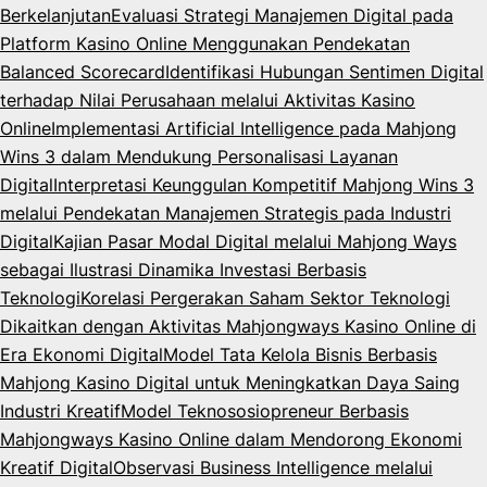
Berkelanjutan
Evaluasi Strategi Manajemen Digital pada
Platform Kasino Online Menggunakan Pendekatan
Balanced Scorecard
Identifikasi Hubungan Sentimen Digital
terhadap Nilai Perusahaan melalui Aktivitas Kasino
Online
Implementasi Artificial Intelligence pada Mahjong
Wins 3 dalam Mendukung Personalisasi Layanan
Digital
Interpretasi Keunggulan Kompetitif Mahjong Wins 3
melalui Pendekatan Manajemen Strategis pada Industri
Digital
Kajian Pasar Modal Digital melalui Mahjong Ways
sebagai Ilustrasi Dinamika Investasi Berbasis
Teknologi
Korelasi Pergerakan Saham Sektor Teknologi
Dikaitkan dengan Aktivitas Mahjongways Kasino Online di
Era Ekonomi Digital
Model Tata Kelola Bisnis Berbasis
Mahjong Kasino Digital untuk Meningkatkan Daya Saing
Industri Kreatif
Model Teknososiopreneur Berbasis
Mahjongways Kasino Online dalam Mendorong Ekonomi
Kreatif Digital
Observasi Business Intelligence melalui