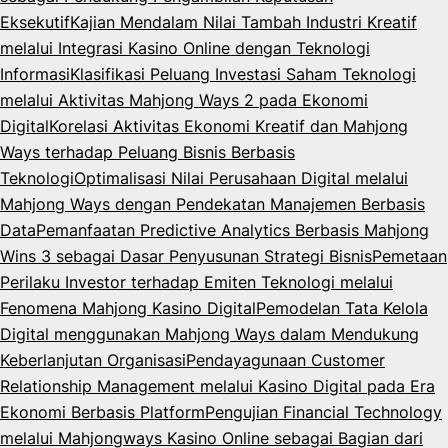
Eksekutif
Kajian Mendalam Nilai Tambah Industri Kreatif
melalui Integrasi Kasino Online dengan Teknologi
Informasi
Klasifikasi Peluang Investasi Saham Teknologi
melalui Aktivitas Mahjong Ways 2 pada Ekonomi
Digital
Korelasi Aktivitas Ekonomi Kreatif dan Mahjong
Ways terhadap Peluang Bisnis Berbasis
Teknologi
Optimalisasi Nilai Perusahaan Digital melalui
Mahjong Ways dengan Pendekatan Manajemen Berbasis
Data
Pemanfaatan Predictive Analytics Berbasis Mahjong
Wins 3 sebagai Dasar Penyusunan Strategi Bisnis
Pemetaan
Perilaku Investor terhadap Emiten Teknologi melalui
Fenomena Mahjong Kasino Digital
Pemodelan Tata Kelola
Digital menggunakan Mahjong Ways dalam Mendukung
Keberlanjutan Organisasi
Pendayagunaan Customer
Relationship Management melalui Kasino Digital pada Era
Ekonomi Berbasis Platform
Pengujian Financial Technology
melalui Mahjongways Kasino Online sebagai Bagian dari