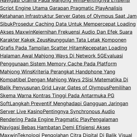
Script Engine Utama Garapan Pragmatic Play
Analisis
Ketahanan Infrastruktur Server Gates of Olympus Saat Jam
Sibuk
Prosedur Caching Data Untuk Mempercepat Loading
Akses Maxwin
Kejernihan Frekuensi Audio Dan Efek Suara
Karakter Kakek Zeus
Keunggulan Tata Letak Komponen
Grafis Pada Tampilan Scatter Hitam
Kecepatan Loading
Halaman Awal Mahjong Ways Di Network 5G
Evaluasi
Penggunaan Sistem Memory Cache Pada Platform
Mahjong Wins
Kriteria Perangkat Handphone Yang
Kompatibel Dengan Mahjong Ways 2
Sisi Matematika Di
Balik Penyusunan Grid Layar Gates of Olympus
Pemilihan
Skema Warna Kontras Tinggi Pada Antarmuka PG
Soft
Langkah Preventif Menghadapi Gangguan Jaringan
Server Live Kasino
Pentingnya Synchronous Audio
Rendering Pada Engine Pragmatic Play
Pengalaman
Navigasi Bebas Hambatan Demi Efisiensi Akses
Maxwin
Teknologi Pengolahan Citra Digital Di Balik Visual