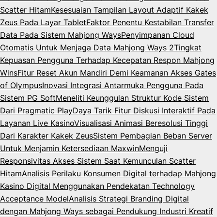
Scatter Hitam
Kesesuaian Tampilan Layout Adaptif Kakek
Zeus Pada Layar Tablet
Faktor Penentu Kestabilan Transfer
Data Pada Sistem Mahjong Ways
Penyimpanan Cloud
Otomatis Untuk Menjaga Data Mahjong Ways 2
Tingkat
Kepuasan Pengguna Terhadap Kecepatan Respon Mahjong
Wins
Fitur Reset Akun Mandiri Demi Keamanan Akses Gates
of Olympus
Inovasi Integrasi Antarmuka Pengguna Pada
Sistem PG Soft
Meneliti Keunggulan Struktur Kode Sistem
Dari Pragmatic Play
Daya Tarik Fitur Diskusi Interaktif Pada
Layanan Live Kasino
Visualisasi Animasi Beresolusi Tinggi
Dari Karakter Kakek Zeus
Sistem Pembagian Beban Server
Untuk Menjamin Ketersediaan Maxwin
Menguji
Responsivitas Akses Sistem Saat Kemunculan Scatter
Hitam
Analisis Perilaku Konsumen Digital terhadap Mahjong
Kasino Digital Menggunakan Pendekatan Technology
Acceptance Model
Analisis Strategi Branding Digital
dengan Mahjong Ways sebagai Pendukung Industri Kreatif