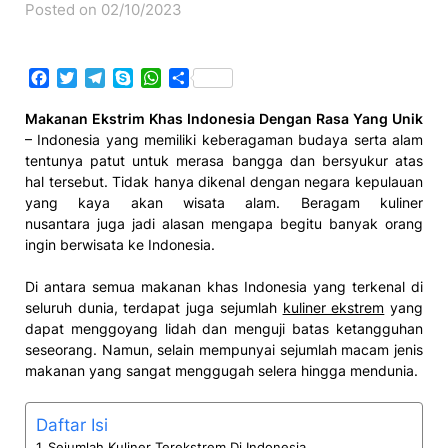
Posted on 02/10/2023
Facebook
Twitter
Telegram
Skype
WhatsApp
Share
Makanan Ekstrim Khas Indonesia Dengan Rasa Yang Unik
– Indonesia yang memiliki keberagaman budaya serta alam
tentunya patut untuk merasa bangga dan bersyukur atas
hal tersebut. Tidak hanya dikenal dengan negara kepulauan
yang kaya akan wisata alam. Beragam kuliner
nusantara juga jadi alasan mengapa begitu banyak orang
ingin berwisata ke Indonesia.
Di antara semua makanan khas Indonesia yang terkenal di
seluruh dunia, terdapat juga sejumlah
kuliner ekstrem
yang
dapat menggoyang lidah dan menguji batas ketangguhan
seseorang. Namun, selain mempunyai sejumlah macam jenis
makanan yang sangat menggugah selera hingga mendunia.
Daftar Isi
Sejumlah Kuliner Terekstrem Di Indonesia