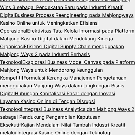
Wins 3 sebagai Pendekatan Baru pada Industri Kreatif
Digital
Business Process Reengineering pada Mahjongways
Kasino Online untuk Meningkatkan Efisiensi
Operasional
Efektivitas Tata Kelola Informasi pada Platform
Mahjong Kasino Digital dalam Mendukung Kinerja
Organisasi
Efisiensi Digital Supply Chain menggunakan
Mahjong Ways 2 pada Industri Berbasis
Teknologi
Eksplorasi Business Model Canvas pada Platform
Mahjong Ways untuk Mendorong Keunggulan
Kompetitif
Formulasi Kerangka Manajemen Pengetahuan
menggunakan Mahjong Ways dalam Lingkungan Bisnis
Digital
Hubungan Kapitalisasi Pasar dengan Inovasi
Layanan Kasino Online di Tengah Disrupsi
Teknologi
Integrasi Business Analytics dan Mahjong Ways 2
sebagai Pendukung Pengambilan Keputusan
Eksekutif
Kajian Mendalam Nilai Tambah Industri Kreatif
melalui Integrasi Kasino Online dengan Teknologi