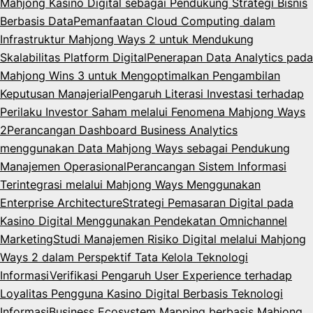
Mahjong Kasino Digital sebagai Pendukung Strategi Bisnis
Berbasis Data
Pemanfaatan Cloud Computing dalam
Infrastruktur Mahjong Ways 2 untuk Mendukung
Skalabilitas Platform Digital
Penerapan Data Analytics pada
Mahjong Wins 3 untuk Mengoptimalkan Pengambilan
Keputusan Manajerial
Pengaruh Literasi Investasi terhadap
Perilaku Investor Saham melalui Fenomena Mahjong Ways
2
Perancangan Dashboard Business Analytics
menggunakan Data Mahjong Ways sebagai Pendukung
Manajemen Operasional
Perancangan Sistem Informasi
Terintegrasi melalui Mahjong Ways Menggunakan
Enterprise Architecture
Strategi Pemasaran Digital pada
Kasino Digital Menggunakan Pendekatan Omnichannel
Marketing
Studi Manajemen Risiko Digital melalui Mahjong
Ways 2 dalam Perspektif Tata Kelola Teknologi
Informasi
Verifikasi Pengaruh User Experience terhadap
Loyalitas Pengguna Kasino Digital Berbasis Teknologi
Informasi
Business Ecosystem Mapping berbasis Mahjong