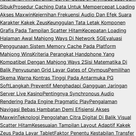
Sibuk
Prosedur Caching Data Untuk Mempercepat Loading
Akses Maxwin
Kejernihan Frekuensi Audio Dan Efek Suara
Karakter Kakek Zeus
Keunggulan Tata Letak Komponen
Grafis Pada Tampilan Scatter Hitam
Kecepatan Loading
Halaman Awal Mahjong Ways Di Network 5G
Evaluasi
Penggunaan Sistem Memory Cache Pada Platform
Mahjong Wins
Kriteria Perangkat Handphone Yang
Kompatibel Dengan Mahjong Ways 2
Sisi Matematika Di
Balik Penyusunan Grid Layar Gates of Olympus
Pemilihan
Skema Warna Kontras Tinggi Pada Antarmuka PG
Soft
Langkah Preventif Menghadapi Gangguan Jaringan
Server Live Kasino
Pentingnya Synchronous Audio
Rendering Pada Engine Pragmatic Play
Pengalaman
Navigasi Bebas Hambatan Demi Efisiensi Akses
Maxwin
Teknologi Pengolahan Citra Digital Di Balik Visual
Scatter Hitam
Kesesuaian Tampilan Layout Adaptif Kakek
Zeus Pada Layar Tablet
Faktor Penentu Kestabilan Transfer