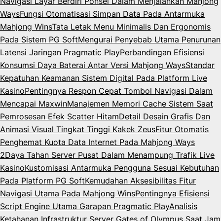
Navigasi Layar Berdiri Ponsel Dalam Menjalankan Mahjong
Ways
Fungsi Otomatisasi Simpan Data Pada Antarmuka
Mahjong Wins
Tata Letak Menu Minimalis Dan Ergonomis
Pada Sistem PG Soft
Mengurai Penyebab Utama Penurunan
Latensi Jaringan Pragmatic Play
Perbandingan Efisiensi
Konsumsi Daya Baterai Antar Versi Mahjong Ways
Standar
Kepatuhan Keamanan Sistem Digital Pada Platform Live
Kasino
Pentingnya Respon Cepat Tombol Navigasi Dalam
Mencapai Maxwin
Manajemen Memori Cache Sistem Saat
Pemrosesan Efek Scatter Hitam
Detail Desain Grafis Dan
Animasi Visual Tingkat Tinggi Kakek Zeus
Fitur Otomatis
Penghemat Kuota Data Internet Pada Mahjong Ways
2
Daya Tahan Server Pusat Dalam Menampung Trafik Live
Kasino
Kustomisasi Antarmuka Pengguna Sesuai Kebutuhan
Pada Platform PG Soft
Kemudahan Aksesibilitas Fitur
Navigasi Utama Pada Mahjong Wins
Pentingnya Efisiensi
Script Engine Utama Garapan Pragmatic Play
Analisis
Ketahanan Infrastruktur Server Gates of Olympus Saat Jam