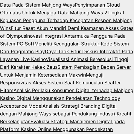
Data Pada Sistem Mahjong Ways
Penyimpanan Cloud
Otomatis Untuk Menjaga Data Mahjong Ways 2
Tingkat
Kepuasan Pengguna Terhadap Kecepatan Respon Mahjong
Wins
Fitur Reset Akun Mandiri Demi Keamanan Akses Gates
of Olympus
Inovasi Integrasi Antarmuka Pengguna Pada
Sistem PG Soft
Meneliti Keunggulan Struktur Kode Sistem
Dari Pragmatic Play
Daya Tarik Fitur Diskusi Interaktif Pada
Layanan Live Kasino
Visualisasi Animasi Beresolusi Tinggi
Dari Karakter Kakek Zeus
Sistem Pembagian Beban Server
Untuk Menjamin Ketersediaan Maxwin
Menguji
Responsivitas Akses Sistem Saat Kemunculan Scatter
Hitam
Analisis Perilaku Konsumen Digital terhadap Mahjong
Kasino Digital Menggunakan Pendekatan Technology
Acceptance Model
Analisis Strategi Branding Digital
dengan Mahjong Ways sebagai Pendukung Industri Kreatif
Berkelanjutan
Evaluasi Strategi Manajemen Digital pada
Platform Kasino Online Menggunakan Pendekatan