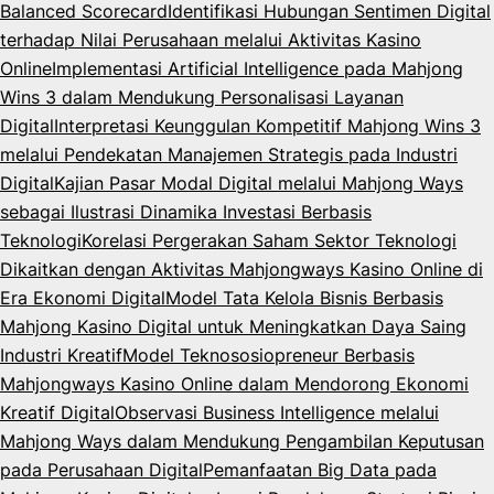
Balanced Scorecard
Identifikasi Hubungan Sentimen Digital
terhadap Nilai Perusahaan melalui Aktivitas Kasino
Online
Implementasi Artificial Intelligence pada Mahjong
Wins 3 dalam Mendukung Personalisasi Layanan
Digital
Interpretasi Keunggulan Kompetitif Mahjong Wins 3
melalui Pendekatan Manajemen Strategis pada Industri
Digital
Kajian Pasar Modal Digital melalui Mahjong Ways
sebagai Ilustrasi Dinamika Investasi Berbasis
Teknologi
Korelasi Pergerakan Saham Sektor Teknologi
Dikaitkan dengan Aktivitas Mahjongways Kasino Online di
Era Ekonomi Digital
Model Tata Kelola Bisnis Berbasis
Mahjong Kasino Digital untuk Meningkatkan Daya Saing
Industri Kreatif
Model Teknososiopreneur Berbasis
Mahjongways Kasino Online dalam Mendorong Ekonomi
Kreatif Digital
Observasi Business Intelligence melalui
Mahjong Ways dalam Mendukung Pengambilan Keputusan
pada Perusahaan Digital
Pemanfaatan Big Data pada