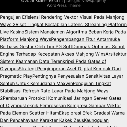
©2026 Kuliner Ekstrim
| Design:
Newspaperly
WordPress Theme
Pengujian Efisiensi Rendering Vektor Visual Pada Mahjong
Ways 2
Riset Tingkat Kestabilan Latensi Streaming Platform
Live Kasino
Sistem Manajemen Algoritma Beban Kerja Pada
Platform Mahjong Ways
Pengembangan Fitur Antarmuka
Berbasis Gestur Oleh Tim PG Soft
Dampak Optimasi Script
Engine Terhadap Kecepatan Akses Mahjong Wins
Arsitektur
Sistem Keamanan Data Terenkripsi Pada Gates of
Olympus
Strategi Pengimporan Aset Digital Kompak Dari
Pragmatic Play
Pentingnya Penyesuaian Sensitivitas Layar
Sentuh Untuk Kemudahan Maxwin
Pengujian Tingkat
Stabilisasi Refresh Rate Layar Pada Mahjong Ways
2
Pembaruan Protokol Komunikasi Jaringan Server Gates
of Olympus
Teknik Pemrosesan Kompresi Gambar Vektor
Pada Elemen Scatter Hitam
Eksplorasi Efek Gradasi Warna
Dan Pencahayaan Karakter Kakek Zeus
Keunggulan