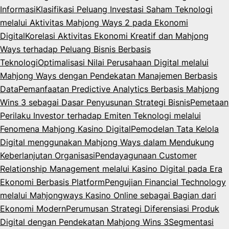
Informasi
Klasifikasi Peluang Investasi Saham Teknologi
melalui Aktivitas Mahjong Ways 2 pada Ekonomi
Digital
Korelasi Aktivitas Ekonomi Kreatif dan Mahjong
Ways terhadap Peluang Bisnis Berbasis
Teknologi
Optimalisasi Nilai Perusahaan Digital melalui
Mahjong Ways dengan Pendekatan Manajemen Berbasis
Data
Pemanfaatan Predictive Analytics Berbasis Mahjong
Wins 3 sebagai Dasar Penyusunan Strategi Bisnis
Pemetaan
Perilaku Investor terhadap Emiten Teknologi melalui
Fenomena Mahjong Kasino Digital
Pemodelan Tata Kelola
Digital menggunakan Mahjong Ways dalam Mendukung
Keberlanjutan Organisasi
Pendayagunaan Customer
Relationship Management melalui Kasino Digital pada Era
Ekonomi Berbasis Platform
Pengujian Financial Technology
melalui Mahjongways Kasino Online sebagai Bagian dari
Ekonomi Modern
Perumusan Strategi Diferensiasi Produk
Digital dengan Pendekatan Mahjong Wins 3
Segmentasi