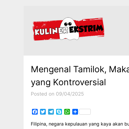
Skip
to
content
Mengenal Tamilok, Maka
yang Kontroversial
Posted on 09/04/2025
Facebook
Twitter
Telegram
Skype
WhatsApp
Share
Filipina, negara kepulauan yang kaya akan bu