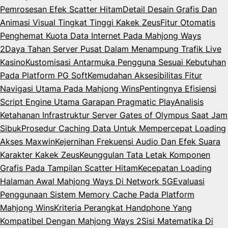
Pemrosesan Efek Scatter Hitam
Detail Desain Grafis Dan
Animasi Visual Tingkat Tinggi Kakek Zeus
Fitur Otomatis
Penghemat Kuota Data Internet Pada Mahjong Ways
2
Daya Tahan Server Pusat Dalam Menampung Trafik Live
Kasino
Kustomisasi Antarmuka Pengguna Sesuai Kebutuhan
Pada Platform PG Soft
Kemudahan Aksesibilitas Fitur
Navigasi Utama Pada Mahjong Wins
Pentingnya Efisiensi
Script Engine Utama Garapan Pragmatic Play
Analisis
Ketahanan Infrastruktur Server Gates of Olympus Saat Jam
Sibuk
Prosedur Caching Data Untuk Mempercepat Loading
Akses Maxwin
Kejernihan Frekuensi Audio Dan Efek Suara
Karakter Kakek Zeus
Keunggulan Tata Letak Komponen
Grafis Pada Tampilan Scatter Hitam
Kecepatan Loading
Halaman Awal Mahjong Ways Di Network 5G
Evaluasi
Penggunaan Sistem Memory Cache Pada Platform
Mahjong Wins
Kriteria Perangkat Handphone Yang
Kompatibel Dengan Mahjong Ways 2
Sisi Matematika Di