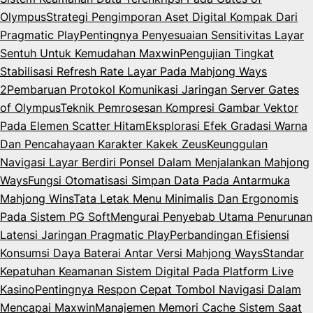
Olympus
Strategi Pengimporan Aset Digital Kompak Dari
Pragmatic Play
Pentingnya Penyesuaian Sensitivitas Layar
Sentuh Untuk Kemudahan Maxwin
Pengujian Tingkat
Stabilisasi Refresh Rate Layar Pada Mahjong Ways
2
Pembaruan Protokol Komunikasi Jaringan Server Gates
of Olympus
Teknik Pemrosesan Kompresi Gambar Vektor
Pada Elemen Scatter Hitam
Eksplorasi Efek Gradasi Warna
Dan Pencahayaan Karakter Kakek Zeus
Keunggulan
Navigasi Layar Berdiri Ponsel Dalam Menjalankan Mahjong
Ways
Fungsi Otomatisasi Simpan Data Pada Antarmuka
Mahjong Wins
Tata Letak Menu Minimalis Dan Ergonomis
Pada Sistem PG Soft
Mengurai Penyebab Utama Penurunan
Latensi Jaringan Pragmatic Play
Perbandingan Efisiensi
Konsumsi Daya Baterai Antar Versi Mahjong Ways
Standar
Kepatuhan Keamanan Sistem Digital Pada Platform Live
Kasino
Pentingnya Respon Cepat Tombol Navigasi Dalam
Mencapai Maxwin
Manajemen Memori Cache Sistem Saat