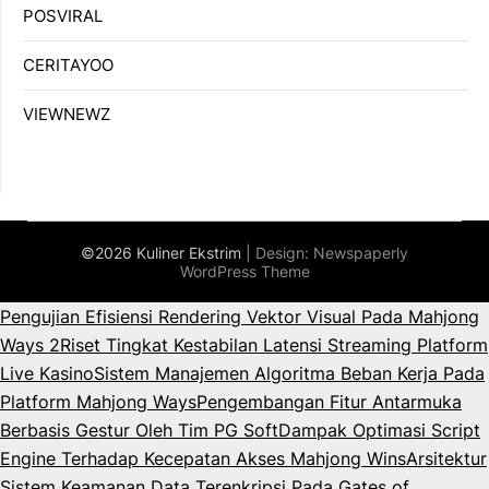
POSVIRAL
CERITAYOO
VIEWNEWZ
©2026 Kuliner Ekstrim
| Design:
Newspaperly
WordPress Theme
Pengujian Efisiensi Rendering Vektor Visual Pada Mahjong
Ways 2
Riset Tingkat Kestabilan Latensi Streaming Platform
Live Kasino
Sistem Manajemen Algoritma Beban Kerja Pada
Platform Mahjong Ways
Pengembangan Fitur Antarmuka
Berbasis Gestur Oleh Tim PG Soft
Dampak Optimasi Script
Engine Terhadap Kecepatan Akses Mahjong Wins
Arsitektur
Sistem Keamanan Data Terenkripsi Pada Gates of