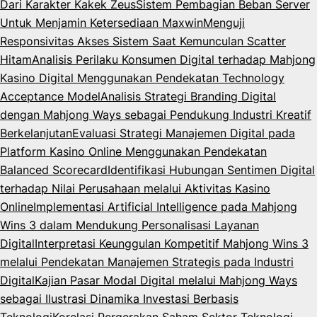
Dari Karakter Kakek Zeus
Sistem Pembagian Beban Server
Untuk Menjamin Ketersediaan Maxwin
Menguji
Responsivitas Akses Sistem Saat Kemunculan Scatter
Hitam
Analisis Perilaku Konsumen Digital terhadap Mahjong
Kasino Digital Menggunakan Pendekatan Technology
Acceptance Model
Analisis Strategi Branding Digital
dengan Mahjong Ways sebagai Pendukung Industri Kreatif
Berkelanjutan
Evaluasi Strategi Manajemen Digital pada
Platform Kasino Online Menggunakan Pendekatan
Balanced Scorecard
Identifikasi Hubungan Sentimen Digital
terhadap Nilai Perusahaan melalui Aktivitas Kasino
Online
Implementasi Artificial Intelligence pada Mahjong
Wins 3 dalam Mendukung Personalisasi Layanan
Digital
Interpretasi Keunggulan Kompetitif Mahjong Wins 3
melalui Pendekatan Manajemen Strategis pada Industri
Digital
Kajian Pasar Modal Digital melalui Mahjong Ways
sebagai Ilustrasi Dinamika Investasi Berbasis