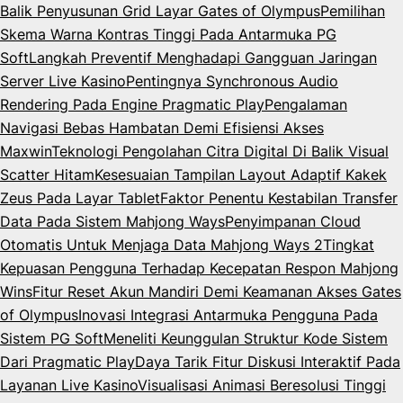
Balik Penyusunan Grid Layar Gates of Olympus
Pemilihan
Skema Warna Kontras Tinggi Pada Antarmuka PG
Soft
Langkah Preventif Menghadapi Gangguan Jaringan
Server Live Kasino
Pentingnya Synchronous Audio
Rendering Pada Engine Pragmatic Play
Pengalaman
Navigasi Bebas Hambatan Demi Efisiensi Akses
Maxwin
Teknologi Pengolahan Citra Digital Di Balik Visual
Scatter Hitam
Kesesuaian Tampilan Layout Adaptif Kakek
Zeus Pada Layar Tablet
Faktor Penentu Kestabilan Transfer
Data Pada Sistem Mahjong Ways
Penyimpanan Cloud
Otomatis Untuk Menjaga Data Mahjong Ways 2
Tingkat
Kepuasan Pengguna Terhadap Kecepatan Respon Mahjong
Wins
Fitur Reset Akun Mandiri Demi Keamanan Akses Gates
of Olympus
Inovasi Integrasi Antarmuka Pengguna Pada
Sistem PG Soft
Meneliti Keunggulan Struktur Kode Sistem
Dari Pragmatic Play
Daya Tarik Fitur Diskusi Interaktif Pada
Layanan Live Kasino
Visualisasi Animasi Beresolusi Tinggi