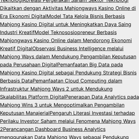
Teknologi
Korelasi Pergerakan Saham Sektor Teknologi
Dikaitkan dengan Aktivitas Mahjongways Kasino Online di
Era Ekonomi Digital
Model Tata Kelola Bisnis Berbasis
Mahjong Kasino Digital untuk Meningkatkan Daya Saing
Industri Kreatif
Model Teknososiopreneur Berbasis
Mahjongways Kasino Online dalam Mendorong Ekonomi
Kreatif Digital
Observasi Business Intelligence melalui
Mahjong Ways dalam Mendukung Pengambilan Keputusan
pada Perusahaan Digital
Pemanfaatan Big Data pada
Mahjong Kasino Digital sebagai Pendukung Strategi Bisnis
Berbasis Data
Pemanfaatan Cloud Computing dalam
Infrastruktur Mahjong Ways 2 untuk Mendukung
Skalabilitas Platform Digital
Penerapan Data Analytics pada
Mahjong Wins 3 untuk Mengoptimalkan Pengambilan
Keputusan Manajerial
Pengaruh Literasi Investasi terhadap
Perilaku Investor Saham melalui Fenomena Mahjong Ways
2
Perancangan Dashboard Business Analytics
menggunakan Data Mahjong Ways sebagai Pendukung