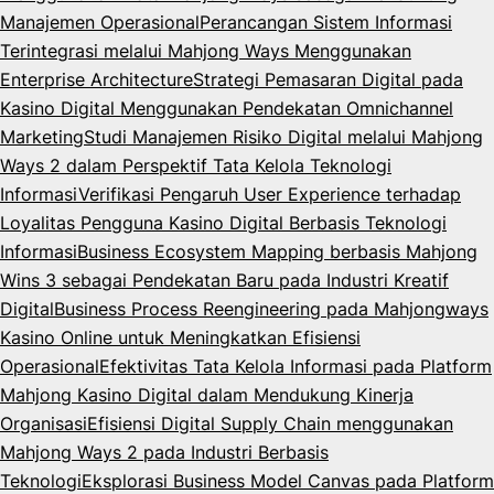
Manajemen Operasional
Perancangan Sistem Informasi
Terintegrasi melalui Mahjong Ways Menggunakan
Enterprise Architecture
Strategi Pemasaran Digital pada
Kasino Digital Menggunakan Pendekatan Omnichannel
Marketing
Studi Manajemen Risiko Digital melalui Mahjong
Ways 2 dalam Perspektif Tata Kelola Teknologi
Informasi
Verifikasi Pengaruh User Experience terhadap
Loyalitas Pengguna Kasino Digital Berbasis Teknologi
Informasi
Business Ecosystem Mapping berbasis Mahjong
Wins 3 sebagai Pendekatan Baru pada Industri Kreatif
Digital
Business Process Reengineering pada Mahjongways
Kasino Online untuk Meningkatkan Efisiensi
Operasional
Efektivitas Tata Kelola Informasi pada Platform
Mahjong Kasino Digital dalam Mendukung Kinerja
Organisasi
Efisiensi Digital Supply Chain menggunakan
Mahjong Ways 2 pada Industri Berbasis
Teknologi
Eksplorasi Business Model Canvas pada Platform