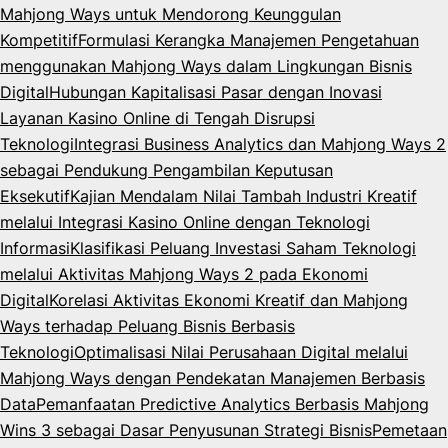
Mahjong Ways untuk Mendorong Keunggulan
Kompetitif
Formulasi Kerangka Manajemen Pengetahuan
menggunakan Mahjong Ways dalam Lingkungan Bisnis
Digital
Hubungan Kapitalisasi Pasar dengan Inovasi
Layanan Kasino Online di Tengah Disrupsi
Teknologi
Integrasi Business Analytics dan Mahjong Ways 2
sebagai Pendukung Pengambilan Keputusan
Eksekutif
Kajian Mendalam Nilai Tambah Industri Kreatif
melalui Integrasi Kasino Online dengan Teknologi
Informasi
Klasifikasi Peluang Investasi Saham Teknologi
melalui Aktivitas Mahjong Ways 2 pada Ekonomi
Digital
Korelasi Aktivitas Ekonomi Kreatif dan Mahjong
Ways terhadap Peluang Bisnis Berbasis
Teknologi
Optimalisasi Nilai Perusahaan Digital melalui
Mahjong Ways dengan Pendekatan Manajemen Berbasis
Data
Pemanfaatan Predictive Analytics Berbasis Mahjong
Wins 3 sebagai Dasar Penyusunan Strategi Bisnis
Pemetaan