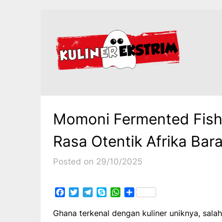
Skip
to
content
Momoni Fermented Fish
Rasa Otentik Afrika Bara
Posted on 29/10/2025
Facebook
Twitter
Telegram
Skype
WhatsApp
Share
Ghana terkenal dengan kuliner uniknya, salah