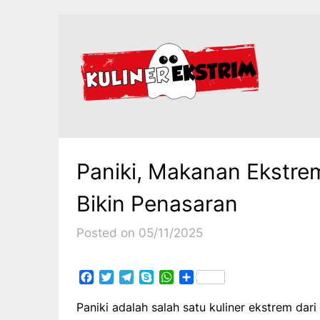
Skip
to
content
Paniki, Makanan Ekstr
Bikin Penasaran
Posted on 05/11/2025
Facebook
Twitter
Telegram
Skype
WhatsApp
Share
Paniki adalah salah satu kuliner ekstrem dar